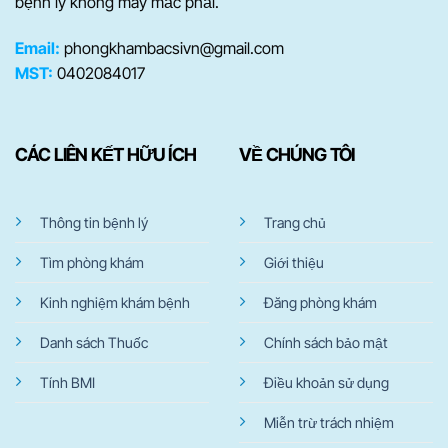
bệnh lý không may mắc phải.
Email:
phongkhambacsivn@gmail.com
MST:
0402084017
CÁC LIÊN KẾT HỮU ÍCH
VỀ CHÚNG TÔI
Thông tin bệnh lý
Trang chủ
Tìm phòng khám
Giới thiệu
Kinh nghiệm khám bệnh
Đăng phòng khám
Danh sách Thuốc
Chính sách bảo mật
Tính BMI
Điều khoản sử dụng
Miễn trừ trách nhiệm