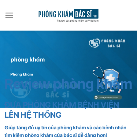
Bỏ
qua
nội
dung
Review phòng khám
ĐƯA PHÒNG KHÁM BỆNH VIỆN
LÊN HỆ THỐNG
Giúp tăng độ uy tín của phòng khám và các bệnh nhân
tìm kiếm phòng khám của bác sĩ dễ dàng hơn!