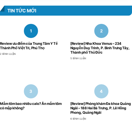
TIN TỨC MỚI
Review ưu điểm của Trung Tâm Y Tế
[Review] Nha Khoa Venus – 234
Thành Phố Việt Trì, Phú Thọ
Nguyễn Duy Trinh, P. Bình Trưng Tây,
Thành phố Thủ Đức
2 BÌNH LUẬN
5 BÌNH LUẬN
Mắm tôm bao nhiêu calo? Ăn mắm tôm
[Review] Phòng khám Đa khoa Quảng
có mập không?
Ngãi – 188 Hai Bà Trưng, P. Lê Hồng
Phong, Quảng Ngãi
6 BÌNH LUẬN