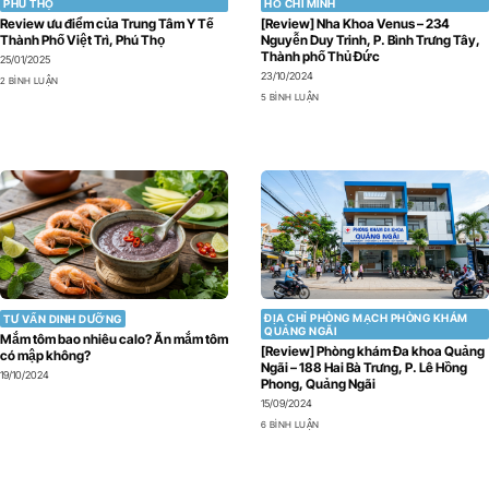
PHÚ THỌ
HỒ CHÍ MINH
Review ưu điểm của Trung Tâm Y Tế
[Review] Nha Khoa Venus – 234
Thành Phố Việt Trì, Phú Thọ
Nguyễn Duy Trinh, P. Bình Trưng Tây,
Thành phố Thủ Đức
25/01/2025
23/10/2024
2 BÌNH LUẬN
5 BÌNH LUẬN
ĐỊA CHỈ PHÒNG MẠCH PHÒNG KHÁM
TƯ VẤN DINH DƯỠNG
QUẢNG NGÃI
Mắm tôm bao nhiêu calo? Ăn mắm tôm
[Review] Phòng khám Đa khoa Quảng
có mập không?
Ngãi – 188 Hai Bà Trưng, P. Lê Hồng
19/10/2024
Phong, Quảng Ngãi
15/09/2024
6 BÌNH LUẬN