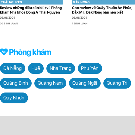
THÁI NGUYÊN
ĐẮK NÔNG
Review những điều cần biết về Phòng
Các review về Quầy Thuốc Ân Phúc,
khám Nha khoa Đông Á Thái Nguyên
Đắk Mil, Đăk Nông bạn nên biết
05/06/2024
05/06/2024
30 BÌNH LUẬN
1 BÌNH LUẬN
Phòng khám
Đà Nẵng
Huế
Nha Trang
Phú Yên
Quảng Bình
Quảng Nam
Quảng Ngãi
Quảng Trị
Quy Nhơn