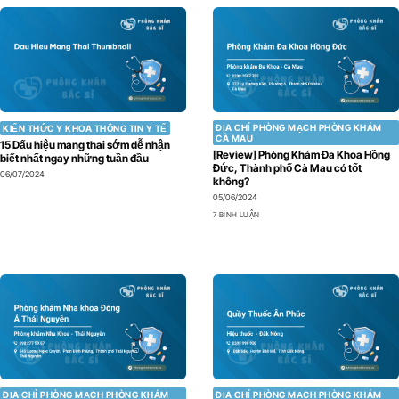
ĐỊA CHỈ PHÒNG MẠCH PHÒNG KHÁM
KIẾN THỨC Y KHOA THÔNG TIN Y TẾ
CÀ MAU
15 Dấu hiệu mang thai sớm dễ nhận
[Review] Phòng Khám Đa Khoa Hồng
biết nhất ngay những tuần đầu
Đức, Thành phố Cà Mau có tốt
06/07/2024
không?
05/06/2024
7 BÌNH LUẬN
ĐỊA CHỈ PHÒNG MẠCH PHÒNG KHÁM
ĐỊA CHỈ PHÒNG MẠCH PHÒNG KHÁM