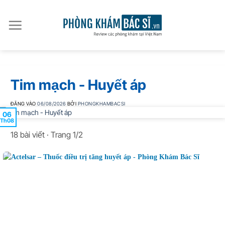
Bỏ
qua
nội
dung
Tim mạch - Huyết áp
ĐĂNG VÀO
06/08/2026
BỞI
PHONGKHAMBACSI
06
Th08
18 bài viết · Trang 1/2