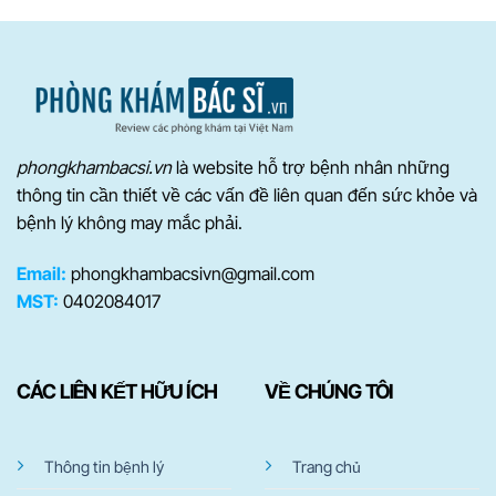
phongkhambacsi.vn
là website hỗ trợ bệnh nhân những
thông tin cần thiết về các vấn đề liên quan đến sức khỏe và
bệnh lý không may mắc phải.
Email:
phongkhambacsivn@gmail.com
MST:
0402084017
CÁC LIÊN KẾT HỮU ÍCH
VỀ CHÚNG TÔI
Thông tin bệnh lý
Trang chủ