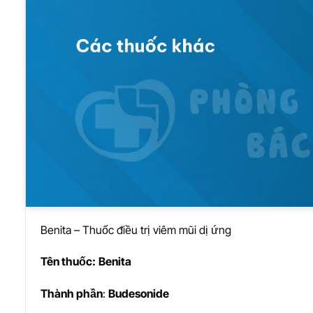
Benita – Thuốc điều trị viêm mũi dị ứng
Tên thu
ố
c:
Benita
Thành ph
ầ
n
:
Budesonide