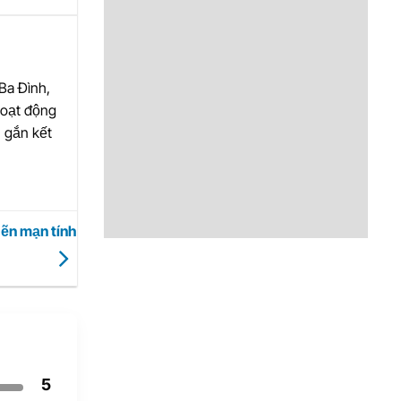
Ba Đình,
hoạt động
 gắn kết
hẽn mạn tính
5