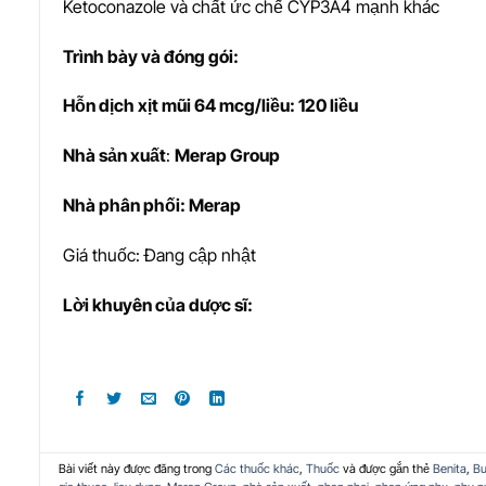
Ketoconazole và chất ức chế CYP3A4 mạnh khác
Trình bày và đóng gói:
Hỗn dịch xịt mũi 64 mcg/liều: 120 liều
Nhà s
ả
n xu
ấ
t
:
Merap Group
Nhà phân phối: Merap
Giá thuốc: Đang cập nhật
L
ờ
i khuyên c
ủ
a d
ượ
c sĩ:
Bài viết này được đăng trong
Các thuốc khác
,
Thuốc
và được gắn thẻ
Benita
,
Bu