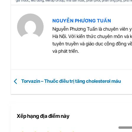
gia thuoc
,
lieu dung
,
Merap Group
,
nhà sản xuất
,
phan phoi
,
phan ứng phụ
,
phu n
NGUYỄN PHƯƠNG TUẤN
Nguyễn Phương Tuấn là chuyên viên y 
Hà Nội. Với kiến thức chuyên môn và 
tuyên truyền và giáo dục cộng đồng v
và phát triển.
Torvazin – Thuốc điều trị tăng cholesterol máu
Xếp hạng địa điểm này