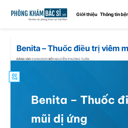
Bỏ
qua
Giới thiệu
Thông tin bện
nội
dung
Benita – Thuốc điều trị viêm m
ĐĂNG VÀO
02/09/2020
BỞI
NGUYỄN PHƯƠNG TUẤN
02
Th9