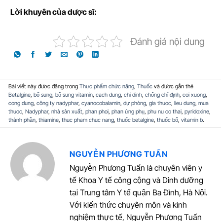
L
ờ
i khuyên c
ủ
a d
ượ
c sĩ:
Đánh giá nội dung
Bài viết này được đăng trong
Thực phẩm chức năng
,
Thuốc
và được gắn thẻ
Betalgine
,
bổ sung
,
bổ sung vitamin
,
cach dung
,
chi dinh
,
chống chỉ định
,
coi xuong
,
cong dung
,
công ty nadyphar
,
cyanocobalamin
,
dự phòng
,
gia thuoc
,
lieu dung
,
mua
thuoc
,
Nadyphar
,
nhà sản xuất
,
phan phoi
,
phan ứng phụ
,
phu nu co thai
,
pyridoxine
,
thành phần
,
thiamine
,
thuc pham chuc nang
,
thuốc betalgine
,
thuốc bổ
,
vitamin b
.
NGUYỄN PHƯƠNG TUẤN
Nguyễn Phương Tuấn là chuyên viên y
tế Khoa Y tế công cộng và Dinh dưỡng
tại Trung tâm Y tế quận Ba Đình, Hà Nội.
Với kiến thức chuyên môn và kinh
nghiệm thực tế, Nguyễn Phương Tuấn