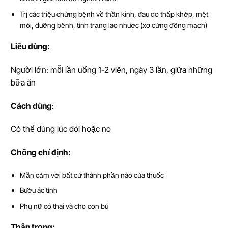
Trị các triệu chứng bệnh về thần kinh, đau do thấp khớp, mệt
mỏi, dưỡng bệnh, tình trạng lão nhược (xơ cứng động mạch)
Li
ề
u dùng:
Người lớn: mỗi lần uống 1-2 viên, ngày 3 lần, giữa những
bữa ăn
Cách dùng
:
Có thể dùng lúc đói hoặc no
Ch
ố
ng ch
ỉ
đ
ị
nh:
Mẫn cảm với bất cứ thành phần nào của thuốc
Bướu ác tính
Phụ nữ có thai và cho con bú
Th
ậ
n tr
ọ
ng: