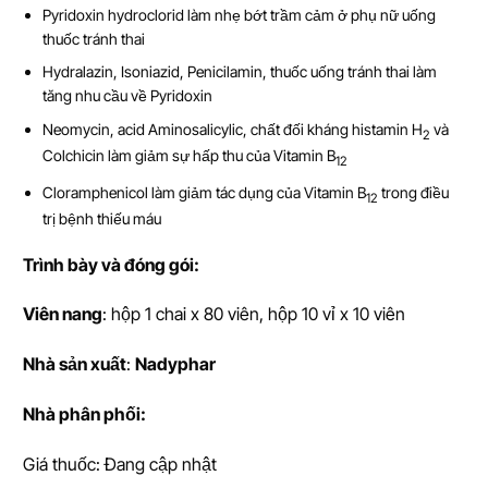
Pyridoxin hydroclorid làm nhẹ bớt trầm cảm ở phụ nữ uống
thuốc tránh thai
Hydralazin, Isoniazid, Penicilamin, thuốc uống tránh thai làm
tăng nhu cầu về Pyridoxin
Neomycin, acid Aminosalicylic, chất đối kháng histamin H
và
2
Colchicin làm giảm sự hấp thu của Vitamin B
12
Cloramphenicol làm giảm tác dụng của Vitamin B
trong điều
12
trị bệnh thiếu máu
Trình bày và đóng gói:
Viên nang
: hộp 1 chai x 80 viên, hộp 10 vỉ x 10 viên
Nhà s
ả
n xu
ấ
t
:
Nadyphar
Nhà phân phối:
Giá thuốc: Đang cập nhật