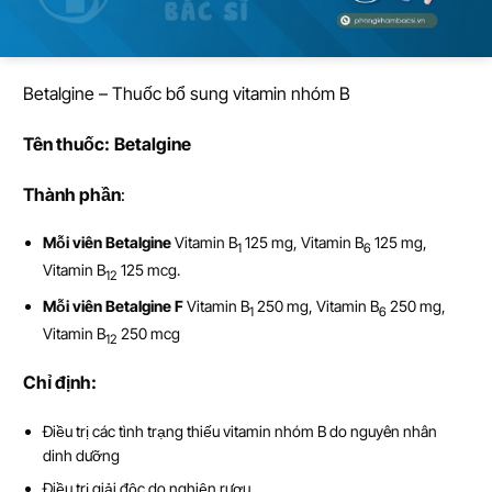
Betalgine – Thuốc bổ sung vitamin nhóm B
Tên thu
ố
c:
Betalgine
Thành ph
ầ
n
:
Mỗi viên Betalgine
Vitamin B
125 mg, Vitamin B
125 mg,
1
6
Vitamin B
125 mcg.
12
Mỗi viên Betalgine F
Vitamin B
250 mg, Vitamin B
250 mg,
1
6
Vitamin B
250 mcg
12
Ch
ỉ
đ
ị
nh:
Điều trị các tình trạng thiếu vitamin nhóm B do nguyên nhân
dinh dưỡng
Điều trị giải độc do nghiện rượu