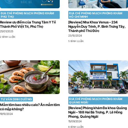
ĐỊA CHỈ PHÒNG MẠCH PHÒNG KHÁM
ĐỊA CHỈ PHÒNG MẠCH PHÒNG KHÁM
PHÚ THỌ
HỒ CHÍ MINH
Review ưu điểm của Trung Tâm Y Tế
[Review] Nha Khoa Venus – 234
Thành Phố Việt Trì, Phú Thọ
Nguyễn Duy Trinh, P. Bình Trưng Tây,
Thành phố Thủ Đức
25/01/2025
23/10/2024
2 BÌNH LUẬN
5 BÌNH LUẬN
ĐỊA CHỈ PHÒNG MẠCH PHÒNG KHÁM
TƯ VẤN DINH DƯỠNG
QUẢNG NGÃI
Mắm tôm bao nhiêu calo? Ăn mắm tôm
[Review] Phòng khám Đa khoa Quảng
có mập không?
Ngãi – 188 Hai Bà Trưng, P. Lê Hồng
19/10/2024
Phong, Quảng Ngãi
15/09/2024
6 BÌNH LUẬN