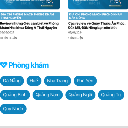
ĐỊA CHỈ PHÒNG MẠCH PHÒNG KHÁM
ĐỊA CHỈ PHÒNG MẠCH PHÒNG KHÁM
THÁI NGUYÊN
ĐẮK NÔNG
Review những điều cần biết về Phòng
Các review về Quầy Thuốc Ân Phúc,
khám Nha khoa Đông Á Thái Nguyên
Đắk Mil, Đăk Nông bạn nên biết
05/06/2024
05/06/2024
30 BÌNH LUẬN
1 BÌNH LUẬN
Phòng khám
Đà Nẵng
Huế
Nha Trang
Phú Yên
Quảng Bình
Quảng Nam
Quảng Ngãi
Quảng Trị
Quy Nhơn