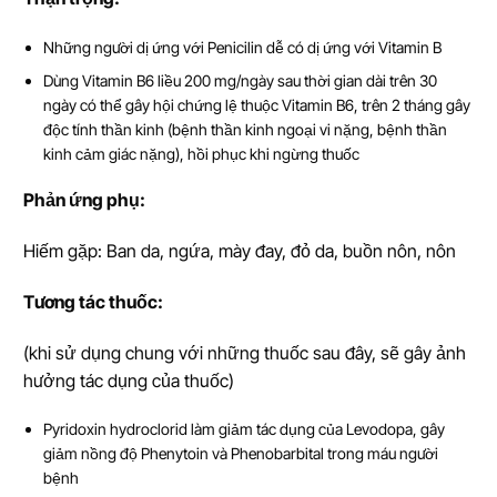
Những người dị ứng với Penicilin dễ có dị ứng với Vitamin B
Dùng Vitamin B6 liều 200 mg/ngày sau thời gian dài trên 30
ngày có thể gây hội chứng lệ thuộc Vitamin B6, trên 2 tháng gây
độc tính thần kinh (bệnh thần kinh ngoại vi nặng, bệnh thần
kinh cảm giác nặng), hồi phục khi ngừng thuốc
Ph
ả
n
ứ
ng ph
ụ
:
Hiếm gặp: Ban da, ngứa, mày đay, đỏ da, buồn nôn, nôn
T
ươ
ng tác thu
ố
c:
(khi sử dụng chung với những thuốc sau đây, sẽ gây ảnh
hưởng tác dụng của thuốc)
Pyridoxin hydroclorid làm giảm tác dụng của Levodopa, gây
giảm nồng độ Phenytoin và Phenobarbital trong máu người
bệnh