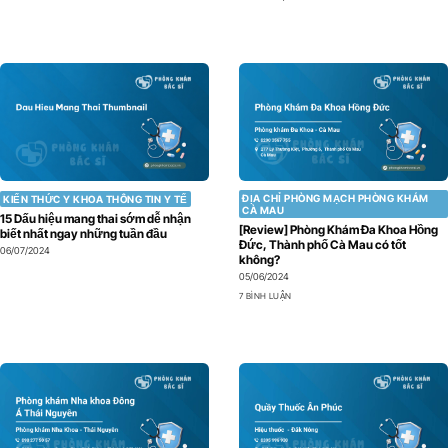
ĐỊA CHỈ PHÒNG MẠCH PHÒNG KHÁM
KIẾN THỨC Y KHOA THÔNG TIN Y TẾ
CÀ MAU
15 Dấu hiệu mang thai sớm dễ nhận
[Review] Phòng Khám Đa Khoa Hồng
biết nhất ngay những tuần đầu
Đức, Thành phố Cà Mau có tốt
06/07/2024
không?
05/06/2024
7 BÌNH LUẬN