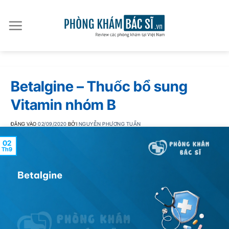
Bỏ
qua
nội
dung
Betalgine – Thuốc bổ sung
Vitamin nhóm B
ĐĂNG VÀO
02/09/2020
BỞI
NGUYỄN PHƯƠNG TUẤN
02
Th9