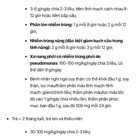
3-6 g/ngày chia 2-3 liều, tiêm tĩnh mạch cách nhau 8-
12 giờ hoặc tiêm bắp sâu;
Phần lớn nhiễm trùng:
1 g mỗi 8 giờ hoặc 2 g mỗi 12
giờ,
Nhiễm trùng nặng (đặc biệt giảm bạch cầu trung
tính nặng):
2 g mỗi 8 giờ hoặc 3 g mỗi 12 giờ,
Xơ nang phổi có nhiễm trùng phổi do
pseudomonas
: 100-150 mg/kg/ngày chia 3 liều, có
thể đến 9 g/ngày.
Bệnh nhân nghi ngờ suy thận: có thể khởi đầu 1 g; suy
thận, lọc máu/thẩm phân máu tĩnh mạch-tĩnh
mạch: giảm/chỉnh liều; thẩm phân máu/lọc máu tốc
độ cao: 1 g/ngày chia nhiều lần; thẩm phân phúc
mạc: ban đầu 1 g, sau đó 500 mg mỗi 24 giờ.
Trẻ > 2 tháng tuổi, trẻ em và thiếu niên:
30-100 mg/kg/ngày chia 2-3 liều;