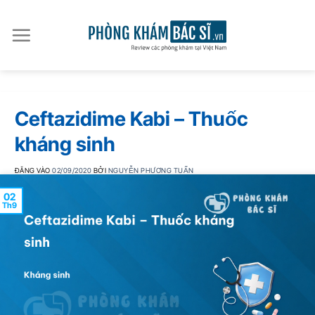
Bỏ
qua
nội
dung
Ceftazidime Kabi – Thuốc
kháng sinh
ĐĂNG VÀO
02/09/2020
BỞI
NGUYỄN PHƯƠNG TUẤN
02
Th9