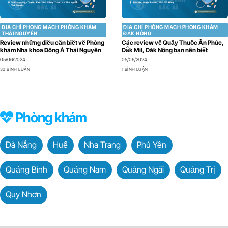
ĐỊA CHỈ PHÒNG MẠCH PHÒNG KHÁM
ĐỊA CHỈ PHÒNG MẠCH PHÒNG KHÁM
THÁI NGUYÊN
ĐẮK NÔNG
Review những điều cần biết về Phòng
Các review về Quầy Thuốc Ân Phúc,
khám Nha khoa Đông Á Thái Nguyên
Đắk Mil, Đăk Nông bạn nên biết
05/06/2024
05/06/2024
30 BÌNH LUẬN
1 BÌNH LUẬN
Phòng khám
Đà Nẵng
Huế
Nha Trang
Phú Yên
Quảng Bình
Quảng Nam
Quảng Ngãi
Quảng Trị
Quy Nhơn