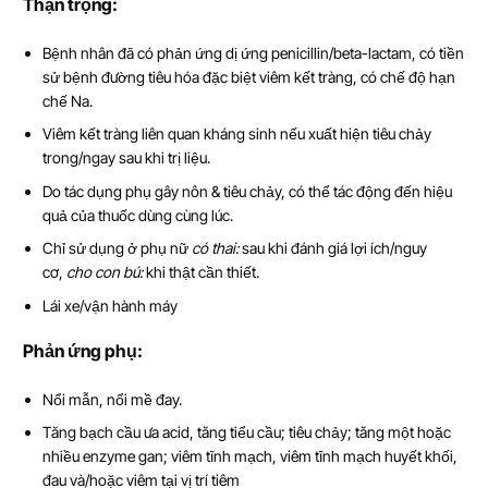
Th
ậ
n tr
ọ
ng:
Bệnh nhân đã có phản ứng dị ứng penicillin/beta-lactam, có tiền
sử bệnh đường tiêu hóa đặc biệt viêm kết tràng, có chế độ hạn
chế Na.
Viêm kết tràng liên quan kháng sinh nếu xuất hiện tiêu chảy
trong/ngay sau khi trị liệu.
Do tác dụng phụ gây nôn & tiêu chảy, có thể tác động đến hiệu
quả của thuốc dùng cùng lúc.
Chỉ sử dụng ở phụ nữ
có thai:
sau khi đánh giá lợi ích/nguy
cơ,
cho con bú:
khi thật cần thiết.
Lái xe/vận hành máy
Ph
ả
n
ứ
ng ph
ụ
:
Nổi mẫn, nổi mề đay.
Tăng bạch cầu ưa acid, tăng tiểu cầu; tiêu chảy; tăng một hoặc
nhiều enzyme gan; viêm tĩnh mạch, viêm tĩnh mạch huyết khối,
đau và/hoặc viêm tại vị trí tiêm