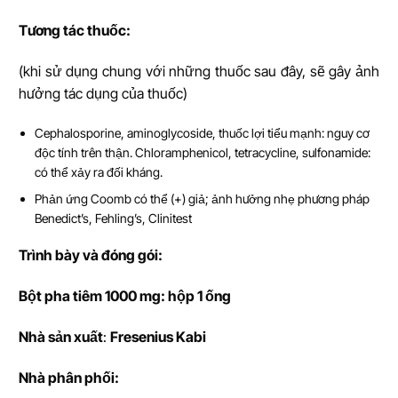
T
ươ
ng tác thu
ố
c:
(khi sử dụng chung với những thuốc sau đây, sẽ gây ảnh
hưởng tác dụng của thuốc)
Cephalosporine, aminoglycoside, thuốc lợi tiểu mạnh: nguy cơ
độc tính trên thận. Chloramphenicol, tetracycline, sulfonamide:
có thể xảy ra đối kháng.
Phản ứng Coomb có thể (+) giả; ảnh hưởng nhẹ phương pháp
Benedict’s, Fehling’s, Clinitest
Trình bày và đóng gói:
Bột pha tiêm 1000 mg: hộp 1 ống
Nhà s
ả
n xu
ấ
t
:
Fresenius Kabi
Nhà phân phối: