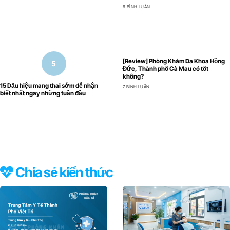
6 BÌNH LUẬN
[Review] Phòng Khám Đa Khoa Hồng
Đức, Thành phố Cà Mau có tốt
không?
15 Dấu hiệu mang thai sớm dễ nhận
7 BÌNH LUẬN
biết nhất ngay những tuần đầu
Chia sẻ kiến thức