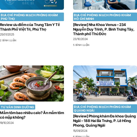
ĐỊA CHỈ PHÒNG MẠCH PHÒNG KHÁM
ĐỊA CHỈ PHÒNG MẠCH PHÒNG KHÁM
PHÚ THỌ
HỒ CHÍ MINH
Review ưu điểm của Trung Tâm Y Tế
[Review] Nha Khoa Venus – 234
Thành Phố Việt Trì, Phú Thọ
Nguyễn Duy Trinh, P. Bình Trưng Tây,
Thành phố Thủ Đức
25/01/2025
23/10/2024
2 BÌNH LUẬN
5 BÌNH LUẬN
ĐỊA CHỈ PHÒNG MẠCH PHÒNG KHÁM
TƯ VẤN DINH DƯỠNG
QUẢNG NGÃI
Mắm tôm bao nhiêu calo? Ăn mắm tôm
[Review] Phòng khám Đa khoa Quảng
có mập không?
Ngãi – 188 Hai Bà Trưng, P. Lê Hồng
19/10/2024
Phong, Quảng Ngãi
15/09/2024
6 BÌNH LUẬN