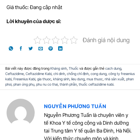
Giá thuốc: Đang cập nhật
L
ờ
i khuyên c
ủ
a d
ượ
c sĩ:
Đánh giá nội dung
Bài viết này được đăng trong
Kháng sinh
,
Thuốc
và được gắn thẻ
cach dung
,
Ceftazidime
,
Ceftazidime Kabi
,
chi dinh
,
chống chỉ định
,
cong dung
,
công ty fresenius
kabi
,
Fresenius Kabi
,
gia thuoc
,
kháng sinh
,
lieu dung
,
mua thuoc
,
nhà sản xuất
,
phan
phoi
,
phan ứng phụ
,
phu nu co thai
,
thành phần
,
thuốc ceftazidime kabi
.
NGUYỄN PHƯƠNG TUẤN
Nguyễn Phương Tuấn là chuyên viên y
tế Khoa Y tế công cộng và Dinh dưỡng
tại Trung tâm Y tế quận Ba Đình, Hà Nội.
Với kiến thức chuyên môn và kinh