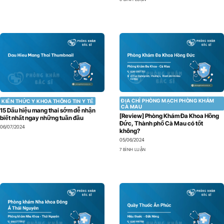
ĐỊA CHỈ PHÒNG MẠCH PHÒNG KHÁM
KIẾN THỨC Y KHOA THÔNG TIN Y TẾ
CÀ MAU
15 Dấu hiệu mang thai sớm dễ nhận
[Review] Phòng Khám Đa Khoa Hồng
biết nhất ngay những tuần đầu
Đức, Thành phố Cà Mau có tốt
06/07/2024
không?
05/06/2024
7 BÌNH LUẬN