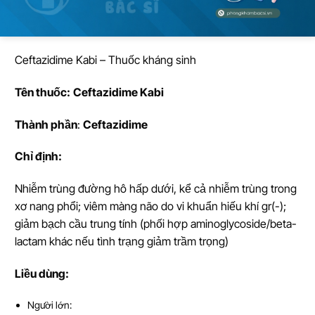
Ceftazidime Kabi – Thuốc kháng sinh
Tên thu
ố
c:
Ceftazidime Kabi
Thành ph
ầ
n
:
Ceftazidime
Ch
ỉ
đ
ị
nh:
Nhiễm trùng đường hô hấp dưới, kể cả nhiễm trùng trong
xơ nang phổi; viêm màng não do vi khuẩn hiếu khí gr(-);
giảm bạch cầu trung tính (phối hợp aminoglycoside/beta-
lactam khác nếu tình trạng giảm trầm trọng)
Li
ề
u dùng:
Người lớn: