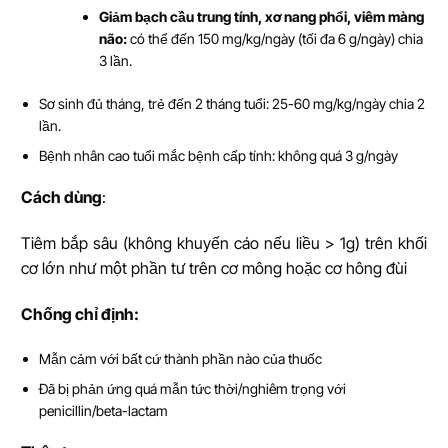
Giảm bạch cầu trung tính, xơ nang phổi, viêm màng
não:
có thể đến 150 mg/kg/ngày (tối đa 6 g/ngày) chia
3 lần.
Sơ sinh đủ tháng, trẻ đến 2 tháng tuổi: 25-60 mg/kg/ngày chia 2
lần.
Bệnh nhân cao tuổi mắc bệnh cấp tính: không quá 3 g/ngày
Cách dùng
:
Tiêm bắp sâu (không khuyến cáo nếu liều > 1g) trên khối
cơ lớn như một phần tư trên cơ mông hoặc cơ hông đùi
Ch
ố
ng ch
ỉ
đ
ị
nh:
Mẫn cảm với bất cứ thành phần nào của thuốc
Đã bị phản ứng quá mẫn tức thời/nghiêm trọng với
penicillin/beta-lactam