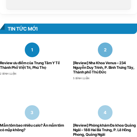
TIN TỨC MỚI
Review ưu điểm của Trung Tâm Y Tế
[Review] Nha Khoa Venus – 234
Thành Phố Việt Trì, Phú Thọ
Nguyễn Duy Trinh, P. Bình Trưng Tây,
Thành phố Thủ Đức
2 BÌNH LUẬN
5 BÌNH LUẬN
Mắm tôm bao nhiêu calo? Ăn mắm tôm
[Review] Phòng khám Đa khoa Quảng
có mập không?
Ngãi – 188 Hai Bà Trưng, P. Lê Hồng
Phong, Quảng Ngãi