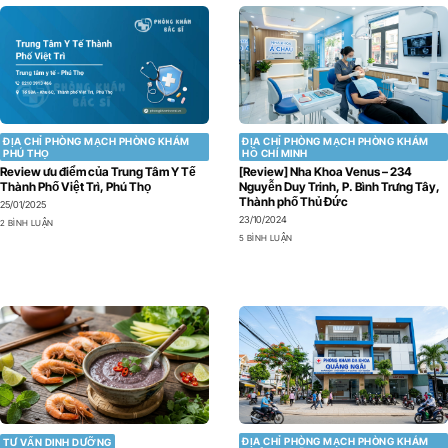
ĐỊA CHỈ PHÒNG MẠCH PHÒNG KHÁM
ĐỊA CHỈ PHÒNG MẠCH PHÒNG KHÁM
PHÚ THỌ
HỒ CHÍ MINH
Review ưu điểm của Trung Tâm Y Tế
[Review] Nha Khoa Venus – 234
Thành Phố Việt Trì, Phú Thọ
Nguyễn Duy Trinh, P. Bình Trưng Tây,
Thành phố Thủ Đức
25/01/2025
23/10/2024
2 BÌNH LUẬN
5 BÌNH LUẬN
ĐỊA CHỈ PHÒNG MẠCH PHÒNG KHÁM
TƯ VẤN DINH DƯỠNG