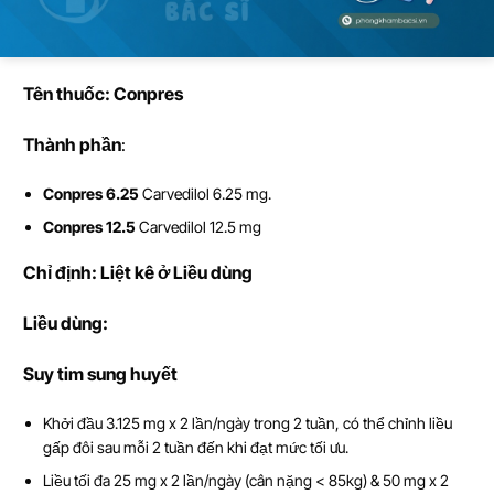
Tên thu
ố
c: Conpres
Thành ph
ầ
n
:
Conpres 6.25
Carvedilol 6.25 mg.
Conpres 12.5
Carvedilol 12.5 mg
Ch
ỉ
đ
ị
nh: Liệt kê ở Liều dùng
Li
ề
u dùng:
Suy tim sung huyết
Khởi đầu 3.125 mg x 2 lần/ngày trong 2 tuần, có thể chỉnh liều
gấp đôi sau mỗi 2 tuần đến khi đạt mức tối ưu.
Liều tối đa 25 mg x 2 lần/ngày (cân nặng < 85kg) & 50 mg x 2