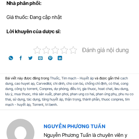
Nhà phân phối:
Giá thuốc: Đang cập nhật
L
ờ
i khuyên c
ủ
a d
ượ
c sĩ:
Đánh giá nội dung
Bài viết này được đăng trong
Thuốc
,
Tim mạch - Huyết áp
và được gắn thẻ
cach
dung
,
cao huyet ap
,
Carvedilol
,
chi dinh
,
cho con bú
,
chống chỉ định
,
có thai
,
cong
dung
,
công ty torrent
,
Conpres
,
dự phòng
,
điều trị
,
gia thuoc
,
hoat chat
,
lieu dung
,
lưu ý
,
mua thuoc
,
nhà sản xuất
,
phan phoi
,
phan ung co hai
,
phan ứng phụ
,
phu nu co
thai
,
sử dụng
,
tác dụng
,
tăng huyết áp
,
thận trọng
,
thành phần
,
thuoc conpres
,
tim
mạch - huyết áp
,
Torrent
,
tri benh
.
NGUYỄN PHƯƠNG TUẤN
Nguyễn Phương Tuấn là chuyên viên y