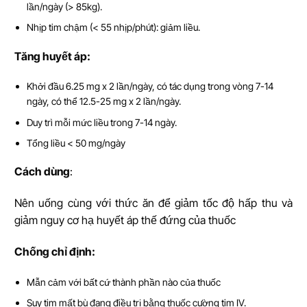
lần/ngày (> 85kg).
Nhịp tim chậm (< 55 nhịp/phút): giảm liều.
Tăng huyết áp:
Khởi đầu 6.25 mg x 2 lần/ngày, có tác dụng trong vòng 7-14
ngày, có thể 12.5-25 mg x 2 lần/ngày.
Duy trì mỗi mức liều trong 7-14 ngày.
Tổng liều < 50 mg/ngày
Cách dùng
:
Nên uống cùng với thức ăn để giảm tốc độ hấp thu và
giảm nguy cơ hạ huyết áp thế đứng của thuốc
Ch
ố
ng ch
ỉ
đ
ị
nh:
Mẫn cảm với bất cứ thành phần nào của thuốc
Suy tim mất bù đang điều trị bằng thuốc cường tim IV.