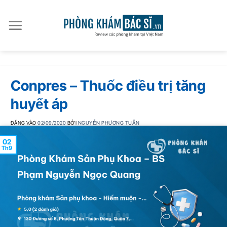
Bỏ
qua
nội
dung
Conpres – Thuốc điều trị tăng
huyết áp
ĐĂNG VÀO
02/09/2020
BỞI
NGUYỄN PHƯƠNG TUẤN
02
Th9