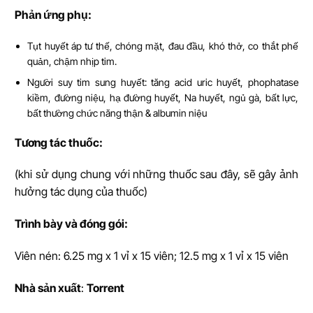
Ph
ả
n
ứ
ng ph
ụ
:
Tụt huyết áp tư thế, chóng mặt, đau đầu, khó thở, co thắt phế
quản, chậm nhịp tim.
Người suy tim sung huyết: tăng acid uric huyết, phophatase
kiềm, đường niệu, hạ đường huyết, Na huyết, ngủ gà, bất lực,
bất thường chức năng thận & albumin niệu
T
ươ
ng tác thu
ố
c:
(khi sử dụng chung với những thuốc sau đây, sẽ gây ảnh
hưởng tác dụng của thuốc)
Trình bày và đóng gói:
Viên nén: 6.25 mg x 1 vỉ x 15 viên; 12.5 mg x 1 vỉ x 15 viên
Nhà s
ả
n xu
ấ
t
:
Torrent