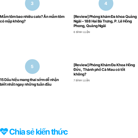
Mắm tôm bao nhiêu calo? Ăn mắm tôm
[Review] Phòng khám Đa khoa Quảng
có mập không?
Ngãi – 188 Hai Bà Trưng, P. Lê Hồng
Phong, Quảng Ngãi
6 BÌNH LUẬN
[Review] Phòng Khám Đa Khoa Hồng
Đức, Thành phố Cà Mau có tốt
không?
15 Dấu hiệu mang thai sớm dễ nhận
7 BÌNH LUẬN
biết nhất ngay những tuần đầu
Chia sẻ kiến thức