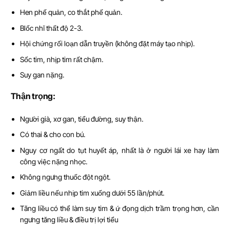
Hen phế quản, co thắt phế quản.
Blốc nhĩ thất độ 2-3.
Hội chứng rối loạn dẫn truyền (không đặt máy tạo nhịp).
Sốc tim, nhịp tim rất chậm.
Suy gan nặng.
Th
ậ
n tr
ọ
ng:
Người già, xơ gan, tiểu đường, suy thận.
Có thai & cho con bú.
Nguy cơ ngất do tụt huyết áp, nhất là ở người lái xe hay làm
công việc nặng nhọc.
Không ngưng thuốc đột ngột.
Giảm liều nếu nhịp tim xuống dưới 55 lần/phút.
Tăng liều có thể làm suy tim & ứ đọng dịch trầm trọng hơn, cần
ngưng tăng liều & điều trị lợi tiểu