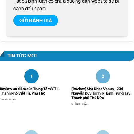
Tất cả bình luận có chứa đường dẫn website sẽ bị
đánh dấu spam
TIN TỨC MỚI
Review ưu điểm của Trung Tâm Y Tế
[Review] Nha Khoa Venus – 234
Thành Phố Việt Trì, Phú Thọ
Nguyễn Duy Trinh, P. Bình Trưng Tây,
Thành phố Thủ Đức
2 BÌNH LUẬN
5 BÌNH LUẬN