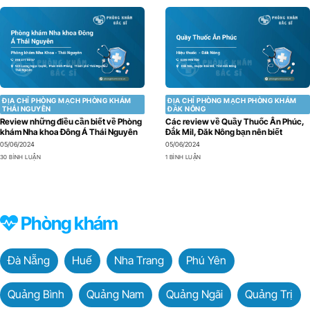
ĐỊA CHỈ PHÒNG MẠCH PHÒNG KHÁM
ĐỊA CHỈ PHÒNG MẠCH PHÒNG KHÁM
THÁI NGUYÊN
ĐẮK NÔNG
Review những điều cần biết về Phòng
Các review về Quầy Thuốc Ân Phúc,
khám Nha khoa Đông Á Thái Nguyên
Đắk Mil, Đăk Nông bạn nên biết
05/06/2024
05/06/2024
30 BÌNH LUẬN
1 BÌNH LUẬN
Phòng khám
Đà Nẵng
Huế
Nha Trang
Phú Yên
Quảng Bình
Quảng Nam
Quảng Ngãi
Quảng Trị