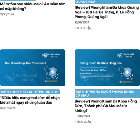
QUẢNG NGÃI
Mắm tôm bao nhiêu calo? Ăn mắm tôm
[Review] Phòng khám Đa khoa Quảng
có mập không?
Ngãi – 188 Hai Bà Trưng, P. Lê Hồng
19/10/2024
Phong, Quảng Ngãi
15/09/2024
6 BÌNH LUẬN
ĐỊA CHỈ PHÒNG MẠCH PHÒNG KHÁM
KIẾN THỨC Y KHOA THÔNG TIN Y TẾ
CÀ MAU
15 Dấu hiệu mang thai sớm dễ nhận
[Review] Phòng Khám Đa Khoa Hồng
biết nhất ngay những tuần đầu
Đức, Thành phố Cà Mau có tốt
06/07/2024
không?
05/06/2024
7 BÌNH LUẬN