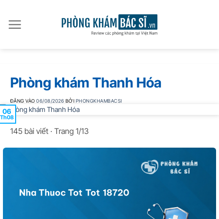
Bỏ
qua
nội
dung
Phòng khám Thanh Hóa
ĐĂNG VÀO
06/08/2026
BỞI
PHONGKHAMBACSI
06
Th08
145 bài viết · Trang 1/13