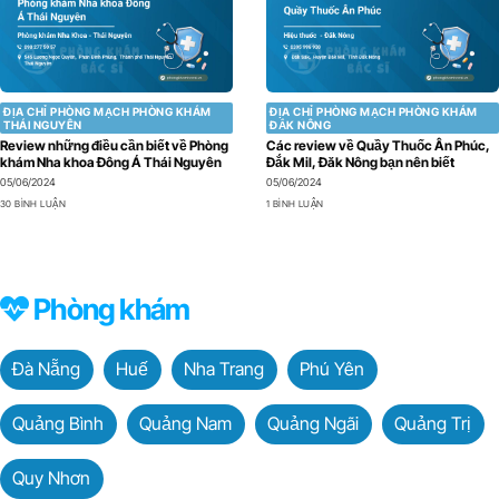
ĐỊA CHỈ PHÒNG MẠCH PHÒNG KHÁM
ĐỊA CHỈ PHÒNG MẠCH PHÒNG KHÁM
THÁI NGUYÊN
ĐẮK NÔNG
Review những điều cần biết về Phòng
Các review về Quầy Thuốc Ân Phúc,
khám Nha khoa Đông Á Thái Nguyên
Đắk Mil, Đăk Nông bạn nên biết
05/06/2024
05/06/2024
30 BÌNH LUẬN
1 BÌNH LUẬN
Phòng khám
Đà Nẵng
Huế
Nha Trang
Phú Yên
Quảng Bình
Quảng Nam
Quảng Ngãi
Quảng Trị
Quy Nhơn