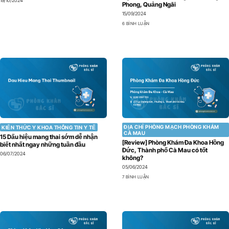
19/10/2024
Phong, Quảng Ngãi
15/09/2024
6 BÌNH LUẬN
ĐỊA CHỈ PHÒNG MẠCH PHÒNG KHÁM
KIẾN THỨC Y KHOA THÔNG TIN Y TẾ
CÀ MAU
15 Dấu hiệu mang thai sớm dễ nhận
[Review] Phòng Khám Đa Khoa Hồng
biết nhất ngay những tuần đầu
Đức, Thành phố Cà Mau có tốt
06/07/2024
không?
05/06/2024
7 BÌNH LUẬN