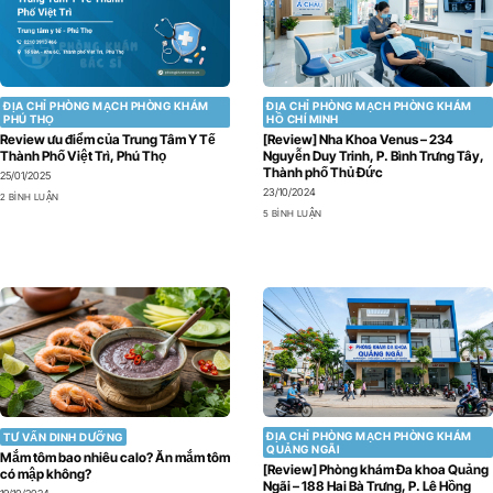
ĐỊA CHỈ PHÒNG MẠCH PHÒNG KHÁM
ĐỊA CHỈ PHÒNG MẠCH PHÒNG KHÁM
PHÚ THỌ
HỒ CHÍ MINH
Review ưu điểm của Trung Tâm Y Tế
[Review] Nha Khoa Venus – 234
Thành Phố Việt Trì, Phú Thọ
Nguyễn Duy Trinh, P. Bình Trưng Tây,
Thành phố Thủ Đức
25/01/2025
23/10/2024
2 BÌNH LUẬN
5 BÌNH LUẬN
ĐỊA CHỈ PHÒNG MẠCH PHÒNG KHÁM
TƯ VẤN DINH DƯỠNG
QUẢNG NGÃI
Mắm tôm bao nhiêu calo? Ăn mắm tôm
[Review] Phòng khám Đa khoa Quảng
có mập không?
Ngãi – 188 Hai Bà Trưng, P. Lê Hồng