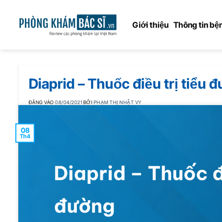
Bỏ
qua
Giới thiệu
Thông tin bện
nội
dung
Diaprid – Thuốc điều trị tiểu 
ĐĂNG VÀO
08/04/2021
BỞI
PHẠM THỊ NHẬT VY
08
Th4