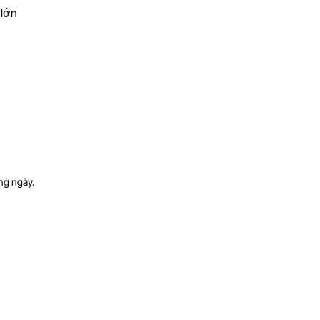
 lớn
ng ngày.