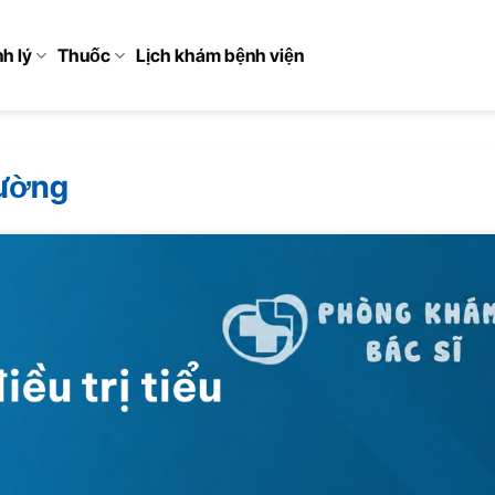
h lý
Thuốc
Lịch khám bệnh viện
đường