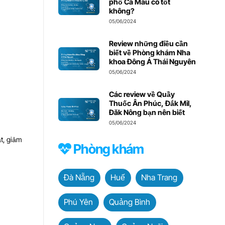
phố Cà Mau có tốt
không?
05/06/2024
Review những điều cần
biết về Phòng khám Nha
khoa Đông Á Thái Nguyên
05/06/2024
Các review về Quầy
Thuốc Ân Phúc, Đắk Mil,
Đăk Nông bạn nên biết
05/06/2024
ạt, giảm
Phòng khám
Đà Nẵng
Huế
Nha Trang
Phú Yên
Quảng Bình