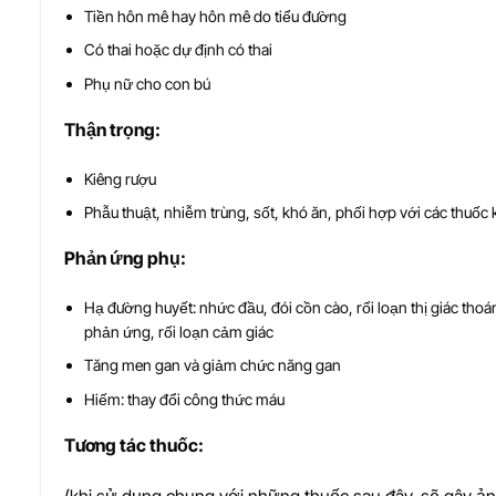
Tiền hôn mê hay hôn mê do tiểu đường
Có thai hoặc dự định có thai
Phụ nữ cho con bú
Th
ậ
n tr
ọ
ng:
Kiêng rượu
Phẫu thuật, nhiễm trùng, sốt, khó ăn, phối hợp với các thuốc
Ph
ả
n
ứ
ng ph
ụ
:
Hạ đường huyết: nhức đầu, đói cồn cào, rối loạn thị giác thoá
phản ứng, rối loạn cảm giác
Tăng men gan và giảm chức năng gan
Hiếm: thay đổi công thức máu
T
ươ
ng tác thu
ố
c:
(khi sử dụng chung với những thuốc sau đây, sẽ gây ả