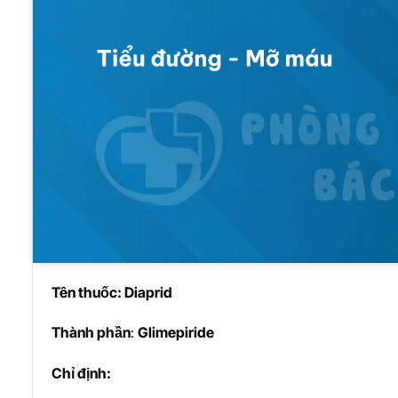
Tên thu
ố
c: Diaprid
Thành ph
ầ
n
:
Glimepiride
Ch
ỉ
đ
ị
nh: