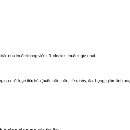
 khác như thuốc kháng viêm, β-blocker, thuốc ngừa thai
ng qua, rối loạn tiêu hóa (buồn nôn, nôn, tiêu chảy, đau bụng) giảm linh ho
nh hưởng tác dụng của thuốc)