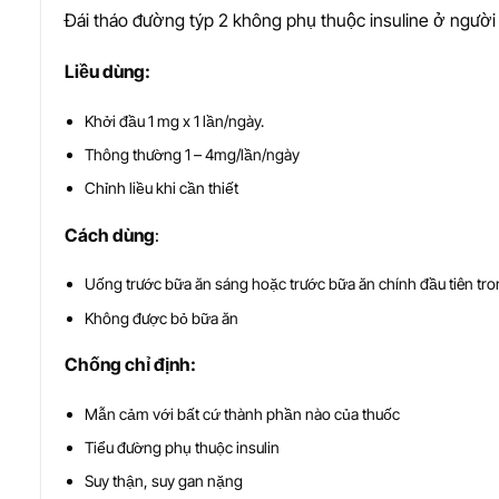
Đái tháo đường týp 2 không phụ thuộc insuline ở người
Li
ề
u dùng:
Khởi đầu 1 mg x 1 lần/ngày.
Thông thường 1 – 4mg/lần/ngày
Chỉnh liều khi cần thiết
Cách dùng
:
Uống trước bữa ăn sáng hoặc trước bữa ăn chính đầu tiên tro
Không được bỏ bữa ăn
Ch
ố
ng ch
ỉ
đ
ị
nh:
Mẫn cảm với bất cứ thành phần nào của thuốc
Tiểu đường phụ thuộc insulin
Suy thận, suy gan nặng