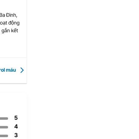
Ba Đình,
hoạt động
 gắn kết
erol máu
5
4
3