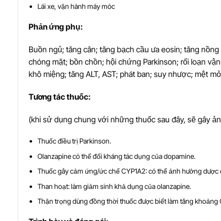
Lái xe, vận hành máy móc
Ph
ả
n
ứ
ng ph
ụ
:
Buồn ngủ; tăng cân; tăng bạch cầu ưa eosin; tăng nồng độ
chóng mặt; bồn chồn; hội chứng Parkinson; rối loạn vận
khô miệng; tăng ALT, AST; phát ban; suy nhược; mệt mỏ
T
ươ
ng tác thu
ố
c:
(khi sử dụng chung với những thuốc sau đây, sẽ gây ả
Thuốc điều trị Parkinson.
Olanzapine có thể đối kháng tác dụng của dopamine.
Thuốc gây cảm ứng/ức chế CYP1A2: có thể ảnh hưởng dược 
Than hoạt: làm giảm sinh khả dụng của olanzapine.
Thận trọng dùng đồng thời thuốc được biết làm tăng khoảng 