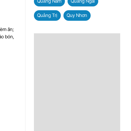
Quảng Nam
Quảng Ngãi
Quảng Trị
Quy Nhơn
hèm ăn;
áo bón,