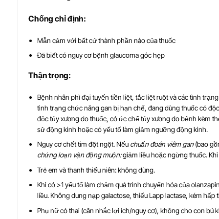
Ch
ố
ng ch
ỉ
đ
ị
nh:
Mẫn cảm với bất cứ thành phần nào của thuốc
Đã biết có nguy cơ bệnh glaucoma góc hẹp
Th
ậ
n tr
ọ
ng:
Bệnh nhân phì đại tuyến tiền liệt, tắc liệt ruột và các tình tr
tình trạng chức năng gan bị hạn chế, đang dùng thuốc có độc 
độc tủy xương do thuốc, có ức chế tủy xương do bệnh kèm theo
sử động kinh hoặc có yếu tố làm giảm ngưỡng động kinh.
Nguy cơ chết tim đột ngột. Nếu
chuẩn đoán viêm gan
(bao gồm
chứng loạn vận động muộn:
giảm liều hoặc ngừng thuốc. Khi
Trẻ em và thanh thiếu niên: không dùng.
Khi có >1 yếu tố làm chậm quá trình chuyển hóa của olanzapine
liều. Không dung nạp galactose, thiếu Lapp lactase, kém hấp
Phụ nữ có thai (cân nhắc lợi ích/nguy cơ), không cho con bú 