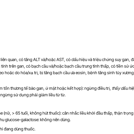
ạng liên quan, có tăng ALT và/hoặc AST, có dấu hiệu và triệu chứng suy gan, 
tính trên gan, có bạch cầu và/hoặc bạch cầu trung tính thấp, có tiền sử 
 hoặc do hóa/xạ trị, bị tăng bạch cầu ưa eosin, bệnh tăng sinh tủy xương,
 tổn thương tế bào gan, ứ mật hoặc kết hợp): ngừng điều trị,
thấy dấu hiệ
 ngừng sử dụng phải giảm liều từ từ.
 (nữ, > 65 tuổi, không hút thuốc): cân nhắc liều khởi đầu thấp, thận trọng
 thu glucose-galactose: không nên dùng.
khi đang dùng thuốc.