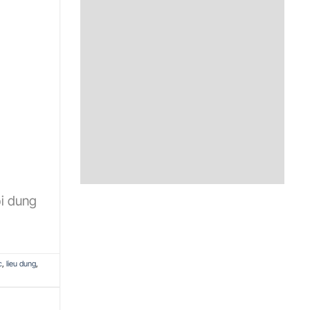
ội dung
c
,
lieu dung
,