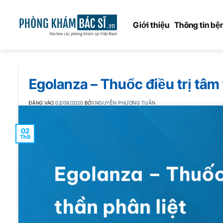
Bỏ
qua
Giới thiệu
Thông tin bện
nội
dung
Egolanza – Thuốc điều trị tâm 
ĐĂNG VÀO
02/09/2020
BỞI
NGUYỄN PHƯƠNG TUẤN
02
Th9