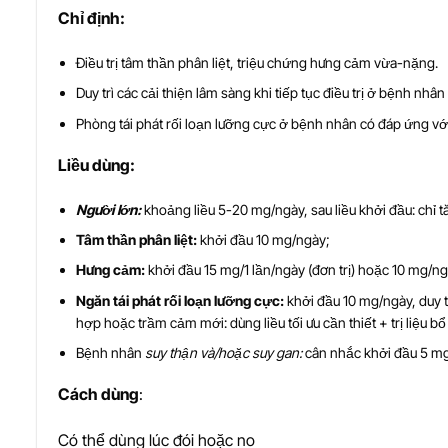
Ch
ỉ
đ
ị
nh:
Điều trị tâm thần phân liệt, triệu chứng hưng cảm vừa-nặng.
Duy trì các cải thiện lâm sàng khi tiếp tục điều trị ở bệnh nhân 
Phòng tái phát rối loạn lưỡng cực ở bệnh nhân có đáp ứng vớ
Li
ề
u dùng:
Người lớn:
khoảng liều 5-20 mg/ngày, sau liều khởi đầu: chỉ t
Tâm thần phân liệt:
khởi đầu 10 mg/ngày;
Hưng cảm:
khởi đầu 15 mg/1 lần/ngày (đơn trị) hoặc 10 mg/ngày
Ngăn tái phát rối loạn lưỡng cực:
khởi đầu 10 mg/ngày, duy t
hợp hoặc trầm cảm mới: dùng liều tối ưu cần thiết + trị liệu bổ
Bệnh nhân
suy thận và/hoặc suy gan:
cân nhắc khởi đầu 5 m
Cách dùng
:
Có thể dùng lúc đói hoặc no