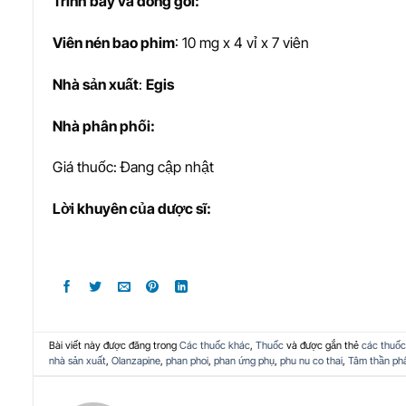
Trình bày và đóng gói:
Viên nén bao phim
: 10 mg x 4 vỉ x 7 viên
Nhà s
ả
n xu
ấ
t
:
Egis
Nhà phân phối:
Giá thuốc: Đang cập nhật
L
ờ
i khuyên c
ủ
a d
ượ
c sĩ:
Bài viết này được đăng trong
Các thuốc khác
,
Thuốc
và được gắn thẻ
các thuốc
nhà sản xuất
,
Olanzapine
,
phan phoi
,
phan ứng phụ
,
phu nu co thai
,
Tâm thần phâ