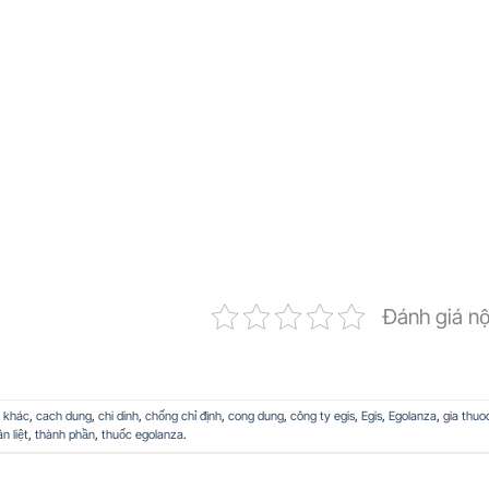
Đánh giá n
 khác
,
cach dung
,
chi dinh
,
chống chỉ định
,
cong dung
,
công ty egis
,
Egis
,
Egolanza
,
gia thuo
n liệt
,
thành phần
,
thuốc egolanza
.