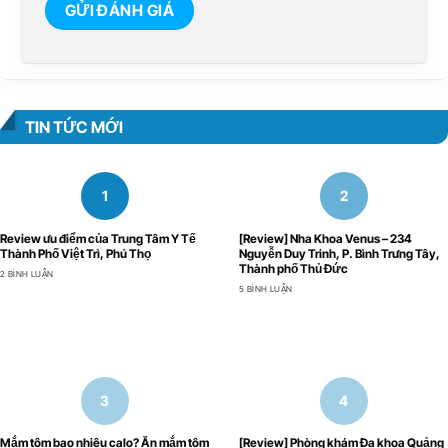
TIN TỨC MỚI
Review ưu điểm của Trung Tâm Y Tế
[Review] Nha Khoa Venus – 234
Thành Phố Việt Trì, Phú Thọ
Nguyễn Duy Trinh, P. Bình Trưng Tây,
Thành phố Thủ Đức
2 BÌNH LUẬN
5 BÌNH LUẬN
Mắm tôm bao nhiêu calo? Ăn mắm tôm
[Review] Phòng khám Đa khoa Quảng