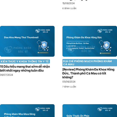
15/09/2024
6 BÌNH LUẬN
ĐỊA CHỈ PHÒNG MẠCH PHÒNG KHÁM
KIẾN THỨC Y KHOA THÔNG TIN Y TẾ
CÀ MAU
15 Dấu hiệu mang thai sớm dễ nhận
[Review] Phòng Khám Đa Khoa Hồng
biết nhất ngay những tuần đầu
Đức, Thành phố Cà Mau có tốt
06/07/2024
không?
05/06/2024
7 BÌNH LUẬN