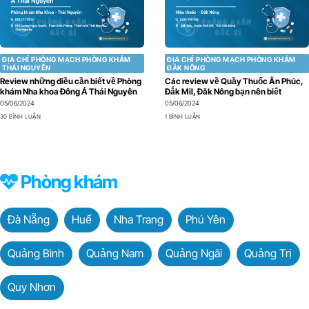
ĐỊA CHỈ PHÒNG MẠCH PHÒNG KHÁM
ĐỊA CHỈ PHÒNG MẠCH PHÒNG KHÁM
THÁI NGUYÊN
ĐẮK NÔNG
Review những điều cần biết về Phòng
Các review về Quầy Thuốc Ân Phúc,
khám Nha khoa Đông Á Thái Nguyên
Đắk Mil, Đăk Nông bạn nên biết
05/06/2024
05/06/2024
30 BÌNH LUẬN
1 BÌNH LUẬN
Phòng khám
Đà Nẵng
Huế
Nha Trang
Phú Yên
Quảng Bình
Quảng Nam
Quảng Ngãi
Quảng Trị
Quy Nhơn