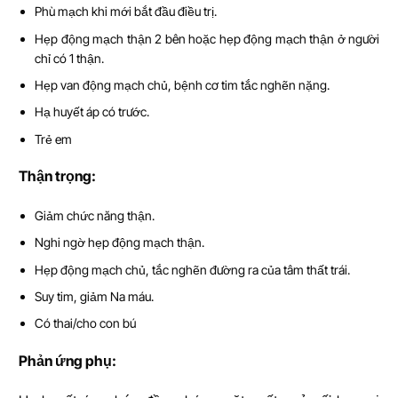
Phù mạch khi mới bắt đầu điều trị.
Hẹp động mạch thận 2 bên hoặc hẹp động mạch thận ở người
chỉ có 1 thận.
Hẹp van động mạch chủ, bệnh cơ tim tắc nghẽn nặng.
Hạ huyết áp có trước.
Trẻ em
Th
ậ
n tr
ọ
ng:
Giảm chức năng thận.
Nghi ngờ hẹp động mạch thận.
Hẹp động mạch chủ, tắc nghẽn đường ra của tâm thất trái.
Suy tim, giảm Na máu.
Có thai/cho con bú
Ph
ả
n
ứ
ng ph
ụ
: