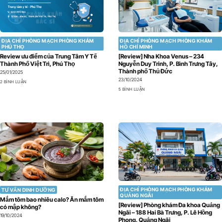
ĐỊA CHỈ PHÒNG MẠCH PHÒNG KHÁM
ĐỊA CHỈ PHÒNG MẠCH PHÒNG KHÁM
PHÚ THỌ
HỒ CHÍ MINH
Review ưu điểm của Trung Tâm Y Tế
[Review] Nha Khoa Venus – 234
Thành Phố Việt Trì, Phú Thọ
Nguyễn Duy Trinh, P. Bình Trưng Tây,
Thành phố Thủ Đức
25/01/2025
23/10/2024
2 BÌNH LUẬN
5 BÌNH LUẬN
ĐỊA CHỈ PHÒNG MẠCH PHÒNG KHÁM
TƯ VẤN DINH DƯỠNG
QUẢNG NGÃI
Mắm tôm bao nhiêu calo? Ăn mắm tôm
[Review] Phòng khám Đa khoa Quảng
có mập không?
Ngãi – 188 Hai Bà Trưng, P. Lê Hồng
19/10/2024
Phong, Quảng Ngãi