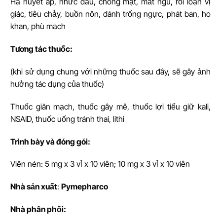
Hạ huyết áp, nhức đầu, chóng mặt, mất ngủ, rối loạn vị
giác, tiêu chảy, buồn nôn, đánh trống ngực, phát ban, ho
khan, phù mạch
T
ươ
ng tác thu
ố
c:
(khi sử dụng chung với những thuốc sau đây, sẽ gây ảnh
hưởng tác dụng của thuốc)
Thuốc giãn mạch, thuốc gây mê, thuốc lợi tiểu giữ kali,
NSAID, thuốc uống tránh thai, lithi
Trình bày và đóng gói:
Viên nén: 5 mg x 3 vỉ x 10 viên; 10 mg x 3 vỉ x 10 viên
Nhà s
ả
n xu
ấ
t
:
Pymepharco
Nhà phân phối: