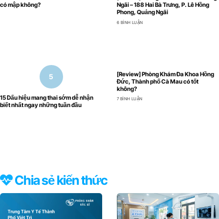
có mập không?
Ngãi – 188 Hai Bà Trưng, P. Lê Hồng
Phong, Quảng Ngãi
6 BÌNH LUẬN
[Review] Phòng Khám Đa Khoa Hồng
Đức, Thành phố Cà Mau có tốt
không?
15 Dấu hiệu mang thai sớm dễ nhận
7 BÌNH LUẬN
biết nhất ngay những tuần đầu
Chia sẻ kiến thức