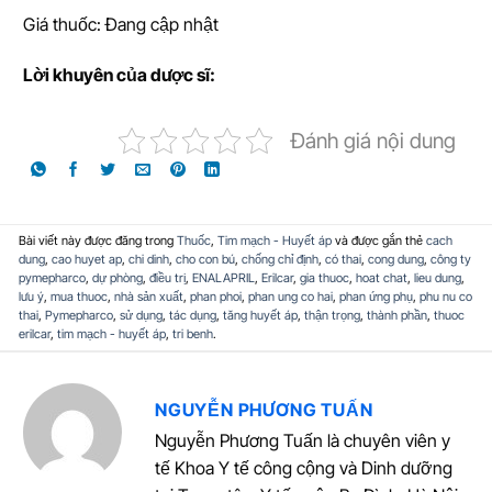
Giá thuốc: Đang cập nhật
L
ờ
i khuyên c
ủ
a d
ượ
c sĩ:
Đánh giá nội dung
Bài viết này được đăng trong
Thuốc
,
Tim mạch - Huyết áp
và được gắn thẻ
cach
dung
,
cao huyet ap
,
chi dinh
,
cho con bú
,
chống chỉ định
,
có thai
,
cong dung
,
công ty
pymepharco
,
dự phòng
,
điều trị
,
ENALAPRIL
,
Erilcar
,
gia thuoc
,
hoat chat
,
lieu dung
,
lưu ý
,
mua thuoc
,
nhà sản xuất
,
phan phoi
,
phan ung co hai
,
phan ứng phụ
,
phu nu co
thai
,
Pymepharco
,
sử dụng
,
tác dụng
,
tăng huyết áp
,
thận trọng
,
thành phần
,
thuoc
erilcar
,
tim mạch - huyết áp
,
tri benh
.
NGUYỄN PHƯƠNG TUẤN
Nguyễn Phương Tuấn là chuyên viên y
tế Khoa Y tế công cộng và Dinh dưỡng