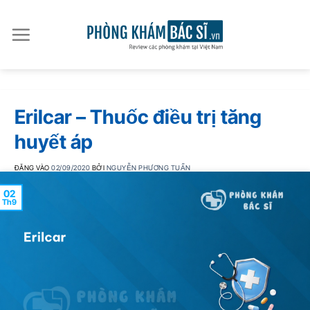
Bỏ
qua
nội
dung
Erilcar – Thuốc điều trị tăng
huyết áp
ĐĂNG VÀO
02/09/2020
BỞI
NGUYỄN PHƯƠNG TUẤN
02
Th9