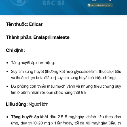
Tên thu
ố
c: Erilcar
Thành ph
ầ
n
:
Enalapril maleate
Ch
ỉ
đ
ị
nh:
Tăng huyết áp nhẹ-nặng.
Suy tim sung huyết (thường kết hợp glycoside tim, thuốc lợi tiểu
và thuốc chẹn beta điều trị suy tim sung huyết có triệu chứng).
Dự phòng cơn thiếu máu mạch vành và những triệu chứng suy
tim ở bệnh nhân rối loạn chức năng thất trái
Li
ề
u dùng:
Người lớn
Tăng huyết áp
khởi đầu 2.5-5 mg/ngày, chỉnh liều theo đáp
ứng, duy trì 10-20 mg x 1 lần/ngày, tối đa 40 mg/ngày. Điều trị