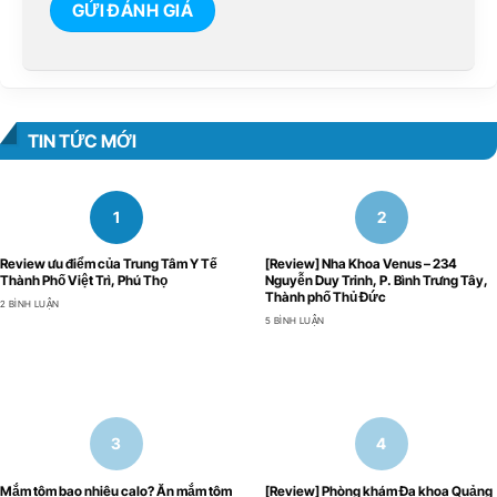
TIN TỨC MỚI
Review ưu điểm của Trung Tâm Y Tế
[Review] Nha Khoa Venus – 234
Thành Phố Việt Trì, Phú Thọ
Nguyễn Duy Trinh, P. Bình Trưng Tây,
Thành phố Thủ Đức
2 BÌNH LUẬN
5 BÌNH LUẬN
Mắm tôm bao nhiêu calo? Ăn mắm tôm
[Review] Phòng khám Đa khoa Quảng