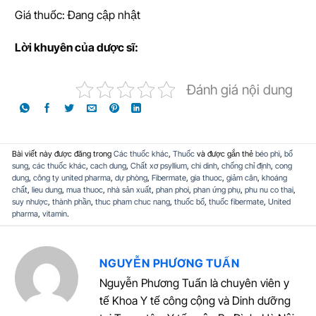
Giá thuốc: Đang cập nhật
L
ờ
i khuyên c
ủ
a d
ượ
c sĩ:
Đánh giá nội dung
Bài viết này được đăng trong
Các thuốc khác
,
Thuốc
và được gắn thẻ
béo phì
,
bổ
sung
,
các thuốc khác
,
cach dung
,
Chất xơ psyllium
,
chi dinh
,
chống chỉ định
,
cong
dung
,
công ty united pharma
,
dự phòng
,
Fibermate
,
gia thuoc
,
giảm cân
,
khoáng
chất
,
lieu dung
,
mua thuoc
,
nhà sản xuất
,
phan phoi
,
phan ứng phụ
,
phu nu co thai
,
suy nhược
,
thành phần
,
thuc pham chuc nang
,
thuốc bổ
,
thuốc fibermate
,
United
pharma
,
vitamin
.
NGUYỄN PHƯƠNG TUẤN
Nguyễn Phương Tuấn là chuyên viên y
tế Khoa Y tế công cộng và Dinh dưỡng