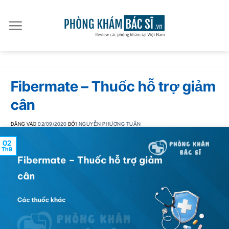
Bỏ
qua
nội
dung
Fibermate – Thuốc hỗ trợ giảm
cân
ĐĂNG VÀO
02/09/2020
BỞI
NGUYỄN PHƯƠNG TUẤN
02
Th9