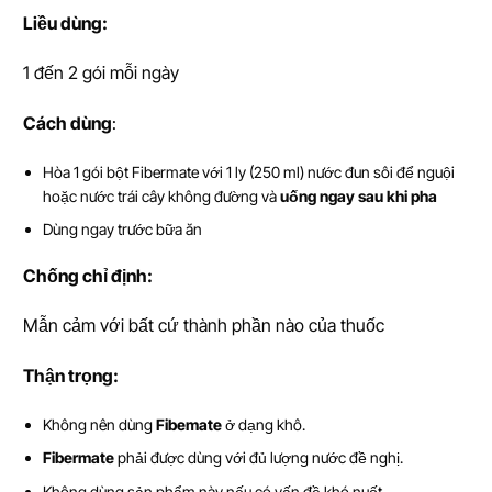
Li
ề
u dùng:
1 đến 2 gói mỗi ngày
Cách dùng
:
Hòa 1 gói bột Fibermate với 1 ly (250 ml) nước đun sôi để nguội
hoặc nước trái cây không đường và
uống ngay sau khi pha
Dùng ngay trước bữa ăn
Ch
ố
ng ch
ỉ
đ
ị
nh:
Mẫn cảm với bất cứ thành phần nào của thuốc
Th
ậ
n tr
ọ
ng:
Không nên dùng
Fibemate
ở dạng khô.
Fibermate
phải được dùng với đủ lượng nước đề nghị.
Không dùng sản phẩm này nếu có vấn đề khó nuốt.