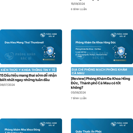
15/09/2024
6 BÌNH LUẬN
ĐỊA CHỈ PHÒNG MẠCH PHÒNG KHÁM
KIẾN THỨC Y KHOA THÔNG TIN Y TẾ
CÀ MAU
15 Dấu hiệu mang thai sớm dễ nhận
[Review] Phòng Khám Đa Khoa Hồng
biết nhất ngay những tuần đầu
Đức, Thành phố Cà Mau có tốt
06/07/2024
không?
05/06/2024
7 BÌNH LUẬN