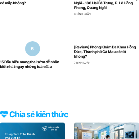
có mập không?
Ngãi – 188 Hai Bà Trưng, P. Lê Hồng
Phong, Quảng Ngãi
6 BÌNH LUẬN
[Review] Phòng Khám Đa Khoa Hồng
Đức, Thành phố Cà Mau có tốt
không?
15 Dấu hiệu mang thai sớm dễ nhận
7 BÌNH LUẬN
biết nhất ngay những tuần đầu
Chia sẻ kiến thức