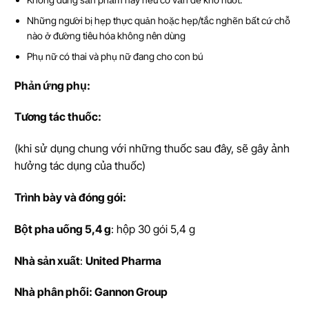
Những người bị hẹp thực quản hoặc hẹp/tắc nghẽn bất cứ chỗ
nào ở đường tiêu hóa không nên dùng
Phụ nữ có thai và phụ nữ đang cho con bú
Ph
ả
n
ứ
ng ph
ụ
:
T
ươ
ng tác thu
ố
c:
(khi sử dụng chung với những thuốc sau đây, sẽ gây ảnh
hưởng tác dụng của thuốc)
Trình bày và đóng gói:
Bột pha uống 5,4 g
: hộp 30 gói 5,4 g
Nhà s
ả
n xu
ấ
t
:
United Pharma
Nhà phân phối: Gannon Group