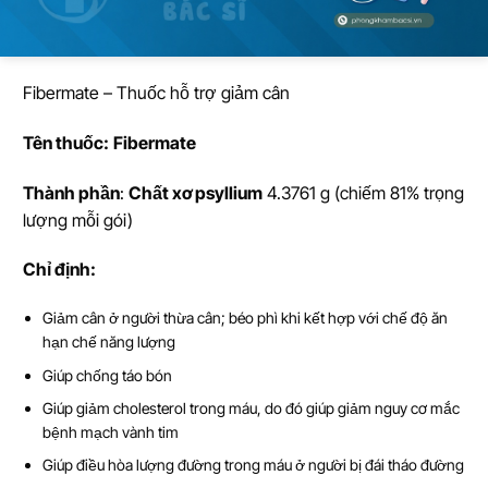
Fibermate – Thuốc hỗ trợ giảm cân
Tên thu
ố
c:
Fibermate
Thành ph
ầ
n
:
Chất xơ psyllium
4.3761 g (chiếm 81% trọng
lượng mỗi gói)
Ch
ỉ
đ
ị
nh:
Giảm cân ở người thừa cân; béo phì khi kết hợp với chế độ ăn
hạn chế năng lượng
Giúp chống táo bón
Giúp giảm cholesterol trong máu, do đó giúp giảm nguy cơ mắc
bệnh mạch vành tim
Giúp điều hòa lượng đường trong máu ở người bị đái tháo đường