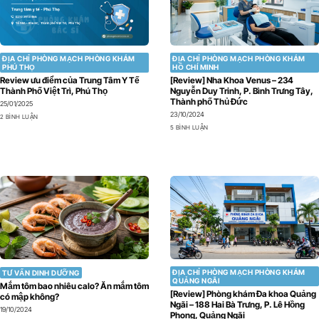
ĐỊA CHỈ PHÒNG MẠCH PHÒNG KHÁM
ĐỊA CHỈ PHÒNG MẠCH PHÒNG KHÁM
PHÚ THỌ
HỒ CHÍ MINH
Review ưu điểm của Trung Tâm Y Tế
[Review] Nha Khoa Venus – 234
Thành Phố Việt Trì, Phú Thọ
Nguyễn Duy Trinh, P. Bình Trưng Tây,
Thành phố Thủ Đức
25/01/2025
23/10/2024
2 BÌNH LUẬN
5 BÌNH LUẬN
ĐỊA CHỈ PHÒNG MẠCH PHÒNG KHÁM
TƯ VẤN DINH DƯỠNG
QUẢNG NGÃI
Mắm tôm bao nhiêu calo? Ăn mắm tôm
[Review] Phòng khám Đa khoa Quảng
có mập không?
Ngãi – 188 Hai Bà Trưng, P. Lê Hồng
19/10/2024
Phong, Quảng Ngãi