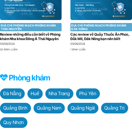
ĐỊA CHỈ PHÒNG MẠCH PHÒNG KHÁM
ĐỊA CHỈ PHÒNG MẠCH PHÒNG KHÁM
THÁI NGUYÊN
ĐẮK NÔNG
Review những điều cần biết về Phòng
Các review về Quầy Thuốc Ân Phúc,
khám Nha khoa Đông Á Thái Nguyên
Đắk Mil, Đăk Nông bạn nên biết
05/06/2024
05/06/2024
30 BÌNH LUẬN
1 BÌNH LUẬN
Phòng khám
Đà Nẵng
Huế
Nha Trang
Phú Yên
Quảng Bình
Quảng Nam
Quảng Ngãi
Quảng Trị
Quy Nhơn