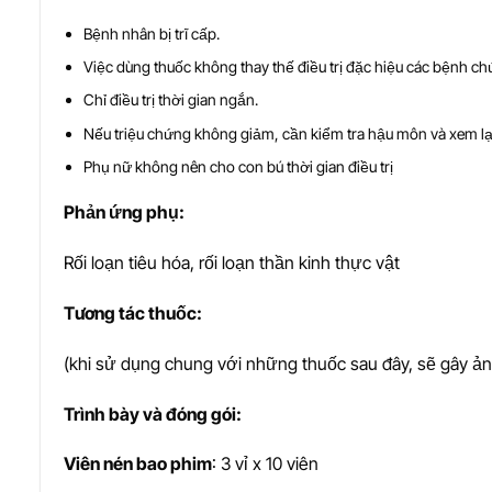
Bệnh nhân bị trĩ cấp.
Việc dùng thuốc không thay thế điều trị đặc hiệu các bệnh c
Chỉ điều trị thời gian ngắn.
Nếu triệu chứng không giảm, cần kiểm tra hậu môn và xem lại
Phụ nữ không nên cho con bú thời gian điều trị
Ph
ả
n
ứ
ng ph
ụ
:
Rối loạn tiêu hóa, rối loạn thần kinh thực vật
T
ươ
ng tác thu
ố
c:
(khi sử dụng chung với những thuốc sau đây, sẽ gây ả
Trình bày và đóng gói:
Viên nén bao phim
: 3 vỉ x 10 viên