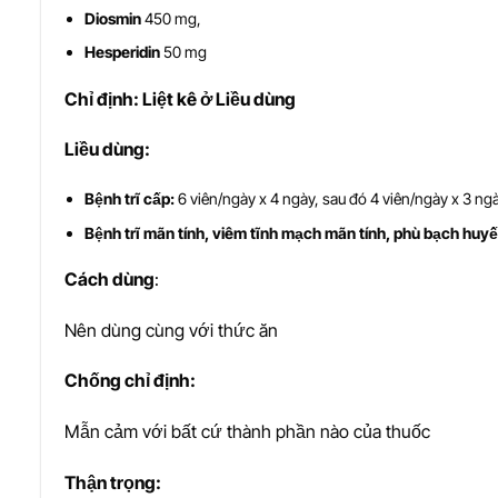
Diosmin
450 mg,
Hesperidin
50 mg
Ch
ỉ
đ
ị
nh: Liệt kê ở Liều dùng
Li
ề
u dùng:
Bệnh trĩ cấp:
6 viên/ngày x 4 ngày, sau đó 4 viên/ngày x 3 ngà
Bệnh trĩ mãn tính, v
iêm tĩnh mạch mãn tính, p
hù bạch huyế
Cách dùng
:
Nên dùng cùng với thức ăn
Ch
ố
ng ch
ỉ
đ
ị
nh:
Mẫn cảm với bất cứ thành phần nào của thuốc
Th
ậ
n tr
ọ
ng: