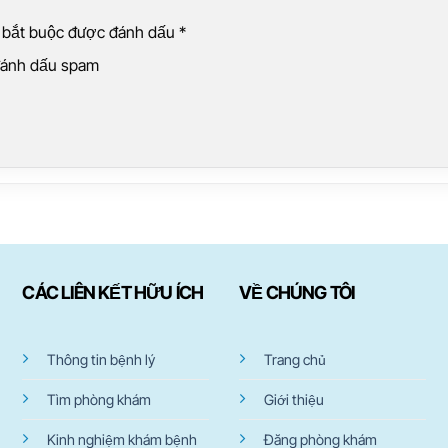
g bắt buộc được đánh dấu
*
 đánh dấu spam
CÁC LIÊN KẾT HỮU ÍCH
VỀ CHÚNG TÔI
Thông tin bệnh lý
Trang chủ
Tìm phòng khám
Giới thiệu
Kinh nghiệm khám bệnh
Đăng phòng khám