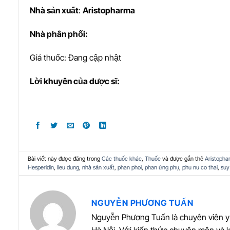
Nhà s
ả
n xu
ấ
t
:
Aristopharma
Nhà phân phối:
Giá thuốc: Đang cập nhật
L
ờ
i khuyên c
ủ
a d
ượ
c sĩ:
Bài viết này được đăng trong
Các thuốc khác
,
Thuốc
và được gắn thẻ
Aristopha
Hesperidin
,
lieu dung
,
nhà sản xuất
,
phan phoi
,
phan ứng phụ
,
phu nu co thai
,
suy
NGUYỄN PHƯƠNG TUẤN
Nguyễn Phương Tuấn là chuyên viên y 