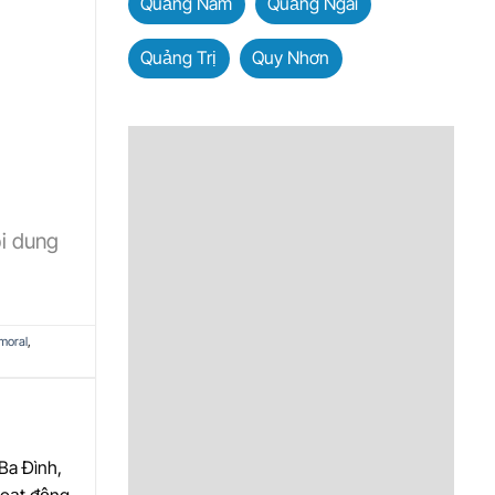
Quảng Nam
Quảng Ngãi
Quảng Trị
Quy Nhơn
ội dung
moral
,
Ba Đình,