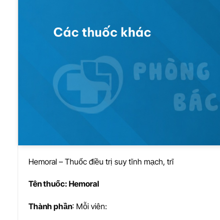
Hemoral – Thuốc điều trị suy tĩnh mạch, trĩ
Tên thu
ố
c: Hemoral
Thành ph
ầ
n
: Mỗi viên: