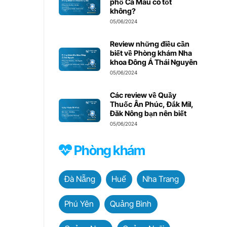
phố Cà Mau có tốt
không?
05/06/2024
Review những điều cần
biết về Phòng khám Nha
khoa Đông Á Thái Nguyên
05/06/2024
Các review về Quầy
Thuốc Ân Phúc, Đắk Mil,
Đăk Nông bạn nên biết
05/06/2024
Phòng khám
Đà Nẵng
Huế
Nha Trang
Phú Yên
Quảng Bình