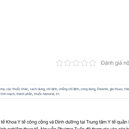
Đánh giá n
rma
,
các thuốc khác
,
cach dung
,
chi dinh
,
chống chỉ định
,
cong dung
,
Diosmin
,
gia thuoc
,
He
 tĩnh mạch
,
thành phần
,
thuốc hemoral
,
trĩ
.
tế Khoa Y tế công cộng và Dinh dưỡng tại Trung tâm Y tế quận 