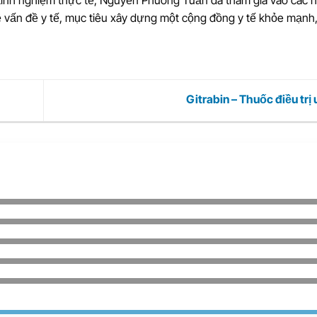
kinh nghiệm thực tế, Nguyễn Phương Tuấn đã tham gia vào các 
ề vấn đề y tế, mục tiêu xây dựng một cộng đồng y tế khỏe mạnh,
Gitrabin – Thuốc điều trị