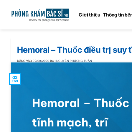
Bỏ
qua
Giới thiệu
Thông tin bện
nội
dung
Hemoral – Thuốc điều trị suy t
ĐĂNG VÀO
02/09/2020
BỞI
NGUYỄN PHƯƠNG TUẤN
02
Th9