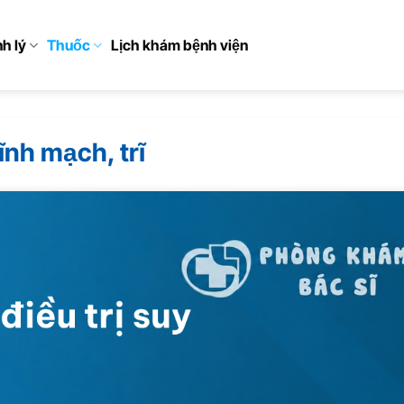
h lý
Thuốc
Lịch khám bệnh viện
ĩnh mạch, trĩ