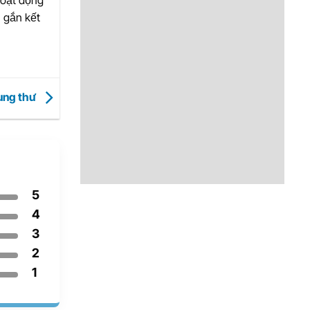
hoạt động
 gắn kết
 ung thư
5
4
3
2
1