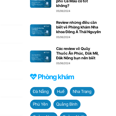
phố Cà Mau có tốt
không?
05/06/2024
Review những điều cần
biết về Phòng khám Nha
khoa Đông Á Thái Nguyên
05/06/2024
Các review về Quầy
Thuốc Ân Phúc, Đắk Mil,
Đăk Nông bạn nên biết
05/06/2024
Phòng khám
Đà Nẵng
Huế
Nha Trang
Phú Yên
Quảng Bình