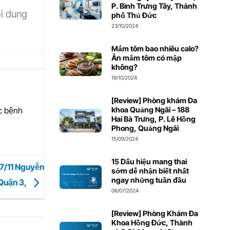
P. Bình Trưng Tây, Thành
ội dung
phố Thủ Đức
23/10/2024
Mắm tôm bao nhiêu calo?
Ăn mắm tôm có mập
không?
19/10/2024
[Review] Phòng khám Đa
khoa Quảng Ngãi – 188
ác bệnh
Hai Bà Trưng, P. Lê Hồng
Phong, Quảng Ngãi
15/09/2024
15 Dấu hiệu mang thai
7/11 Nguyễn
sớm dễ nhận biết nhất
ngay những tuần đầu
Quận 3,
06/07/2024
[Review] Phòng Khám Đa
Khoa Hồng Đức, Thành