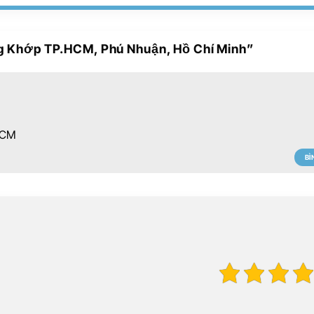
ng Khớp TP.HCM, Phú Nhuận, Hồ Chí Minh
”
HCM
BÌ