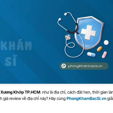
Cơ Xương Khớp TP.HCM
: như là địa chỉ, cách đặt hẹn, thời gian là
nh giá review về địa chỉ này? Hãy cùng
PhongKhamBacSi.vn
giả