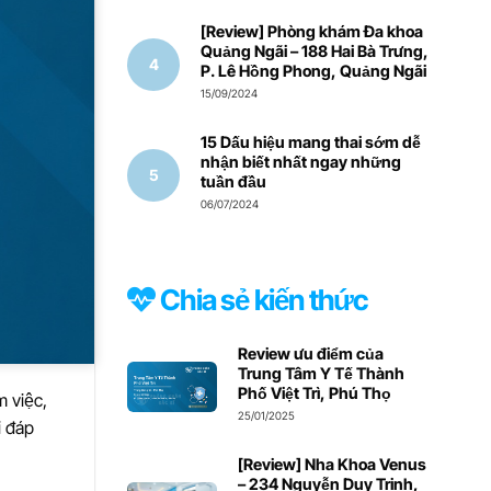
[Review] Phòng khám Đa khoa
Quảng Ngãi – 188 Hai Bà Trưng,
P. Lê Hồng Phong, Quảng Ngãi
15/09/2024
15 Dấu hiệu mang thai sớm dễ
nhận biết nhất ngay những
tuần đầu
06/07/2024
Chia sẻ kiến thức
Review ưu điểm của
Trung Tâm Y Tế Thành
Phố Việt Trì, Phú Thọ
m việc,
25/01/2025
i đáp
[Review] Nha Khoa Venus
– 234 Nguyễn Duy Trinh,