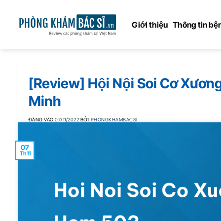
Bỏ
qua
Giới thiệu
Thông tin bện
nội
dung
[Review] Hội Nội Soi Cơ Xươ
Minh
ĐĂNG VÀO
07/11/2022
BỞI
PHONGKHAMBACSI
07
Th11