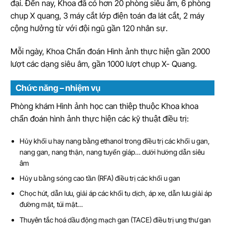
đại. Đến nay, Khoa đã có hơn 20 phòng siêu âm, 6 phòng
chụp X quang, 3 máy cắt lớp điện toán đa lát cắt, 2 máy
cộng hưởng từ với đội ngũ gần 120 nhân sự.
Mỗi ngày, Khoa Chẩn đoán Hình ảnh thực hiện gần 2000
lượt các dạng siêu âm, gần 1000 lượt chụp X- Quang.
Chức năng – nhiệm vụ
Phòng khám Hình ảnh học can thiệp thuộc Khoa khoa
chẩn đoán hình ảnh thực hiện các kỹ thuật điều trị:
Hủy khối u hay nang bằng ethanol trong điều trị các khối u gan,
nang gan, nang thận, nang tuyến giáp… dưới hướng dẫn siêu
âm
Hủy u bằng sóng cao tần (RFA) điều trị các khối u gan
Chọc hút, dẫn lưu, giải áp các khối tụ dịch, áp xe, dẫn lưu giải áp
đường mật, túi mật…
Thuyên tắc hoá dầu động mạch gan (TACE) điều trị ung thư gan