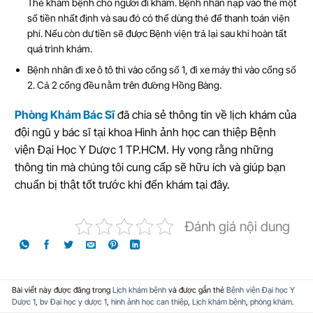
Thẻ khám bệnh cho người đi khám. Bệnh nhân nạp vào thẻ một
số tiền nhất định và sau đó có thể dùng thẻ để thanh toán viện
phí. Nếu còn dư tiền sẽ được Bệnh viện trả lại sau khi hoàn tất
quá trình khám.
Bệnh nhân đi xe ô tô thì vào cổng số 1, đi xe máy thì vào cổng số
2. Cả 2 cổng đều nằm trên đường Hồng Bàng.
Phòng Khám Bác Sĩ
đã chia sẻ thông tin về lịch khám của
đội ngũ y bác sĩ tại khoa Hình ảnh học can thiệp Bệnh
viện Đại Học Y Dược 1 TP.HCM. Hy vọng rằng những
thông tin mà chúng tôi cung cấp sẽ hữu ích và giúp bạn
chuẩn bị thật tốt trước khi đến khám tại đây.
Đánh giá nội dung
Bài viết này được đăng trong
Lịch khám bệnh
và được gắn thẻ
Bệnh viện Đại học Y
Dược 1
,
bv Đại học y dược 1
,
hình ảnh học can thiệp
,
Lịch khám bệnh
,
phòng khám
.