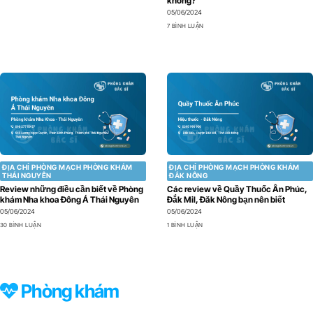
không?
05/06/2024
7 BÌNH LUẬN
ĐỊA CHỈ PHÒNG MẠCH PHÒNG KHÁM
ĐỊA CHỈ PHÒNG MẠCH PHÒNG KHÁM
THÁI NGUYÊN
ĐẮK NÔNG
Review những điều cần biết về Phòng
Các review về Quầy Thuốc Ân Phúc,
khám Nha khoa Đông Á Thái Nguyên
Đắk Mil, Đăk Nông bạn nên biết
05/06/2024
05/06/2024
30 BÌNH LUẬN
1 BÌNH LUẬN
Phòng khám