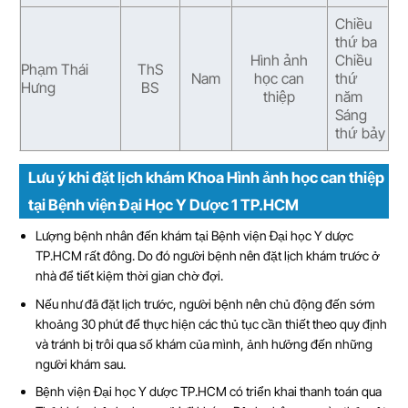
Chiều
thứ ba
Hình ảnh
Chiều
Phạm Thái
ThS
Nam
học can
thứ
Hưng
BS
thiệp
năm
Sáng
thứ bảy
Lưu ý khi đặt lịch khám Khoa Hình ảnh học can thiệp
tại Bệnh viện Đại Học Y Dược 1 TP.HCM
Lượng bệnh nhân đến khám tại Bệnh viện Đại học Y dược
TP.HCM rất đông. Do đó người bệnh nên đặt lịch khám trước ở
nhà để tiết kiệm thời gian chờ đợi.
Nếu như đã đặt lịch trước, người bệnh nên chủ động đến sớm
khoảng 30 phút để thực hiện các thủ tục cần thiết theo quy định
và tránh bị trôi qua số khám của mình, ảnh hưởng đến những
người khám sau.
Bệnh viện Đại học Y dược TP.HCM có triển khai thanh toán qua