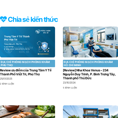
Chia sẻ kiến thức
ĐỊA CHỈ PHÒNG MẠCH PHÒNG KHÁM
ĐỊA CHỈ PHÒNG MẠCH PHÒNG KHÁM
PHÚ THỌ
HỒ CHÍ MINH
Review ưu điểm của Trung Tâm Y Tế
[Review] Nha Khoa Venus – 234
Thành Phố Việt Trì, Phú Thọ
Nguyễn Duy Trinh, P. Bình Trưng Tây,
Thành phố Thủ Đức
25/01/2025
23/10/2024
2 BÌNH LUẬN
5 BÌNH LUẬN