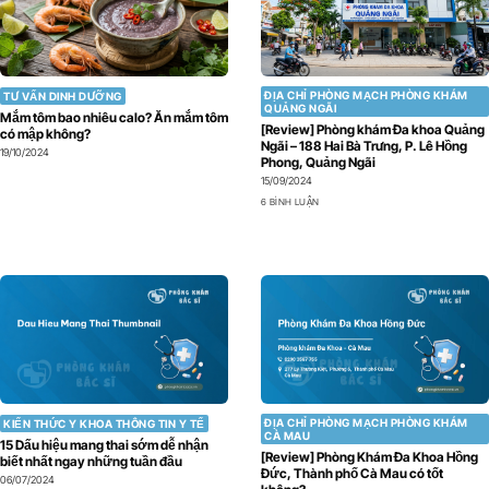
ĐỊA CHỈ PHÒNG MẠCH PHÒNG KHÁM
TƯ VẤN DINH DƯỠNG
QUẢNG NGÃI
Mắm tôm bao nhiêu calo? Ăn mắm tôm
[Review] Phòng khám Đa khoa Quảng
có mập không?
Ngãi – 188 Hai Bà Trưng, P. Lê Hồng
19/10/2024
Phong, Quảng Ngãi
15/09/2024
6 BÌNH LUẬN
ĐỊA CHỈ PHÒNG MẠCH PHÒNG KHÁM
KIẾN THỨC Y KHOA THÔNG TIN Y TẾ
CÀ MAU
15 Dấu hiệu mang thai sớm dễ nhận
[Review] Phòng Khám Đa Khoa Hồng
biết nhất ngay những tuần đầu
Đức, Thành phố Cà Mau có tốt
06/07/2024