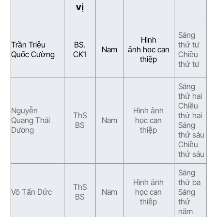
vị
Sáng
Hình
Trần Triệu
BS.
thứ tư
Nam
ảnh học can
Quốc Cường
CK1
Chiều
thiệp
thứ tư
Sáng
thứ hai
Chiều
Nguyễn
Hình ảnh
ThS
thứ hai
Quang Thái
Nam
học can
BS
Sáng
Dương
thiệp
thứ sáu
Chiều
thứ sáu
Sáng
Hình ảnh
thứ ba
ThS
Võ Tấn Đức
Nam
học can
Sáng
BS
thiệp
thứ
năm