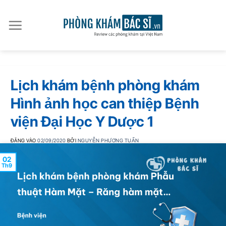
Bỏ
qua
nội
dung
Lịch khám bệnh phòng khám
Hình ảnh học can thiệp Bệnh
viện Đại Học Y Dược 1
ĐĂNG VÀO
02/09/2020
BỞI
NGUYỄN PHƯƠNG TUẤN
02
Th9