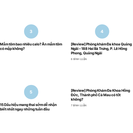
Mắm tôm bao nhiêu calo? Ăn mắm tôm
[Review] Phòng khám Đa khoa Quảng
có mập không?
Ngãi – 188 Hai Bà Trưng, P. Lê Hồng
Phong, Quảng Ngãi
6 BÌNH LUẬN
[Review] Phòng Khám Đa Khoa Hồng
Đức, Thành phố Cà Mau có tốt
không?
15 Dấu hiệu mang thai sớm dễ nhận
7 BÌNH LUẬN
biết nhất ngay những tuần đầu