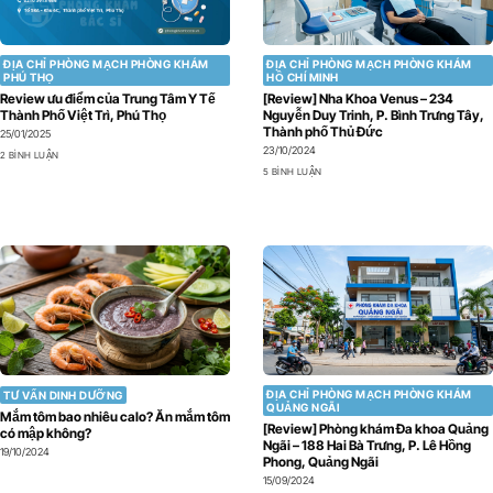
ĐỊA CHỈ PHÒNG MẠCH PHÒNG KHÁM
ĐỊA CHỈ PHÒNG MẠCH PHÒNG KHÁM
PHÚ THỌ
HỒ CHÍ MINH
Review ưu điểm của Trung Tâm Y Tế
[Review] Nha Khoa Venus – 234
Thành Phố Việt Trì, Phú Thọ
Nguyễn Duy Trinh, P. Bình Trưng Tây,
Thành phố Thủ Đức
25/01/2025
23/10/2024
2 BÌNH LUẬN
5 BÌNH LUẬN
ĐỊA CHỈ PHÒNG MẠCH PHÒNG KHÁM
TƯ VẤN DINH DƯỠNG
QUẢNG NGÃI
Mắm tôm bao nhiêu calo? Ăn mắm tôm
[Review] Phòng khám Đa khoa Quảng
có mập không?
Ngãi – 188 Hai Bà Trưng, P. Lê Hồng
19/10/2024
Phong, Quảng Ngãi
15/09/2024