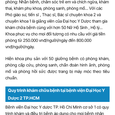
phòng: Nhận bệnh, chăm sóc trẻ em và chích ngừa, khám
thai, khám phụ khoa, phòng sanh, phòng mổ… Với các
Phó giáo sư, tiến sĩ , Thạc sĩ, Bác sĩ chuyên khoa 2 và
chuyên khoa 1 là giảng viên của Đại học Y Dược tham gia
khám chữa bệnh cùng với hơn 50 Nữ Hộ Sinh , Hộ lý…
Khoa phục vụ cho mọi đối tượng có nhu cầu với giá tiền
phòng từ 250.000 vnđ/người/ngày đến 800.000
vnđ/người/ngày.
Hiện khoa phụ sản với 50 giường bệnh có phòng khám,
phòng cấp cứu, phòng sanh, chẩn đoán hình ảnh, phòng
mổ và phòng hồi sức được trang bị máy móc theo tiêu
chuẩn.
Quy trình khám chữa bệnh tại bệnh viện Đại Học Y
Dược 2 TP.HCM
Bệnh viện Đại học Y dược TP. Hồ Chí Minh cơ sở 1 có quy
trình khám và điều trị bệnh áp dụng cho mọi bệnh nhân