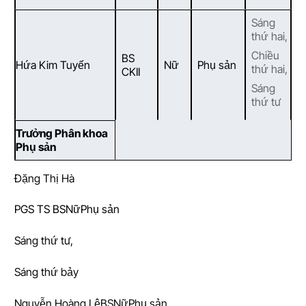
Sáng
thứ hai,
Chiều
BS
Hứa Kim Tuyến
Nữ
Phụ sản
thứ hai,
CKII
Sáng
thứ tư
Trưởng Phân khoa
Phụ sản
Đặng Thị Hà
PGS TS BS
Nữ
Phụ sản
Sáng thứ tư,
Sáng thứ bảy
Nguyễn Hoàng LệBSNữPhụ sản