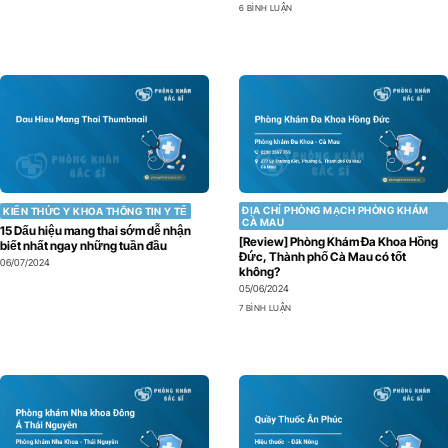
6 BÌNH LUẬN
ĐỊA CHỈ PHÒNG MẠCH PHÒNG KHÁM
KIẾN THỨC Y KHOA THÔNG TIN Y TẾ
CÀ MAU
15 Dấu hiệu mang thai sớm dễ nhận
[Review] Phòng Khám Đa Khoa Hồng
biết nhất ngay những tuần đầu
Đức, Thành phố Cà Mau có tốt
06/07/2024
không?
05/06/2024
7 BÌNH LUẬN