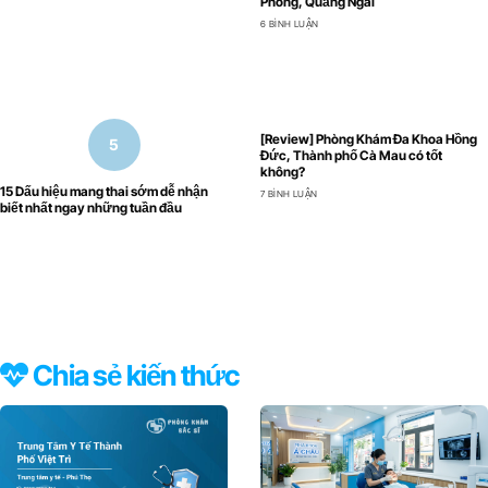
Phong, Quảng Ngãi
6 BÌNH LUẬN
[Review] Phòng Khám Đa Khoa Hồng
Đức, Thành phố Cà Mau có tốt
không?
15 Dấu hiệu mang thai sớm dễ nhận
7 BÌNH LUẬN
biết nhất ngay những tuần đầu
Chia sẻ kiến thức