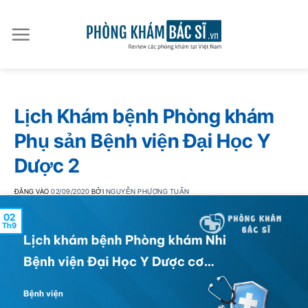
Bỏ
qua
nội
dung
Lịch Khám bệnh Phòng khám
Phụ sản Bệnh viện Đại Học Y
Dược 2
ĐĂNG VÀO
02/09/2020
BỞI
NGUYỄN PHƯƠNG TUẤN
02
Th9