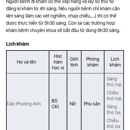
Người bệnh đi khám có thể xếp hàng và lấy số thứ tự
đăng kí khám từ 4h sáng. Nếu người bệnh chỉ khám cận
lâm sàng (làm các xét nghiệm, chụp chiếu,…) thì có thể
được thực hiện từ 5h30 sáng. Còn lại các trường hợp
khám bệnh chuyên khoa sẽ bắt đầu từ đúng 6h30 sáng.
Lịch khám
Học
Giới
Phòng
Lịch
Họ và tên
hàm
tính
khám
khám
học vị
Sáng
thứ hai,
Chiều
thứ hai,
BS
Đào Phương Anh
Nữ
Phụ sản
CKI
Sáng
thứ ba,
Chiều
thứ ba