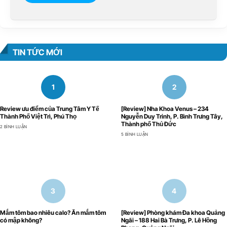
TIN TỨC MỚI
Review ưu điểm của Trung Tâm Y Tế
[Review] Nha Khoa Venus – 234
Thành Phố Việt Trì, Phú Thọ
Nguyễn Duy Trinh, P. Bình Trưng Tây,
Thành phố Thủ Đức
2 BÌNH LUẬN
5 BÌNH LUẬN
Mắm tôm bao nhiêu calo? Ăn mắm tôm
[Review] Phòng khám Đa khoa Quảng
có mập không?
Ngãi – 188 Hai Bà Trưng, P. Lê Hồng