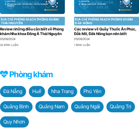
ĐỊA CHỈ PHÒNG MẠCH PHÒNG KHÁM
ĐỊA CHỈ PHÒNG MẠCH PHÒNG KHÁM
THÁI NGUYÊN
ĐẮK NÔNG
Review những điều cần biết về Phòng
Các review về Quầy Thuốc Ân Phúc,
khám Nha khoa Đông Á Thái Nguyên
Đắk Mil, Đăk Nông bạn nên biết
05/06/2024
05/06/2024
30 BÌNH LUẬN
1 BÌNH LUẬN
Phòng khám
Đà Nẵng
Huế
Nha Trang
Phú Yên
Quảng Bình
Quảng Nam
Quảng Ngãi
Quảng Trị
Quy Nhơn