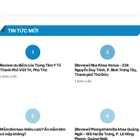
TIN TỨC MỚI
Review ưu điểm của Trung Tâm Y Tế
[Review] Nha Khoa Venus – 234
Thành Phố Việt Trì, Phú Thọ
Nguyễn Duy Trinh, P. Bình Trưng Tây,
Thành phố Thủ Đức
2 BÌNH LUẬN
5 BÌNH LUẬN
Mắm tôm bao nhiêu calo? Ăn mắm tôm
[Review] Phòng khám Đa khoa Quảng
có mập không?
Ngãi – 188 Hai Bà Trưng, P. Lê Hồng
Phong, Quảng Ngãi