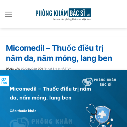
Bỏ
qua
nội
dung
Micomedil – Thuốc điều trị
nấm da, nấm móng, lang ben
ĐĂNG VÀO
07/04/2020
BỞI
PHẠM THỊ NHẬT VY
07
Th4