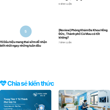
6 BÌNH LUẬN
[Review] Phòng Khám Đa Khoa Hồng
Đức, Thành phố Cà Mau có tốt
không?
15 Dấu hiệu mang thai sớm dễ nhận
7 BÌNH LUẬN
biết nhất ngay những tuần đầu
Chia sẻ kiến thức