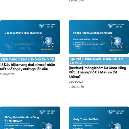
6 BÌNH LUẬN
ĐỊA CHỈ PHÒNG MẠCH PHÒNG KHÁM
KIẾN THỨC Y KHOA THÔNG TIN Y TẾ
CÀ MAU
15 Dấu hiệu mang thai sớm dễ nhận
[Review] Phòng Khám Đa Khoa Hồng
biết nhất ngay những tuần đầu
Đức, Thành phố Cà Mau có tốt
06/07/2024
không?
05/06/2024
7 BÌNH LUẬN