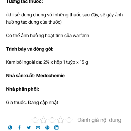
T
ươ
ng tác thu
ố
c:
(khi sử dụng chung với những thuốc sau đây, sẽ gây ảnh
hưởng tác dụng của thuốc)
Có thể ảnh hưởng hoạt tính của warfarin
Trình bày và đóng gói:
Kem bôi ngoài da: 2% x hộp 1 tuýp x 15 g
Nhà s
ả
n xu
ấ
t
:
Medochemie
Nhà phân phối:
Giá thuốc: Đang cập nhật
Đánh giá nội dung