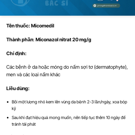
Tên thu
ố
c: Micomedil
Thành ph
ầ
n
:
Miconazol nitrat 20 mg/g
Ch
ỉ
đ
ị
nh:
Các bệnh ở da hoặc móng do nấm sợi tơ (dermatophyte),
men và các loại nấm khác
Li
ề
u dùng:
Bôi một lượng nhỏ kem lên vùng da bệnh 2-3 lần/ngày, xoa bóp
kỹ
Sau khi đạt hiệu quả mong muốn, nên tiếp tục thêm 10 ngày để
tránh tái phát