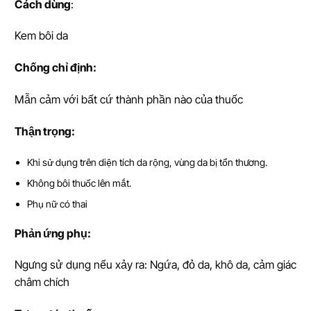
Cách dùng
:
Kem bôi da
Ch
ố
ng ch
ỉ
đ
ị
nh:
Mẫn cảm với bất cứ thành phần nào của thuốc
Th
ậ
n tr
ọ
ng:
Khi sử dụng trên diện tích da rộng, vùng da bị tổn thương.
Không bôi thuốc lên mắt.
Phụ nữ có thai
Ph
ả
n
ứ
ng ph
ụ
:
Ngưng sử dụng nếu xảy ra: Ngứa, đỏ da, khô da, cảm giác
châm chích