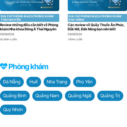
ĐỊA CHỈ PHÒNG MẠCH PHÒNG KHÁM
ĐỊA CHỈ PHÒNG MẠCH PHÒNG KHÁM
THÁI NGUYÊN
ĐẮK NÔNG
Review những điều cần biết về Phòng
Các review về Quầy Thuốc Ân Phúc,
khám Nha khoa Đông Á Thái Nguyên
Đắk Mil, Đăk Nông bạn nên biết
05/06/2024
05/06/2024
30 BÌNH LUẬN
1 BÌNH LUẬN
Phòng khám
Đà Nẵng
Huế
Nha Trang
Phú Yên
Quảng Bình
Quảng Nam
Quảng Ngãi
Quảng Trị
Quy Nhơn