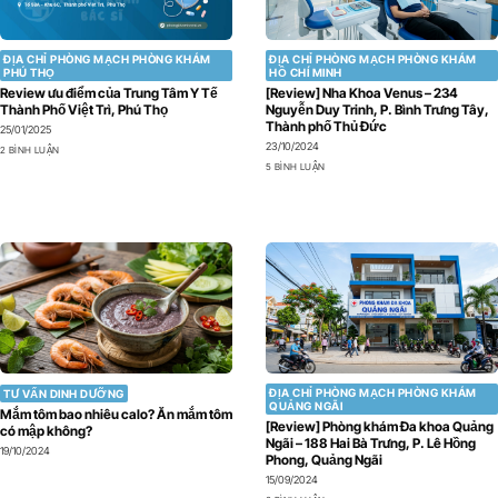
ĐỊA CHỈ PHÒNG MẠCH PHÒNG KHÁM
ĐỊA CHỈ PHÒNG MẠCH PHÒNG KHÁM
PHÚ THỌ
HỒ CHÍ MINH
Review ưu điểm của Trung Tâm Y Tế
[Review] Nha Khoa Venus – 234
Thành Phố Việt Trì, Phú Thọ
Nguyễn Duy Trinh, P. Bình Trưng Tây,
Thành phố Thủ Đức
25/01/2025
23/10/2024
2 BÌNH LUẬN
5 BÌNH LUẬN
ĐỊA CHỈ PHÒNG MẠCH PHÒNG KHÁM
TƯ VẤN DINH DƯỠNG
QUẢNG NGÃI
Mắm tôm bao nhiêu calo? Ăn mắm tôm
[Review] Phòng khám Đa khoa Quảng
có mập không?
Ngãi – 188 Hai Bà Trưng, P. Lê Hồng
19/10/2024
Phong, Quảng Ngãi
15/09/2024