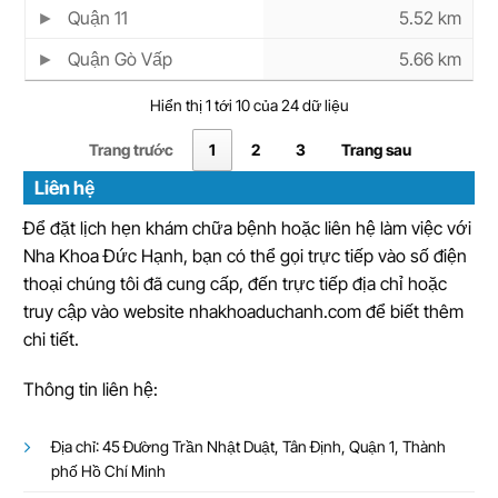
Quận 11
5.52 km
Quận Gò Vấp
5.66 km
Hiển thị 1 tới 10 của 24 dữ liệu
Trang trước
1
2
3
Trang sau
Liên hệ
Để đặt lịch hẹn khám chữa bệnh hoặc liên hệ làm việc với
Nha Khoa Đức Hạnh, bạn có thể gọi trực tiếp vào số điện
thoại chúng tôi đã cung cấp, đến trực tiếp địa chỉ hoặc
truy cập vào website nhakhoaduchanh.com để biết thêm
chi tiết.
Thông tin liên hệ:
Địa chỉ: 45 Đường Trần Nhật Duật, Tân Định, Quận 1, Thành
phố Hồ Chí Minh