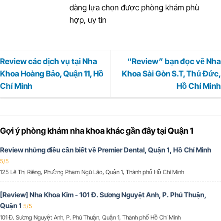
dàng lựa chọn được phòng khám phù
hợp, uy tín
Review các dịch vụ tại Nha
“Review” bạn đọc về Nha
Khoa Hoàng Bảo, Quận 11, Hồ
Khoa Sài Gòn S.T, Thủ Đức,
Chí Minh
Hồ Chí Minh
Gợi ý phòng khám nha khoa khác gần đây tại Quận 1
Review những điều cần biết về Premier Dental, Quận 1, Hồ Chí Minh
5/5
125 Lê Thị Riêng, Phường Phạm Ngũ Lão, Quận 1, Thành phố Hồ Chí Minh
[Review] Nha Khoa Kim - 101 Đ. Sương Nguyệt Anh, P. Phú Thuận,
Quận 1
5/5
101 Đ. Sương Nguyệt Anh, P. Phú Thuận, Quận 1, Thành phố Hồ Chí Minh