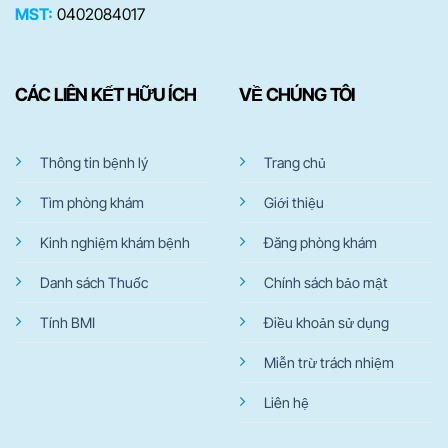
MST:
0402084017
CÁC LIÊN KẾT HỮU ÍCH
VỀ CHÚNG TÔI
Thông tin bệnh lý
Trang chủ
Tìm phòng khám
Giới thiệu
Kinh nghiệm khám bệnh
Đăng phòng khám
Danh sách Thuốc
Chính sách bảo mật
Tính BMI
Điều khoản sử dụng
Miễn trừ trách nhiệm
Liên hệ