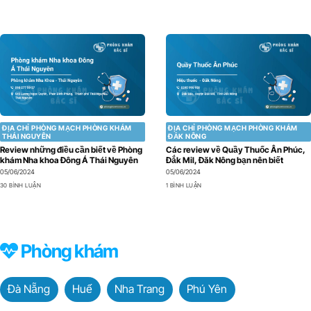
ĐỊA CHỈ PHÒNG MẠCH PHÒNG KHÁM
ĐỊA CHỈ PHÒNG MẠCH PHÒNG KHÁM
THÁI NGUYÊN
ĐẮK NÔNG
Review những điều cần biết về Phòng
Các review về Quầy Thuốc Ân Phúc,
khám Nha khoa Đông Á Thái Nguyên
Đắk Mil, Đăk Nông bạn nên biết
05/06/2024
05/06/2024
30 BÌNH LUẬN
1 BÌNH LUẬN
Phòng khám
Đà Nẵng
Huế
Nha Trang
Phú Yên