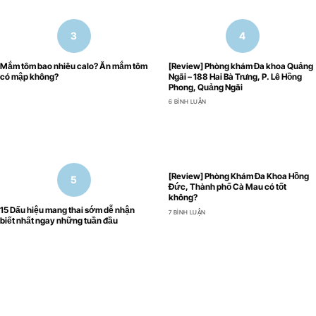
Mắm tôm bao nhiêu calo? Ăn mắm tôm
[Review] Phòng khám Đa khoa Quảng
có mập không?
Ngãi – 188 Hai Bà Trưng, P. Lê Hồng
Phong, Quảng Ngãi
6 BÌNH LUẬN
[Review] Phòng Khám Đa Khoa Hồng
Đức, Thành phố Cà Mau có tốt
không?
15 Dấu hiệu mang thai sớm dễ nhận
7 BÌNH LUẬN
biết nhất ngay những tuần đầu