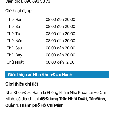
Điện thoại:
090 693 53 73
Giờ hoạt động:
Thứ Hai
08:00 đến 20:00
Thứ Ba
08:00 đến 20:00
Thứ Tư
08:00 đến 20:00
Thứ Năm
08:00 đến 20:00
Thứ Sáu
08:00 đến 20:00
Thứ Bảy
08:00 đến 20:00
Chủ Nhật
08:00 đến 12:00
Giới thiệu về Nha Khoa Đức Hạnh
Giới thiệu chi tiết
Nha Khoa Đức Hạnh
là
Phòng khám Nha Khoa tại Hồ Chí
Minh
, có địa chỉ tại
45 Đường Trần Nhật Duật, Tân Định,
Quận 1, Thành phố Hồ Chí Minh
.