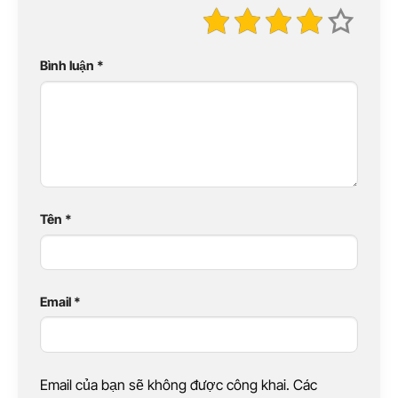
Bình luận
*
Tên
*
Email
*
Email của bạn sẽ không được công khai. Các