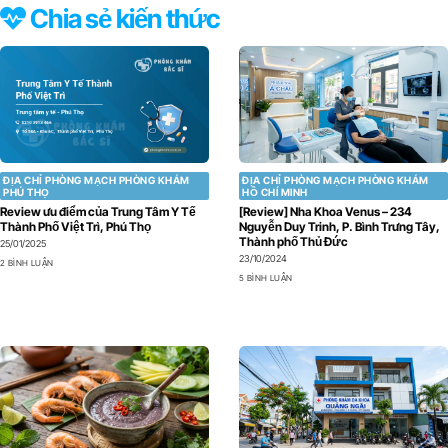
Chia sẻ kiến thức
ĐỊA CHỈ PHÒNG MẠCH PHÒNG KHÁM
ĐỊA CHỈ PHÒNG MẠCH PHÒNG KHÁM
PHÚ THỌ
HỒ CHÍ MINH
Review ưu điểm của Trung Tâm Y Tế
[Review] Nha Khoa Venus – 234
Thành Phố Việt Trì, Phú Thọ
Nguyễn Duy Trinh, P. Bình Trưng Tây,
Thành phố Thủ Đức
25/01/2025
23/10/2024
2 BÌNH LUẬN
5 BÌNH LUẬN