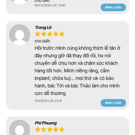
cho biết:
10/03/2022 LÚC 21:40
BÌNH LUẬN
Trang Lê
cho biết:
Hồi trước mình cũng không thích lễ tân ở
đây nhưng giờ đã thay đổi rồi, họ nói
chuyện dễ chịu hơn và chăm sóc khách
hàng tốt hơn. Mình niềng răng, cắm
implant, chữa tuỷ… mọi thứ ok có bảo
hành, bác Tới và bác Thảo làm cho mình
cực dễ thương
11/11/2021 LÚC 22:13
BÌNH LUẬN
Phi Phuong