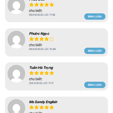
cho biết:
08/04/2022 LÚC 17:56
BÌNH LUẬN
Phước Ngọc
cho biết:
08/04/2022 LÚC 10:48
BÌNH LUẬN
Tuân Hà Trọng
cho biết:
21/03/2022 LÚC 17:17
BÌNH LUẬN
Ms Sandy English