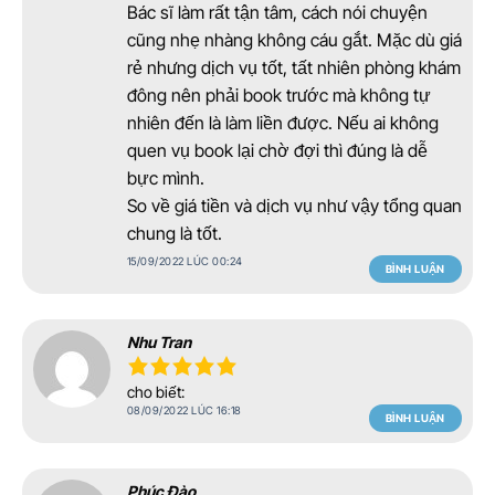
Bác sĩ làm rất tận tâm, cách nói chuyện
cũng nhẹ nhàng không cáu gắt. Mặc dù giá
rẻ nhưng dịch vụ tốt, tất nhiên phòng khám
đông nên phải book trước mà không tự
nhiên đến là làm liền được. Nếu ai không
quen vụ book lại chờ đợi thì đúng là dễ
bực mình.
So về giá tiền và dịch vụ như vậy tổng quan
chung là tốt.
15/09/2022 LÚC 00:24
BÌNH LUẬN
Nhu Tran
cho biết:
08/09/2022 LÚC 16:18
BÌNH LUẬN
Phúc Đào