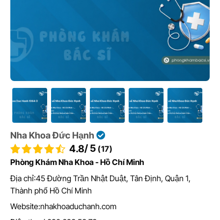
Nha Khoa Đức Hạnh
/ 5
4.8
(17)
Phòng Khám Nha Khoa - Hồ Chí Minh
Địa chỉ:
45 Đường Trần Nhật Duật, Tân Định, Quận 1,
Thành phố Hồ Chí Minh
Website:
nhakhoaduchanh.com