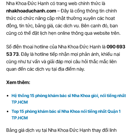
Nha Khoa Đức Hạnh có trang web chính thức là
nhakhoaduchanh.com
– Đây là cổng thông tin chính
thức có chức năng cập nhật thường xuyên các hoạt
động, tin tức, bảng giá, các dịch vụ. Bên cạnh đó, bạn
cũng có thể đặt lịch hẹn online thông qua website trên.
Số điện thoại hotline của Nha Khoa Đức Hạnh là
090 693
53 73
. Đây là hotline tiếp nhận mọi phản ánh, khiếu nại
cũng như tư vấn và giải đáp mọi câu hỏi thắc mắc liên
quan đến các dịch vụ tại địa điểm này.
Xem thêm:
Hệ thống 15 phòng khám bác sĩ Nha Khoa giỏi, nổi tiếng nhất
TP.HCM
Top 15 phòng khám bác sĩ Nha Khoa nổi tiếng nhất Quận 1
TP.HCM
Bảng giá dịch vụ tại Nha Khoa Đức Hạnh thay đổi linh