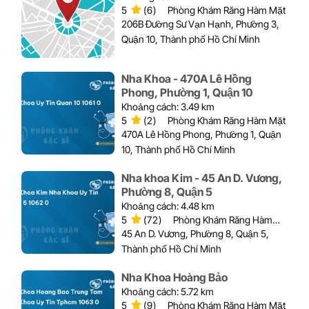
5
(6)
Phòng Khám Răng Hàm Mặt
206B Đường Sư Vạn Hạnh, Phường 3,
Quận 10, Thành phố Hồ Chí Minh
Nha Khoa - 470A Lê Hồng
Phong, Phường 1, Quận 10
Khoảng cách: 3.49 km
5
(2)
Phòng Khám Răng Hàm Mặt
470A Lê Hồng Phong, Phường 1, Quận
10, Thành phố Hồ Chí Minh
Nha khoa Kim - 45 An D. Vương,
Phường 8, Quận 5
Khoảng cách: 4.48 km
5
(72)
Phòng Khám Răng Hàm
Mặt
45 An D. Vương, Phường 8, Quận 5,
Thành phố Hồ Chí Minh
Nha Khoa Hoàng Bảo
Khoảng cách: 5.72 km
5
(9)
Phòng Khám Răng Hàm Mặt