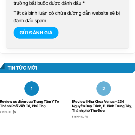
trường bắt buộc được đánh dấu
*
Tất cả bình luận có chứa đường dẫn website sẽ bị
đánh dấu spam
TIN TỨC MỚI
Review ưu điểm của Trung Tâm Y Tế
[Review] Nha Khoa Venus – 234
Thành Phố Việt Trì, Phú Thọ
Nguyễn Duy Trinh, P. Bình Trưng Tây,
Thành phố Thủ Đức
2 BÌNH LUẬN
5 BÌNH LUẬN