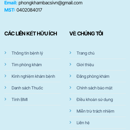
Email:
phongkhambacsivn@gmail.com
MST:
0402084017
CÁC LIÊN KẾT HỮU ÍCH
VỀ CHÚNG TÔI
Thông tin bệnh lý
Trang chủ
Tìm phòng khám
Giới thiệu
Kinh nghiệm khám bệnh
Đăng phòng khám
Danh sách Thuốc
Chính sách bảo mật
Tính BMI
Điều khoản sử dụng
Miễn trừ trách nhiệm
Liên hệ