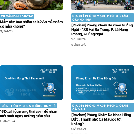
ĐỊA CHỈ PHÒNG MẠCH PHÒNG KHÁM
TƯ VẤN DINH DƯỠNG
QUẢNG NGÃI
Mắm tôm bao nhiêu calo? Ăn mắm tôm
[Review] Phòng khám Đa khoa Quảng
có mập không?
Ngãi – 188 Hai Bà Trưng, P. Lê Hồng
19/10/2024
Phong, Quảng Ngãi
15/09/2024
6 BÌNH LUẬN
ĐỊA CHỈ PHÒNG MẠCH PHÒNG KHÁM
KIẾN THỨC Y KHOA THÔNG TIN Y TẾ
CÀ MAU
15 Dấu hiệu mang thai sớm dễ nhận
[Review] Phòng Khám Đa Khoa Hồng
biết nhất ngay những tuần đầu
Đức, Thành phố Cà Mau có tốt
06/07/2024
không?
05/06/2024