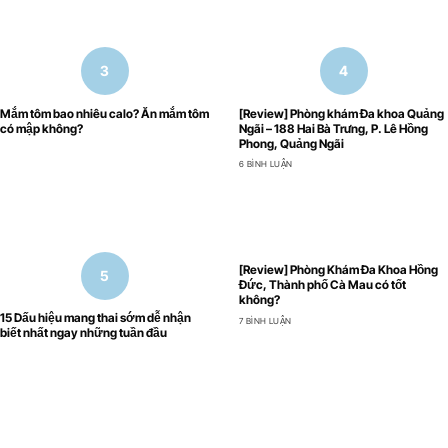
Mắm tôm bao nhiêu calo? Ăn mắm tôm
[Review] Phòng khám Đa khoa Quảng
có mập không?
Ngãi – 188 Hai Bà Trưng, P. Lê Hồng
Phong, Quảng Ngãi
6 BÌNH LUẬN
[Review] Phòng Khám Đa Khoa Hồng
Đức, Thành phố Cà Mau có tốt
không?
15 Dấu hiệu mang thai sớm dễ nhận
7 BÌNH LUẬN
biết nhất ngay những tuần đầu