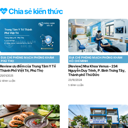
Chia sẻ kiến thức
ĐỊA CHỈ PHÒNG MẠCH PHÒNG KHÁM
ĐỊA CHỈ PHÒNG MẠCH PHÒNG KHÁM
PHÚ THỌ
HỒ CHÍ MINH
Review ưu điểm của Trung Tâm Y Tế
[Review] Nha Khoa Venus – 234
Thành Phố Việt Trì, Phú Thọ
Nguyễn Duy Trinh, P. Bình Trưng Tây,
Thành phố Thủ Đức
25/01/2025
23/10/2024
2 BÌNH LUẬN
5 BÌNH LUẬN