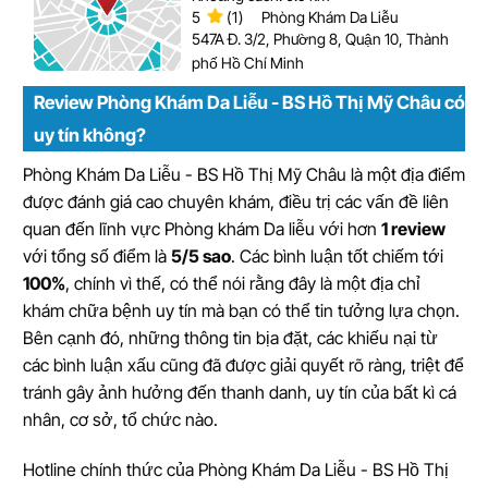
5
(1)
Phòng Khám Da Liễu
547A Đ. 3/2, Phường 8, Quận 10, Thành
phố Hồ Chí Minh
Review Phòng Khám Da Liễu - BS Hồ Thị Mỹ Châu có
uy tín không?
Phòng Khám Da Liễu - BS Hồ Thị Mỹ Châu là một địa điểm
được đánh giá cao chuyên khám, điều trị các vấn đề liên
quan đến lĩnh vực Phòng khám Da liễu với hơn
1 review
với tổng số điểm là
5/5 sao
. Các bình luận tốt chiếm tới
100%
, chính vì thế, có thể nói rằng đây là một địa chỉ
khám chữa bệnh uy tín mà bạn có thể tin tưởng lựa chọn.
Bên cạnh đó, những thông tin bịa đặt, các khiếu nại từ
các bình luận xấu cũng đã được giải quyết rõ ràng, triệt để
tránh gây ảnh hưởng đến thanh danh, uy tín của bất kì cá
nhân, cơ sở, tổ chức nào.
Hotline chính thức của Phòng Khám Da Liễu - BS Hồ Thị