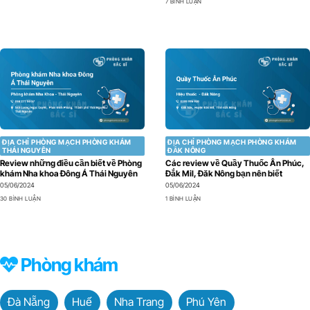
7 BÌNH LUẬN
ĐỊA CHỈ PHÒNG MẠCH PHÒNG KHÁM
ĐỊA CHỈ PHÒNG MẠCH PHÒNG KHÁM
THÁI NGUYÊN
ĐẮK NÔNG
Review những điều cần biết về Phòng
Các review về Quầy Thuốc Ân Phúc,
khám Nha khoa Đông Á Thái Nguyên
Đắk Mil, Đăk Nông bạn nên biết
05/06/2024
05/06/2024
30 BÌNH LUẬN
1 BÌNH LUẬN
Phòng khám
Đà Nẵng
Huế
Nha Trang
Phú Yên