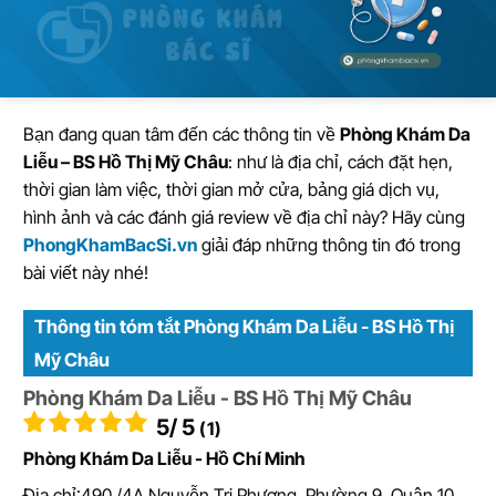
Bạn đang quan tâm đến các thông tin về
Phòng Khám Da
Liễu – BS Hồ Thị Mỹ Châu
: như là địa chỉ, cách đặt hẹn,
thời gian làm việc, thời gian mở cửa, bảng giá dịch vụ,
hình ảnh và các đánh giá review về địa chỉ này? Hãy cùng
PhongKhamBacSi.vn
giải đáp những thông tin đó trong
bài viết này nhé!
Thông tin tóm tắt Phòng Khám Da Liễu - BS Hồ Thị
Mỹ Châu
Phòng Khám Da Liễu - BS Hồ Thị Mỹ Châu
5
/ 5
(1)
Phòng Khám Da Liễu - Hồ Chí Minh
Địa chỉ:
490 /4A Nguyễn Tri Phương, Phường 9, Quận 10,