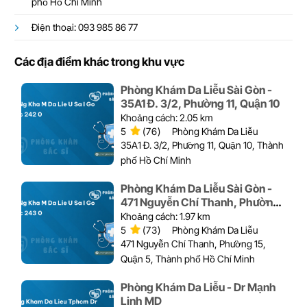
phố Hồ Chí Minh
Điện thoại: 093 985 86 77
Các địa điểm khác trong khu vực
Phòng Khám Da Liễu Sài Gòn -
35A1 Đ. 3/2, Phường 11, Quận 10
Khoảng cách: 2.05 km
5
(76)
Phòng Khám Da Liễu
35A1 Đ. 3/2, Phường 11, Quận 10, Thành
phố Hồ Chí Minh
Phòng Khám Da Liễu Sài Gòn -
471 Nguyễn Chí Thanh, Phường
15, Quận 5
Khoảng cách: 1.97 km
5
(73)
Phòng Khám Da Liễu
471 Nguyễn Chí Thanh, Phường 15,
Quận 5, Thành phố Hồ Chí Minh
Phòng Khám Da Liễu - Dr Mạnh
Linh MD