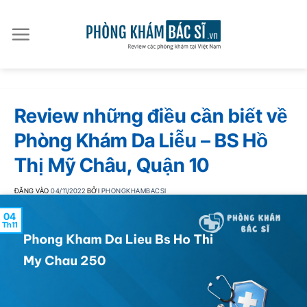
Bỏ
qua
nội
dung
Review những điều cần biết về
Phòng Khám Da Liễu – BS Hồ
Thị Mỹ Châu, Quận 10
ĐĂNG VÀO
04/11/2022
BỞI
PHONGKHAMBACSI
04
Th11