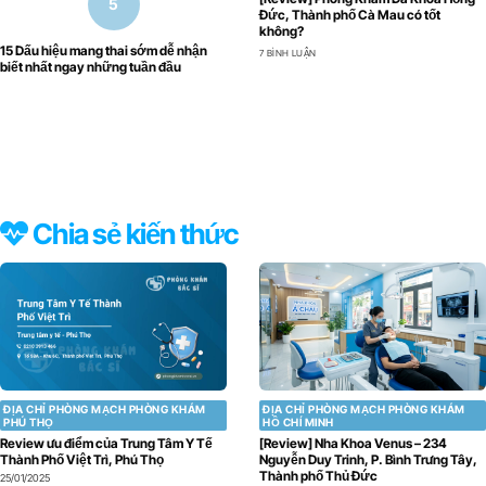
Đức, Thành phố Cà Mau có tốt
không?
15 Dấu hiệu mang thai sớm dễ nhận
7 BÌNH LUẬN
biết nhất ngay những tuần đầu
Chia sẻ kiến thức
ĐỊA CHỈ PHÒNG MẠCH PHÒNG KHÁM
ĐỊA CHỈ PHÒNG MẠCH PHÒNG KHÁM
PHÚ THỌ
HỒ CHÍ MINH
Review ưu điểm của Trung Tâm Y Tế
[Review] Nha Khoa Venus – 234
Thành Phố Việt Trì, Phú Thọ
Nguyễn Duy Trinh, P. Bình Trưng Tây,
Thành phố Thủ Đức
25/01/2025