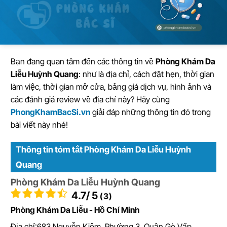
Bạn đang quan tâm đến các thông tin về
Phòng Khám Da
Liễu Huỳnh Quang
: như là địa chỉ, cách đặt hẹn, thời gian
làm việc, thời gian mở cửa, bảng giá dịch vụ, hình ảnh và
các đánh giá review về địa chỉ này? Hãy cùng
PhongKhamBacSi.vn
giải đáp những thông tin đó trong
bài viết này nhé!
Thông tin tóm tắt Phòng Khám Da Liễu Huỳnh
Quang
Phòng Khám Da Liễu Huỳnh Quang
4.7
/ 5
(3)
Phòng Khám Da Liễu - Hồ Chí Minh
Địa chỉ:
683 Nguyễn Kiệm, Phường 3, Quận Gò Vấp,