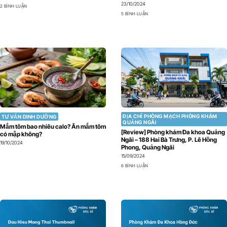
23/10/2024
2 BÌNH LUẬN
5 BÌNH LUẬN
ĐỊA CHỈ PHÒNG MẠCH PHÒNG KHÁM
TƯ VẤN DINH DƯỠNG
QUẢNG NGÃI
Mắm tôm bao nhiêu calo? Ăn mắm tôm
[Review] Phòng khám Đa khoa Quảng
có mập không?
Ngãi – 188 Hai Bà Trưng, P. Lê Hồng
19/10/2024
Phong, Quảng Ngãi
15/09/2024
6 BÌNH LUẬN