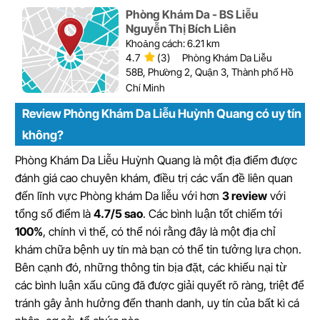
Phòng Khám Da - BS Liễu
Nguyễn Thị Bích Liên
Khoảng cách: 6.21 km
4.7
(3)
Phòng Khám Da Liễu
58B, Phường 2, Quận 3, Thành phố Hồ
Chí Minh
Review Phòng Khám Da Liễu Huỳnh Quang có uy tín
không?
Phòng Khám Da Liễu Huỳnh Quang là một địa điểm được
đánh giá cao chuyên khám, điều trị các vấn đề liên quan
đến lĩnh vực Phòng khám Da liễu với hơn
3 review
với
tổng số điểm là
4.7/5 sao
. Các bình luận tốt chiếm tới
100%
, chính vì thế, có thể nói rằng đây là một địa chỉ
khám chữa bệnh uy tín mà bạn có thể tin tưởng lựa chọn.
Bên cạnh đó, những thông tin bịa đặt, các khiếu nại từ
các bình luận xấu cũng đã được giải quyết rõ ràng, triệt để
tránh gây ảnh hưởng đến thanh danh, uy tín của bất kì cá