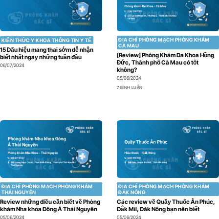
ĐỊA CHỈ PHÒNG MẠCH PHÒNG KHÁM
KIẾN THỨC Y KHOA THÔNG TIN Y TẾ
CÀ MAU
15 Dấu hiệu mang thai sớm dễ nhận
[Review] Phòng Khám Đa Khoa Hồng
biết nhất ngay những tuần đầu
Đức, Thành phố Cà Mau có tốt
06/07/2024
không?
05/06/2024
7 BÌNH LUẬN
ĐỊA CHỈ PHÒNG MẠCH PHÒNG KHÁM
ĐỊA CHỈ PHÒNG MẠCH PHÒNG KHÁM
THÁI NGUYÊN
ĐẮK NÔNG
Review những điều cần biết về Phòng
Các review về Quầy Thuốc Ân Phúc,
khám Nha khoa Đông Á Thái Nguyên
Đắk Mil, Đăk Nông bạn nên biết
05/06/2024
05/06/2024