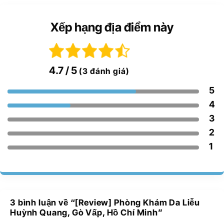
Xếp hạng địa điểm này
4.7
/ 5
(3 đánh giá)
5
4
3
2
1
3 bình luận về “
[Review] Phòng Khám Da Liễu
Huỳnh Quang, Gò Vấp, Hồ Chí Minh
”