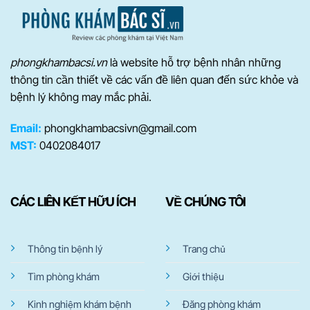
phongkhambacsi.vn
là website hỗ trợ bệnh nhân những
thông tin cần thiết về các vấn đề liên quan đến sức khỏe và
bệnh lý không may mắc phải.
Email:
phongkhambacsivn@gmail.com
MST:
0402084017
CÁC LIÊN KẾT HỮU ÍCH
VỀ CHÚNG TÔI
Thông tin bệnh lý
Trang chủ
Tìm phòng khám
Giới thiệu
Kinh nghiệm khám bệnh
Đăng phòng khám