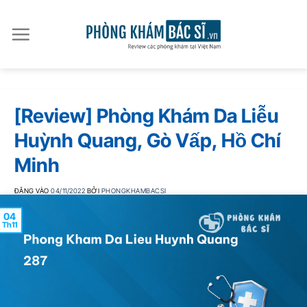
Bỏ
qua
nội
dung
[Review] Phòng Khám Da Liễu
Huỳnh Quang, Gò Vấp, Hồ Chí
Minh
ĐĂNG VÀO
04/11/2022
BỞI
PHONGKHAMBACSI
04
Th11