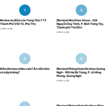
Review ưu điểm của Trung Tâm Y Tế
[Review] Nha Khoa Venus – 234
Thành Phố Việt Trì, Phú Thọ
Nguyễn Duy Trinh, P. Bình Trưng Tây,
Thành phố Thủ Đức
2 BÌNH LUẬN
5 BÌNH LUẬN
Mắm tôm bao nhiêu calo? Ăn mắm tôm
[Review] Phòng khám Đa khoa Quảng
có mập không?
Ngãi – 188 Hai Bà Trưng, P. Lê Hồng
Phong, Quảng Ngãi
6 BÌNH LUẬN
[Review] Phòng Khám Đa Khoa Hồng