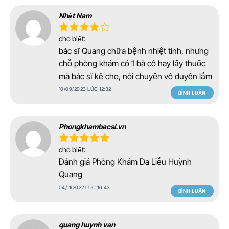
Nhật Nam
cho biết:
bác sĩ Quang chữa bệnh nhiệt tình, nhưng
chỗ phòng khám có 1 bà cô hay lấy thuốc
mà bác sĩ kê cho, nói chuyện vô duyên lắm
10/09/2023 LÚC 12:32
BÌNH LUẬN
Phongkhambacsi.vn
cho biết:
Đánh giá Phòng Khám Da Liễu Huỳnh
Quang
04/11/2022 LÚC 16:43
BÌNH LUẬN
quang huynh van