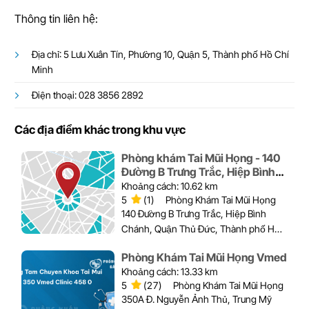
Thông tin liên hệ:
Địa chỉ: 5 Lưu Xuân Tín, Phường 10, Quận 5, Thành phố Hồ Chí
Minh
Điện thoại: 028 3856 2892
Các địa điểm khác trong khu vực
Phòng khám Tai Mũi Họng - 140
Đường B Trưng Trắc, Hiệp Bình
Chánh, Quận Thủ Đức
Khoảng cách: 10.62 km
5
(1)
Phòng Khám Tai Mũi Họng
140 Đường B Trưng Trắc, Hiệp Bình
Chánh, Quận Thủ Đức, Thành phố Hồ
Chí Minh
Phòng Khám Tai Mũi Họng Vmed
Khoảng cách: 13.33 km
5
(27)
Phòng Khám Tai Mũi Họng
350A Đ. Nguyễn Ảnh Thủ, Trung Mỹ