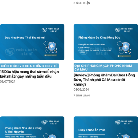
6 BÌNH LUẬN
ĐỊA CHỈ PHÒNG MẠCH PHÒNG KHÁM
KIẾN THỨC Y KHOA THÔNG TIN Y TẾ
CÀ MAU
15 Dấu hiệu mang thai sớm dễ nhận
[Review] Phòng Khám Đa Khoa Hồng
biết nhất ngay những tuần đầu
Đức, Thành phố Cà Mau có tốt
06/07/2024
không?
05/06/2024
7 BÌNH LUẬN