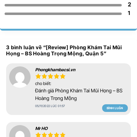
2
1
3 bình luận về “
[Review] Phòng Khám Tai Mũi
Họng – BS Hoàng Trọng Mộng, Quận 5
”
Phongkhambacsi.vn
cho biết:
Đánh giá Phòng Khám Tai Mũi Họng – BS
Hoàng Trọng Mộng
05/11/2022 LÚC 01:57
BÌNH LUẬN
Mr HO