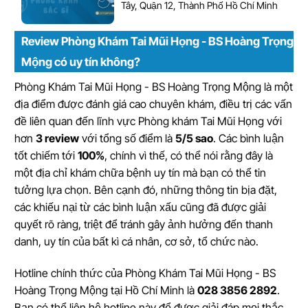
Tây, Quận 12, Thành Phố Hồ Chí Minh
Review Phòng Khám Tai Mũi Họng - BS Hoàng Trọng
Mộng có uy tín không?
Phòng Khám Tai Mũi Họng - BS Hoàng Trọng Mộng là một
địa điểm được đánh giá cao chuyên khám, điều trị các vấn
đề liên quan đến lĩnh vực Phòng khám Tai Mũi Họng với
hơn
3 review
với tổng số điểm là
5/5 sao
. Các bình luận
tốt chiếm tới
100%
, chính vì thế, có thể nói rằng đây là
một địa chỉ khám chữa bệnh uy tín mà bạn có thể tin
tưởng lựa chọn. Bên cạnh đó, những thông tin bịa đặt,
các khiếu nại từ các bình luận xấu cũng đã được giải
quyết rõ ràng, triệt để tránh gây ảnh hưởng đến thanh
danh, uy tín của bất kì cá nhân, cơ sở, tổ chức nào.
Hotline chính thức của Phòng Khám Tai Mũi Họng - BS
Hoàng Trọng Mộng tại Hồ Chí Minh là
028 3856 2892
.
Bạn có thể liên hệ hotline này để được giải đáp mọi thắc