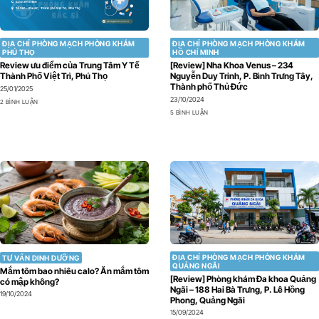
ĐỊA CHỈ PHÒNG MẠCH PHÒNG KHÁM
ĐỊA CHỈ PHÒNG MẠCH PHÒNG KHÁM
PHÚ THỌ
HỒ CHÍ MINH
Review ưu điểm của Trung Tâm Y Tế
[Review] Nha Khoa Venus – 234
Thành Phố Việt Trì, Phú Thọ
Nguyễn Duy Trinh, P. Bình Trưng Tây,
Thành phố Thủ Đức
25/01/2025
23/10/2024
2 BÌNH LUẬN
5 BÌNH LUẬN
ĐỊA CHỈ PHÒNG MẠCH PHÒNG KHÁM
TƯ VẤN DINH DƯỠNG
QUẢNG NGÃI
Mắm tôm bao nhiêu calo? Ăn mắm tôm
[Review] Phòng khám Đa khoa Quảng
có mập không?
Ngãi – 188 Hai Bà Trưng, P. Lê Hồng
19/10/2024
Phong, Quảng Ngãi
15/09/2024