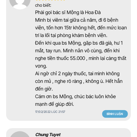
cho biết:
Phài gọi bác sĩ Mộng là Hoa Đà
Mình bị viêm tai giữa cả năm, đi 6 bệnh
viện, tốn hơn 15tr không hết, đến mức loạn
trí la lối tại phòng khám bệnh viện.
Đến khi qua bs Mộng, gặp bs đã già, hư 1
mắt, tay run. Mình nản vô cùng, đến khi
nghe tiền thuốc 55.000 , mình lại càng thất
vọng.
Ai ngờ chỉ 2 ngày thuốc, tai mình không
còn mủ , nghe rõ ràng , không ù. Hết hẳn
đến giờ.
Cám ơn bs Mộng, chúc bác luôn khỏe
mạnh để giúp đời.
17/02/2022 LÚC 21:57
BÌNH LUẬN
Chung Tuyet