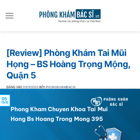
Bỏ
qua
nội
dung
[Review] Phòng Khám Tai Mũi
Họng – BS Hoàng Trọng Mộng,
Quận 5
ĐĂNG VÀO
05/11/2022
BỞI
PHONGKHAMBACSI
05
Th11