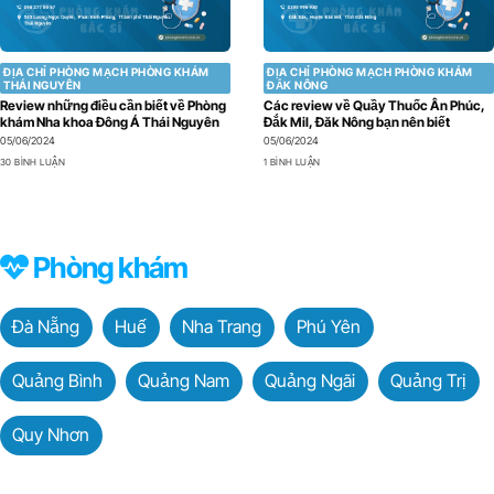
ĐỊA CHỈ PHÒNG MẠCH PHÒNG KHÁM
ĐỊA CHỈ PHÒNG MẠCH PHÒNG KHÁM
THÁI NGUYÊN
ĐẮK NÔNG
Review những điều cần biết về Phòng
Các review về Quầy Thuốc Ân Phúc,
khám Nha khoa Đông Á Thái Nguyên
Đắk Mil, Đăk Nông bạn nên biết
05/06/2024
05/06/2024
30 BÌNH LUẬN
1 BÌNH LUẬN
Phòng khám
Đà Nẵng
Huế
Nha Trang
Phú Yên
Quảng Bình
Quảng Nam
Quảng Ngãi
Quảng Trị
Quy Nhơn