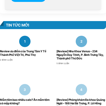
TIN TỨC MỚI
Review ưu điểm của Trung Tâm Y Tế
[Review] Nha Khoa Venus – 234
Thành Phố Việt Trì, Phú Thọ
Nguyễn Duy Trinh, P. Bình Trưng Tây,
Thành phố Thủ Đức
2 BÌNH LUẬN
5 BÌNH LUẬN
Mắm tôm bao nhiêu calo? Ăn mắm tôm
[Review] Phòng khám Đa khoa Quảng
có mập không?
Ngãi – 188 Hai Bà Trưng, P. Lê Hồng