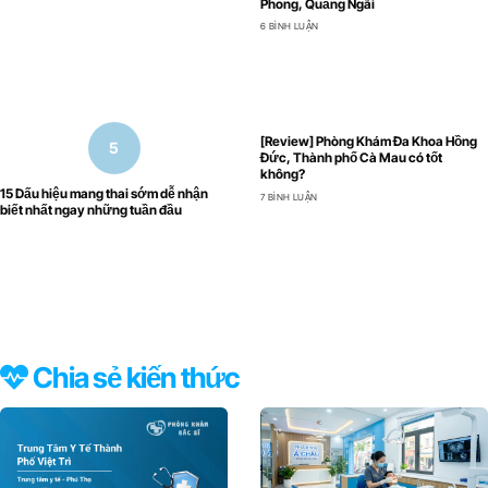
Phong, Quảng Ngãi
6 BÌNH LUẬN
[Review] Phòng Khám Đa Khoa Hồng
Đức, Thành phố Cà Mau có tốt
không?
15 Dấu hiệu mang thai sớm dễ nhận
7 BÌNH LUẬN
biết nhất ngay những tuần đầu
Chia sẻ kiến thức