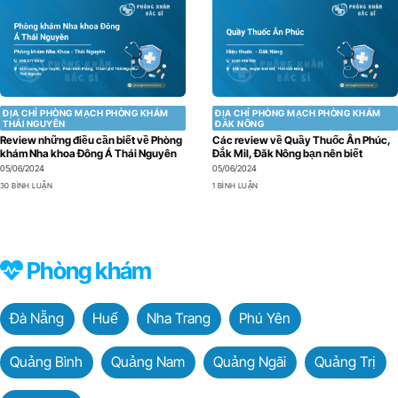
ĐỊA CHỈ PHÒNG MẠCH PHÒNG KHÁM
ĐỊA CHỈ PHÒNG MẠCH PHÒNG KHÁM
THÁI NGUYÊN
ĐẮK NÔNG
Review những điều cần biết về Phòng
Các review về Quầy Thuốc Ân Phúc,
khám Nha khoa Đông Á Thái Nguyên
Đắk Mil, Đăk Nông bạn nên biết
05/06/2024
05/06/2024
30 BÌNH LUẬN
1 BÌNH LUẬN
Phòng khám
Đà Nẵng
Huế
Nha Trang
Phú Yên
Quảng Bình
Quảng Nam
Quảng Ngãi
Quảng Trị