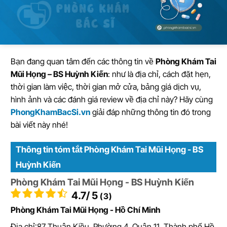
Bạn đang quan tâm đến các thông tin về
Phòng Khám Tai
Mũi Họng – BS Huỳnh Kiến
: như là địa chỉ, cách đặt hẹn,
thời gian làm việc, thời gian mở cửa, bảng giá dịch vụ,
hình ảnh và các đánh giá review về địa chỉ này? Hãy cùng
PhongKhamBacSi.vn
giải đáp những thông tin đó trong
bài viết này nhé!
Thông tin tóm tắt Phòng Khám Tai Mũi Họng - BS
Huỳnh Kiến
Phòng Khám Tai Mũi Họng - BS Huỳnh Kiến
4.7
/ 5
(3)
Phòng Khám Tai Mũi Họng - Hồ Chí Minh
Địa chỉ:
87 Thuận Kiều, Phường 4, Quận 11, Thành phố Hồ