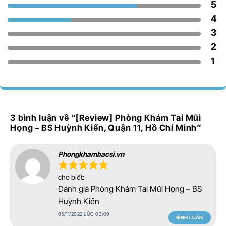
5
4
3
2
1
3 bình luận về “
[Review] Phòng Khám Tai Mũi
Họng – BS Huỳnh Kiến, Quận 11, Hồ Chí Minh
”
Phongkhambacsi.vn
cho biết:
Đánh giá Phòng Khám Tai Mũi Họng – BS
Huỳnh Kiến
05/11/2022 LÚC 03:09
BÌNH LUẬN