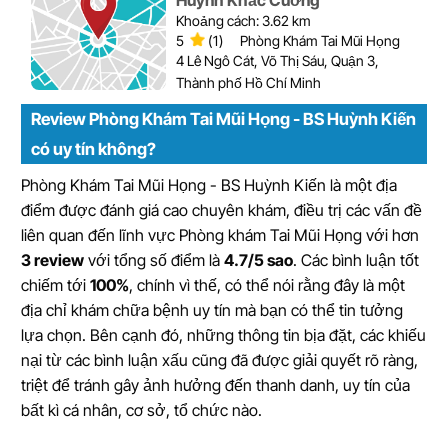
Huỳnh Khắc Cường
Khoảng cách: 3.62 km
5
(1)
Phòng Khám Tai Mũi Họng
4 Lê Ngô Cát, Võ Thị Sáu, Quận 3,
Thành phố Hồ Chí Minh
Review Phòng Khám Tai Mũi Họng - BS Huỳnh Kiến
có uy tín không?
Phòng Khám Tai Mũi Họng - BS Huỳnh Kiến là một địa
điểm được đánh giá cao chuyên khám, điều trị các vấn đề
liên quan đến lĩnh vực Phòng khám Tai Mũi Họng với hơn
3 review
với tổng số điểm là
4.7/5 sao
. Các bình luận tốt
chiếm tới
100%
, chính vì thế, có thể nói rằng đây là một
địa chỉ khám chữa bệnh uy tín mà bạn có thể tin tưởng
lựa chọn. Bên cạnh đó, những thông tin bịa đặt, các khiếu
nại từ các bình luận xấu cũng đã được giải quyết rõ ràng,
triệt để tránh gây ảnh hưởng đến thanh danh, uy tín của
bất kì cá nhân, cơ sở, tổ chức nào.