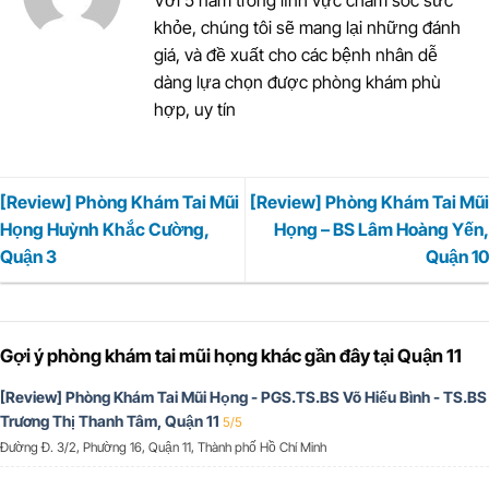
Với 5 năm trong lĩnh vực chăm sóc sức
khỏe, chúng tôi sẽ mang lại những đánh
giá, và đề xuất cho các bệnh nhân dễ
dàng lựa chọn được phòng khám phù
hợp, uy tín
[Review] Phòng Khám Tai Mũi
[Review] Phòng Khám Tai Mũi
Họng Huỳnh Khắc Cường,
Họng – BS Lâm Hoàng Yến,
Quận 3
Quận 10
Gợi ý phòng khám tai mũi họng khác gần đây tại Quận 11
[Review] Phòng Khám Tai Mũi Họng - PGS.TS.BS Võ Hiếu Bình - TS.BS
Trương Thị Thanh Tâm, Quận 11
5/5
Đường Đ. 3/2, Phường 16, Quận 11, Thành phố Hồ Chí Minh