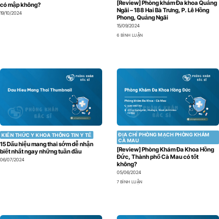
[Review] Phòng khám Đa khoa Quảng
có mập không?
Ngãi – 188 Hai Bà Trưng, P. Lê Hồng
19/10/2024
Phong, Quảng Ngãi
15/09/2024
6 BÌNH LUẬN
ĐỊA CHỈ PHÒNG MẠCH PHÒNG KHÁM
KIẾN THỨC Y KHOA THÔNG TIN Y TẾ
CÀ MAU
15 Dấu hiệu mang thai sớm dễ nhận
[Review] Phòng Khám Đa Khoa Hồng
biết nhất ngay những tuần đầu
Đức, Thành phố Cà Mau có tốt
06/07/2024
không?
05/06/2024
7 BÌNH LUẬN