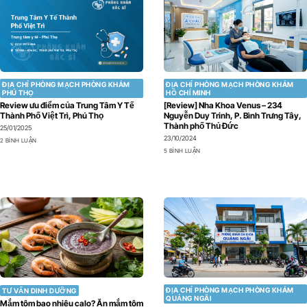
ĐỊA CHỈ PHÒNG MẠCH PHÒNG KHÁM
ĐỊA CHỈ PHÒNG MẠCH PHÒNG KHÁM
PHÚ THỌ
HỒ CHÍ MINH
Review ưu điểm của Trung Tâm Y Tế
[Review] Nha Khoa Venus – 234
Thành Phố Việt Trì, Phú Thọ
Nguyễn Duy Trinh, P. Bình Trưng Tây,
Thành phố Thủ Đức
25/01/2025
23/10/2024
2 BÌNH LUẬN
5 BÌNH LUẬN
ĐỊA CHỈ PHÒNG MẠCH PHÒNG KHÁM
TƯ VẤN DINH DƯỠNG
QUẢNG NGÃI
Mắm tôm bao nhiêu calo? Ăn mắm tôm