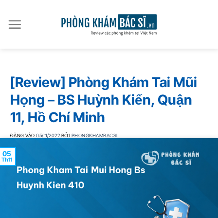
Bỏ
qua
nội
dung
[Review] Phòng Khám Tai Mũi
Họng – BS Huỳnh Kiến, Quận
11, Hồ Chí Minh
ĐĂNG VÀO
05/11/2022
BỞI
PHONGKHAMBACSI
05
Th11