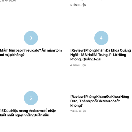
2 BÌNH LUẬN
5 BÌNH LUẬN
Mắm tôm bao nhiêu calo? Ăn mắm tôm
[Review] Phòng khám Đa khoa Quảng
có mập không?
Ngãi – 188 Hai Bà Trưng, P. Lê Hồng
Phong, Quảng Ngãi
6 BÌNH LUẬN
[Review] Phòng Khám Đa Khoa Hồng
Đức, Thành phố Cà Mau có tốt
không?
15 Dấu hiệu mang thai sớm dễ nhận
7 BÌNH LUẬN
biết nhất ngay những tuần đầu