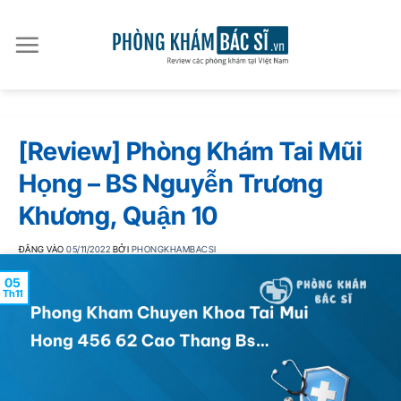
Bỏ
qua
nội
dung
[Review] Phòng Khám Tai Mũi
Họng – BS Nguyễn Trương
Khương, Quận 10
ĐĂNG VÀO
05/11/2022
BỞI
PHONGKHAMBACSI
05
Th11