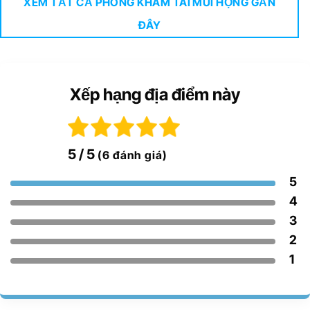
XEM TẤT CẢ PHÒNG KHÁM TAI MŨI HỌNG GẦN
ĐÂY
Xếp hạng địa điểm này
5
/ 5
(6 đánh giá)
5
4
3
2
1