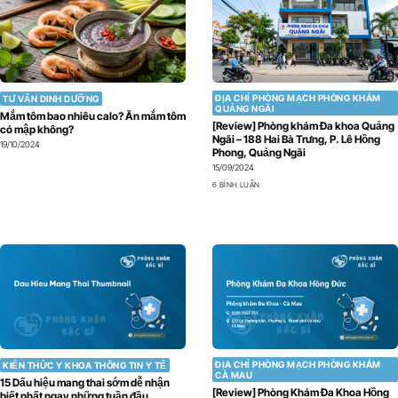
ĐỊA CHỈ PHÒNG MẠCH PHÒNG KHÁM
TƯ VẤN DINH DƯỠNG
QUẢNG NGÃI
Mắm tôm bao nhiêu calo? Ăn mắm tôm
[Review] Phòng khám Đa khoa Quảng
có mập không?
Ngãi – 188 Hai Bà Trưng, P. Lê Hồng
19/10/2024
Phong, Quảng Ngãi
15/09/2024
6 BÌNH LUẬN
ĐỊA CHỈ PHÒNG MẠCH PHÒNG KHÁM
KIẾN THỨC Y KHOA THÔNG TIN Y TẾ
CÀ MAU
15 Dấu hiệu mang thai sớm dễ nhận
[Review] Phòng Khám Đa Khoa Hồng
biết nhất ngay những tuần đầu