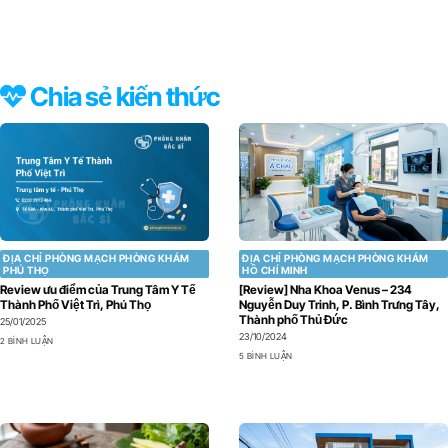
Chia sẻ kiến thức
ĐỊA CHỈ PHÒNG MẠCH PHÒNG KHÁM
ĐỊA CHỈ PHÒNG MẠCH PHÒNG KHÁM
PHÚ THỌ
HỒ CHÍ MINH
Review ưu điểm của Trung Tâm Y Tế
[Review] Nha Khoa Venus – 234
Thành Phố Việt Trì, Phú Thọ
Nguyễn Duy Trinh, P. Bình Trưng Tây,
Thành phố Thủ Đức
25/01/2025
23/10/2024
2 BÌNH LUẬN
5 BÌNH LUẬN