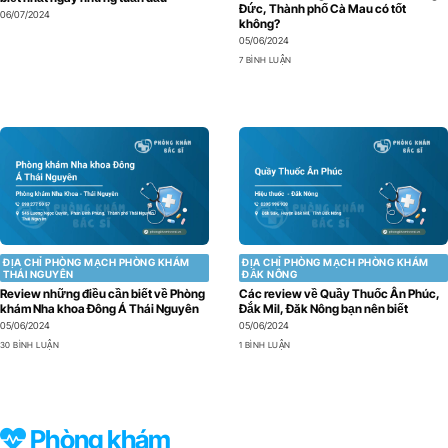
Đức, Thành phố Cà Mau có tốt
06/07/2024
không?
05/06/2024
7 BÌNH LUẬN
ĐỊA CHỈ PHÒNG MẠCH PHÒNG KHÁM
ĐỊA CHỈ PHÒNG MẠCH PHÒNG KHÁM
THÁI NGUYÊN
ĐẮK NÔNG
Review những điều cần biết về Phòng
Các review về Quầy Thuốc Ân Phúc,
khám Nha khoa Đông Á Thái Nguyên
Đắk Mil, Đăk Nông bạn nên biết
05/06/2024
05/06/2024
30 BÌNH LUẬN
1 BÌNH LUẬN
Phòng khám