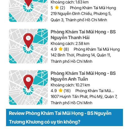
Khoảng cách: 1.63 km
5
(2)
Phòng Khám Tai Mũi Họng
219 Nguyễn Đình Chiểu, Phường 5,
Quận 3, Thành phố Hồ Chí Minh
Phòng Khám Tai Mũi Họng - BS
Nguyễn Thanh Hải
Khoảng cách: 2.58 km
4.9
(8)
Phòng Khám Tai Mũi Họng
142 Bình Thới, Phường 14, Quận 11,
Thành phố Hồ Chí Minh
Phòng Khám Tai Mũi Họng - BS
Nguyễn Anh Tuấn
Khoảng cách: 10.21 km
4.9
(16)
Phòng Khám Tai Mũi
Họng
1607 Huỳnh Tấn Phát, Phú Mỹ, Quận 7,
Thành phố Hồ Chí Minh
Review Phòng Khám Tai Mũi Họng - BS Nguyễn
Trương Khương có uy tín không?