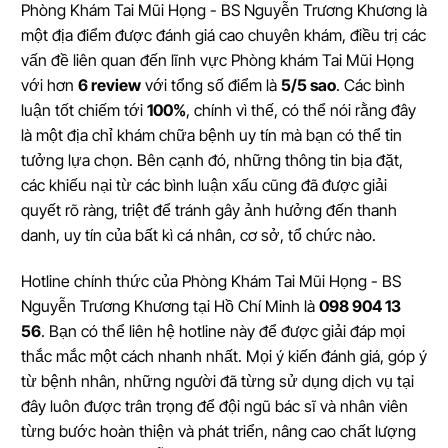
Phòng Khám Tai Mũi Họng - BS Nguyễn Trương Khương là
một địa điểm được đánh giá cao chuyên khám, điều trị các
vấn đề liên quan đến lĩnh vực Phòng khám Tai Mũi Họng
với hơn
6 review
với tổng số điểm là
5/5 sao
. Các bình
luận tốt chiếm tới
100%
, chính vì thế, có thể nói rằng đây
là một địa chỉ khám chữa bệnh uy tín mà bạn có thể tin
tưởng lựa chọn. Bên cạnh đó, những thông tin bịa đặt,
các khiếu nại từ các bình luận xấu cũng đã được giải
quyết rõ ràng, triệt để tránh gây ảnh hưởng đến thanh
danh, uy tín của bất kì cá nhân, cơ sở, tổ chức nào.
Hotline chính thức của Phòng Khám Tai Mũi Họng - BS
Nguyễn Trương Khương tại Hồ Chí Minh là
098 904 13
56
. Bạn có thể liên hệ hotline này để được giải đáp mọi
thắc mắc một cách nhanh nhất. Mọi ý kiến đánh giá, góp ý
từ bệnh nhân, những người đã từng sử dụng dịch vụ tại
đây luôn được trân trọng để đội ngũ bác sĩ và nhân viên
từng bước hoàn thiện và phát triển, nâng cao chất lượng