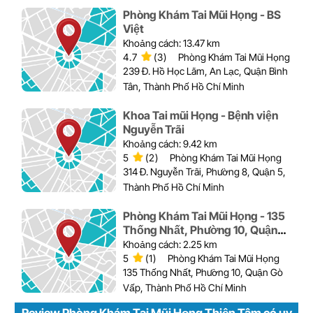
Phòng Khám Tai Mũi Họng - BS
Việt
Khoảng cách: 13.47 km
4.7
(3)
Phòng Khám Tai Mũi Họng
239 Đ. Hồ Học Lãm, An Lạc, Quận Bình
Tân, Thành Phố Hồ Chí Minh
Khoa Tai mũi Họng - Bệnh viện
Nguyễn Trãi
Khoảng cách: 9.42 km
5
(2)
Phòng Khám Tai Mũi Họng
314 Đ. Nguyễn Trãi, Phường 8, Quận 5,
Thành Phố Hồ Chí Minh
Phòng Khám Tai Mũi Họng - 135
Thống Nhất, Phường 10, Quận
Gò Vấp
Khoảng cách: 2.25 km
5
(1)
Phòng Khám Tai Mũi Họng
135 Thống Nhất, Phường 10, Quận Gò
Vấp, Thành Phố Hồ Chí Minh
Review Phòng Khám Tai Mũi Họng Thiện Tâm có uy