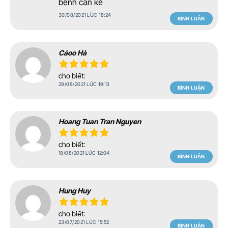
bệnh cặn kẽ
30/08/2021 LÚC 18:24
BÌNH LUẬN
Cáoo Hà
cho biết:
29/08/2021 LÚC 19:13
BÌNH LUẬN
Hoang Tuan Tran Nguyen
cho biết:
18/08/2021 LÚC 12:04
BÌNH LUẬN
Hung Huy
cho biết:
23/07/2021 LÚC 15:52
BÌNH LUẬN