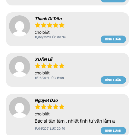
Thanh Di Trần
cho biết:
17/06/2021 LÚC 08:34
BÌNH LUẬN
XUÂN LÊ
cho biết:
11/06/2021 LÚC 15:08
BÌNH LUẬN
Nguyet Dao
cho biết:
Bác sĩ tận tâm . nhiệt tình tư vấn lắm ạ
17/05/2021 LÚC 20:40
BÌNH LUẬN