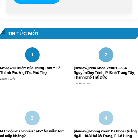
TIN TỨC MỚI
Review ưu điểm của Trung Tâm Y Tế
[Review] Nha Khoa Venus – 234
Thành Phố Việt Trì, Phú Thọ
Nguyễn Duy Trinh, P. Bình Trưng Tây,
Thành phố Thủ Đức
2 BÌNH LUẬN
5 BÌNH LUẬN
Mắm tôm bao nhiêu calo? Ăn mắm tôm
[Review] Phòng khám Đa khoa Quảng
có mập không?
Ngãi – 188 Hai Bà Trưng, P. Lê Hồng