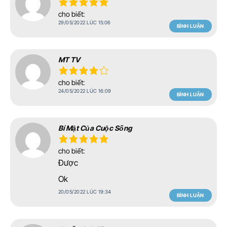
cho biết:
29/05/2022 LÚC 15:06
BÌNH LUẬN
MT TV
cho biết:
24/05/2022 LÚC 16:09
BÌNH LUẬN
Bí Mật Của Cuộc Sống
cho biết:
Được
Ok
20/05/2022 LÚC 19:34
BÌNH LUẬN