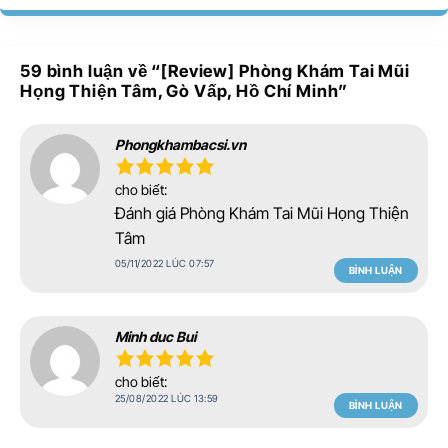
59 bình luận về “
[Review] Phòng Khám Tai Mũi
Họng Thiện Tâm, Gò Vấp, Hồ Chí Minh
”
Phongkhambacsi.vn
cho biết:
Đánh giá Phòng Khám Tai Mũi Họng Thiện
Tâm
05/11/2022 LÚC 07:57
BÌNH LUẬN
Minh duc Bui
cho biết:
25/08/2022 LÚC 13:59
BÌNH LUẬN