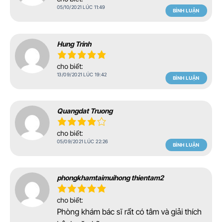
05/10/2021 LÚC 11:49
BÌNH LUẬN
Hung Trinh
cho biết:
13/09/2021 LÚC 19:42
BÌNH LUẬN
Quangdat Truong
cho biết:
05/09/2021 LÚC 22:26
BÌNH LUẬN
phongkhamtaimuihong thientam2
cho biết:
Phòng khám bác sĩ rất có tâm và giải thích