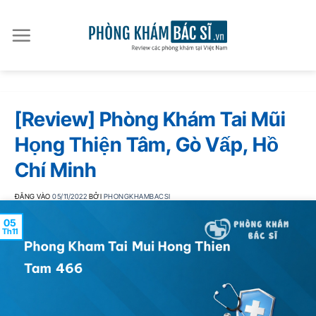
Bỏ
qua
nội
dung
[Review] Phòng Khám Tai Mũi
Họng Thiện Tâm, Gò Vấp, Hồ
Chí Minh
ĐĂNG VÀO
05/11/2022
BỞI
PHONGKHAMBACSI
05
Th11