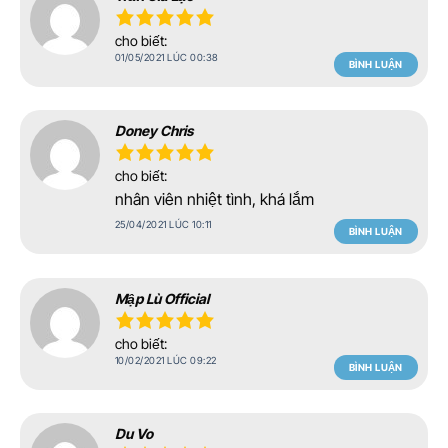
cho biết:
01/05/2021 LÚC 00:38
BÌNH LUẬN
Doney Chris
cho biết:
nhân viên nhiệt tình, khá lắm
25/04/2021 LÚC 10:11
BÌNH LUẬN
Mập Lù Official
cho biết:
10/02/2021 LÚC 09:22
BÌNH LUẬN
Du Vo