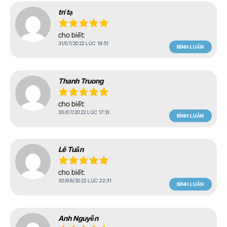
trí tạ
cho biết:
31/07/2022 LÚC 19:51
BÌNH LUẬN
Thanh Truong
cho biết:
30/07/2022 LÚC 17:13
BÌNH LUẬN
Lê Tuấn
cho biết:
30/06/2022 LÚC 22:31
BÌNH LUẬN
Anh Nguyễn