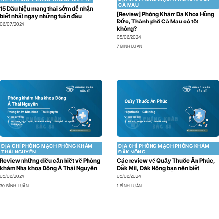
CÀ MAU
15 Dấu hiệu mang thai sớm dễ nhận
[Review] Phòng Khám Đa Khoa Hồng
biết nhất ngay những tuần đầu
Đức, Thành phố Cà Mau có tốt
06/07/2024
không?
05/06/2024
7 BÌNH LUẬN
ĐỊA CHỈ PHÒNG MẠCH PHÒNG KHÁM
ĐỊA CHỈ PHÒNG MẠCH PHÒNG KHÁM
THÁI NGUYÊN
ĐẮK NÔNG
Review những điều cần biết về Phòng
Các review về Quầy Thuốc Ân Phúc,
khám Nha khoa Đông Á Thái Nguyên
Đắk Mil, Đăk Nông bạn nên biết
05/06/2024
05/06/2024
30 BÌNH LUẬN
1 BÌNH LUẬN