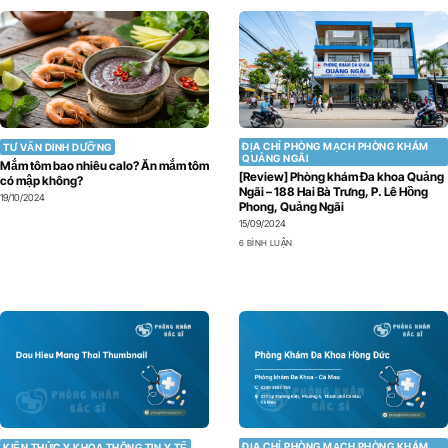
ĐỊA CHỈ PHÒNG MẠCH PHÒNG KHÁM
TƯ VẤN DINH DƯỠNG
QUẢNG NGÃI
Mắm tôm bao nhiêu calo? Ăn mắm tôm
[Review] Phòng khám Đa khoa Quảng
có mập không?
Ngãi – 188 Hai Bà Trưng, P. Lê Hồng
19/10/2024
Phong, Quảng Ngãi
15/09/2024
6 BÌNH LUẬN
ĐỊA CHỈ PHÒNG MẠCH PHÒNG KHÁM
KIẾN THỨC Y KHOA THÔNG TIN Y TẾ