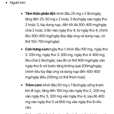
Người lớn:
Tâm thần phân liệt:
khởi đầu 25 mg x 2 lần/ngày;
tăng đến 25-50 mg x 2 hoặc 3 lần/ngày vào ngày thứ
2 hoặc 3, tùy dung nạp, đến tối đa 300-400 mg/ngày
chia 2 hoặc 3 lần vào ngày thứ 4; từ ngày thứ 4, chỉnh
liều 300-450 mg/ngày (tùy đáp ứng và dung nạp, có
thể 150-750 mg/ngày).
Cơn hưng cảm:
ngày thứ 1: khởi đầu 100 mg, ngày thứ
2: 200 mg, ngày thứ 3: 300 mg, ngày thứ 4: 400 mg;
liều chia 2 lần/ngày; sau đó có thể 800 mg/ngày vào
ngày thứ 6 với bước tăng không quá 200mg/ngày;
chỉnh liều tùy đáp ứng và dung nạp đến 400-800
mg/ngày (liều 200mg có thể thích hợp).
Trầm cảm:
khởi đầu 50 mg x 1 lần/ngày uống trước
khi đi ngủ; tăng đến 100 mg vào ngày thứ 2, 200 mg
vào ngày thứ 3, 300 mg vào ngày thứ 4; sau đó 400
mg vào ngày thứ 5 và 600 mg vào ngày thứ 8 nếu
cần.