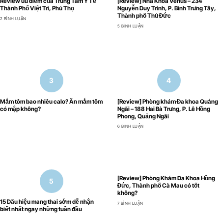
Review ưu điểm của Trung Tâm Y Tế
[Review] Nha Khoa Venus – 234
Thành Phố Việt Trì, Phú Thọ
Nguyễn Duy Trinh, P. Bình Trưng Tây,
Thành phố Thủ Đức
2 BÌNH LUẬN
5 BÌNH LUẬN
Mắm tôm bao nhiêu calo? Ăn mắm tôm
[Review] Phòng khám Đa khoa Quảng
có mập không?
Ngãi – 188 Hai Bà Trưng, P. Lê Hồng
Phong, Quảng Ngãi
6 BÌNH LUẬN
[Review] Phòng Khám Đa Khoa Hồng
Đức, Thành phố Cà Mau có tốt
không?
15 Dấu hiệu mang thai sớm dễ nhận
7 BÌNH LUẬN
biết nhất ngay những tuần đầu