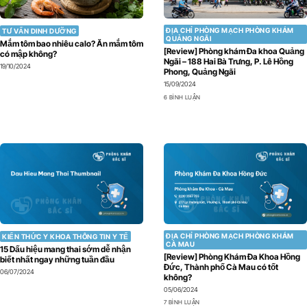
ĐỊA CHỈ PHÒNG MẠCH PHÒNG KHÁM
TƯ VẤN DINH DƯỠNG
QUẢNG NGÃI
Mắm tôm bao nhiêu calo? Ăn mắm tôm
[Review] Phòng khám Đa khoa Quảng
có mập không?
Ngãi – 188 Hai Bà Trưng, P. Lê Hồng
19/10/2024
Phong, Quảng Ngãi
15/09/2024
6 BÌNH LUẬN
ĐỊA CHỈ PHÒNG MẠCH PHÒNG KHÁM
KIẾN THỨC Y KHOA THÔNG TIN Y TẾ
CÀ MAU
15 Dấu hiệu mang thai sớm dễ nhận
[Review] Phòng Khám Đa Khoa Hồng
biết nhất ngay những tuần đầu
Đức, Thành phố Cà Mau có tốt
06/07/2024
không?
05/06/2024
7 BÌNH LUẬN