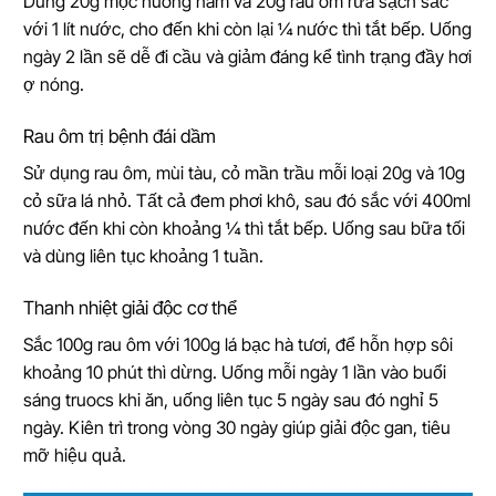
Dùng 20g mộc hương nam và 20g rau ôm rửa sạch sắc
với 1 lít nước, cho đến khi còn lại ¼ nước thì tắt bếp. Uống
ngày 2 lần sẽ dễ đi cầu và giảm đáng kể tình trạng đầy hơi
ợ nóng.
Rau ôm trị bệnh đái dầm
Sử dụng rau ôm, mùi tàu, cỏ mần trầu mỗi loại 20g và 10g
cỏ sữa lá nhỏ. Tất cả đem phơi khô, sau đó sắc với 400ml
nước đến khi còn khoảng ¼ thì tắt bếp. Uống sau bữa tối
và dùng liên tục khoảng 1 tuần.
Thanh nhiệt giải độc cơ thể
Sắc 100g rau ôm với 100g lá bạc hà tươi, để hỗn hợp sôi
khoảng 10 phút thì dừng. Uống mỗi ngày 1 lần vào buổi
sáng truocs khi ăn, uống liên tục 5 ngày sau đó nghỉ 5
ngày. Kiên trì trong vòng 30 ngày giúp giải độc gan, tiêu
mỡ hiệu quả.