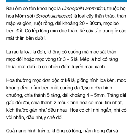
Rau ôm có tên khoa học là
Limnophila aromatica,
thuộc họ
hoa Mõm sói (
Scrophulariaceae
) là loại cây thân thảo, thân
mập và giòn, ruột rỗng, dài khoảng 20 – 30cm, mọc bò
trên đất. Có lớp lông mịn dọc thân. Rễ cây tập trung ở các
mắt thân bên dưới.
Lá rau là loại lá đơn, không có cuống mà mọc sát thân,
mọc đối hoặc mọc vòng từ 3 – 5 lá. Mép lá hơi có răng
thưa, mặt dưới lá có nhiều đốm tuyến màu xanh.
Hoa thường mọc đơn độc ở kẽ lá, giống hình loa kèn, mọc
không đều, nằm trên một cuống dài 1,5cm. Đài hình
chuông, chia thành 5 răng, dài khoảng 4 – 5mm. Tràng dài
gấp đôi đài, chia thành 2 môi. Cánh hoa có màu tím nhạt,
kích thước gần như đều nhau. Hoa có chỉ nhị ngắn, nhị có
vòi nhẵn, đầu nhụy chẻ đôi.
Quả nang hình trứng, không có lông, nằm trong đài và