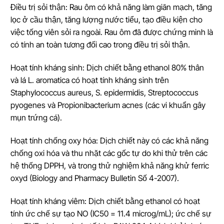
Điều trị sỏi thận: Rau ôm có khả năng làm giãn mạch, tăng
lọc ở cầu thận, tăng lượng nước tiểu, tạo điều kiện cho
việc tống viên sỏi ra ngoài. Rau ôm đã được chứng minh là
có tính an toàn tương đối cao trong điều trị sỏi thận.
Hoạt tính kháng sinh: Dịch chiết bằng ethanol 80% thân
và lá L. aromatica có hoạt tính kháng sinh trên
Staphylococcus aureus, S. epidermidis, Streptococcus
pyogenes và Propionibacterium acnes (các vi khuẩn gây
mụn trứng cá).
Hoạt tính chống oxy hóa: Dịch chiết này có các khả năng
chống oxi hóa và thu nhặt các gốc tự do khi thử trên các
hệ thống DPPH, và trong thử nghiệm khả năng khử ferric
oxyd (Biology and Pharmacy Bulletin Số 4-2007).
Hoạt tính kháng viêm: Dịch chiết bằng ethanol có hoạt
tính ức chế sự tạo NO (IC50 = 11.4 microg/mL); ức chế sự