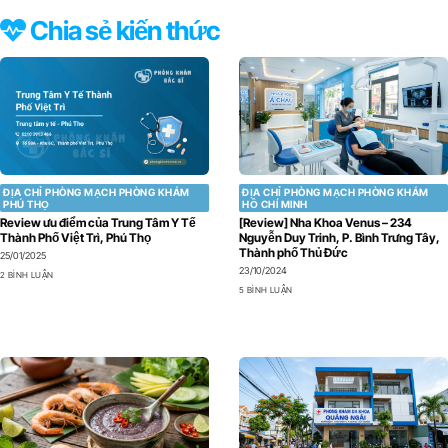
Chia sẻ kiến thức
ĐỊA CHỈ PHÒNG MẠCH PHÒNG KHÁM
ĐỊA CHỈ PHÒNG MẠCH PHÒNG KHÁM
PHÚ THỌ
HỒ CHÍ MINH
Review ưu điểm của Trung Tâm Y Tế
[Review] Nha Khoa Venus – 234
Thành Phố Việt Trì, Phú Thọ
Nguyễn Duy Trinh, P. Bình Trưng Tây,
Thành phố Thủ Đức
25/01/2025
23/10/2024
2 BÌNH LUẬN
5 BÌNH LUẬN