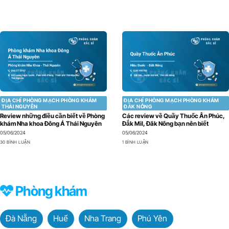
ĐỊA CHỈ PHÒNG MẠCH PHÒNG KHÁM
ĐỊA CHỈ PHÒNG MẠCH PHÒNG KHÁM
THÁI NGUYÊN
ĐẮK NÔNG
Review những điều cần biết về Phòng
Các review về Quầy Thuốc Ân Phúc,
khám Nha khoa Đông Á Thái Nguyên
Đắk Mil, Đăk Nông bạn nên biết
05/06/2024
05/06/2024
30 BÌNH LUẬN
1 BÌNH LUẬN
Phòng khám
Đà Nẵng
Huế
Nha Trang
Phú Yên