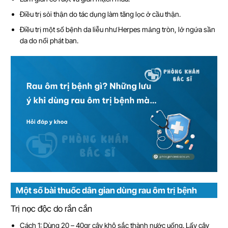
Điều trị sỏi thận do tác dụng làm tăng lọc ở cầu thận.
Điều trị một số bệnh da liễu như Herpes mảng tròn, lở ngứa sần
da do nổi phát ban.
Một số bài thuốc dân gian dùng rau ôm trị bệnh
Trị nọc độc do rắn cắn
Cách 1: Dùng 20 – 40gr cây khô sắc thành nước uống. Lấy cây