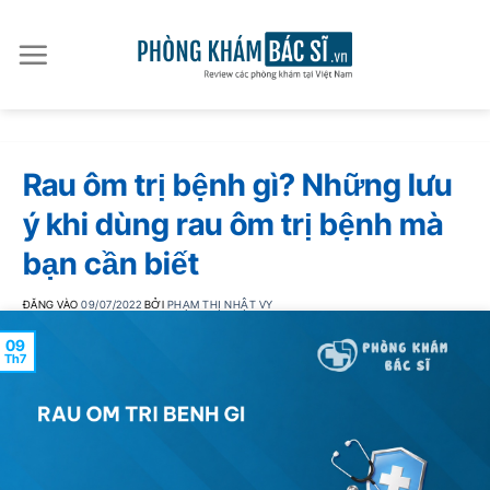
Bỏ
qua
nội
dung
Rau ôm trị bệnh gì? Những lưu
ý khi dùng rau ôm trị bệnh mà
bạn cần biết
ĐĂNG VÀO
09/07/2022
BỞI
PHẠM THỊ NHẬT VY
09
Th7