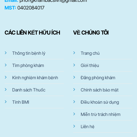
Email:
phongkhambacsivn@gmail.com
MST:
0402084017
CÁC LIÊN KẾT HỮU ÍCH
VỀ CHÚNG TÔI
Thông tin bệnh lý
Trang chủ
Tìm phòng khám
Giới thiệu
Kinh nghiệm khám bệnh
Đăng phòng khám
Danh sách Thuốc
Chính sách bảo mật
Tính BMI
Điều khoản sử dụng
Miễn trừ trách nhiệm
Liên hệ