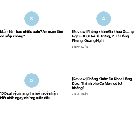
Mắm tôm bao nhiêu calo? Ăn mắm tôm
[Review] Phòng khám Đa khoa Quảng
có mập không?
Ngãi – 188 Hai Bà Trưng, P. Lê Hồng
Phong, Quảng Ngãi
6 BÌNH LUẬN
[Review] Phòng Khám Đa Khoa Hồng
Đức, Thành phố Cà Mau có tốt
không?
15 Dấu hiệu mang thai sớm dễ nhận
7 BÌNH LUẬN
biết nhất ngay những tuần đầu