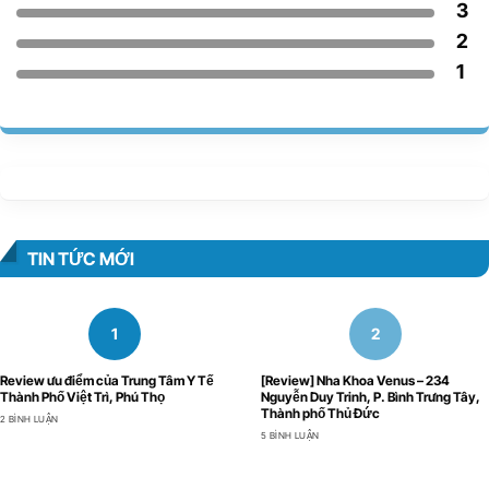
3
2
1
TIN TỨC MỚI
Review ưu điểm của Trung Tâm Y Tế
[Review] Nha Khoa Venus – 234
Thành Phố Việt Trì, Phú Thọ
Nguyễn Duy Trinh, P. Bình Trưng Tây,
Thành phố Thủ Đức
2 BÌNH LUẬN
5 BÌNH LUẬN