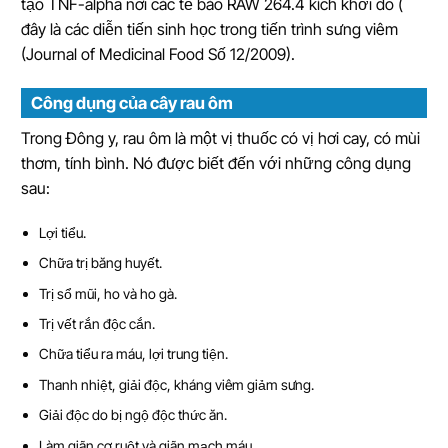
tạo TNF-alpha nơi các tế bào RAW 264.4 kích khởi do (
đây là các diễn tiến sinh học trong tiến trình sưng viêm
(Journal of Medicinal Food Số 12/2009).
Công dụng của cây rau ôm
Trong Đông y, rau ôm là một vị thuốc có vị hơi cay, có mùi
thơm, tính bình. Nó được biết đến với những công dụng
sau:
Lợi tiểu.
Chữa trị băng huyết.
Trị sổ mũi, ho và ho gà.
Trị vết rắn độc cắn.
Chữa tiểu ra máu, lợi trung tiện.
Thanh nhiệt, giải độc, kháng viêm giảm sưng.
Giải độc do bị ngộ độc thức ăn.
Làm giãn cơ ruột và giãn mạch máu.