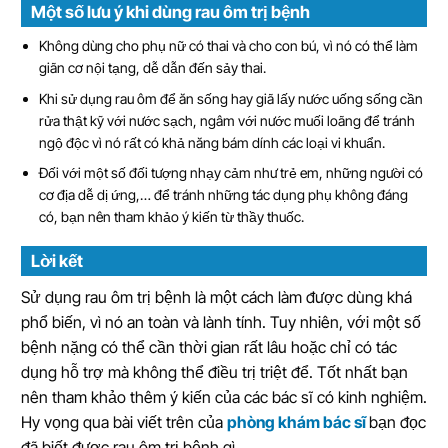
Một số lưu ý khi dùng rau ôm trị bệnh
Không dùng cho phụ nữ có thai và cho con bú, vì nó có thể làm
giãn cơ nội tạng, dễ dẫn đến sảy thai.
Khi sử dụng rau ôm để ăn sống hay giã lấy nước uống sống cần
rửa thật kỹ với nước sạch, ngâm với nước muối loãng để tránh
ngộ độc vì nó rất có khả năng bám dính các loại vi khuẩn.
Đối với một số đối tượng nhạy cảm như trẻ em, những người có
cơ địa dễ dị ứng,… để tránh những tác dụng phụ không đáng
có, bạn nên tham khảo ý kiến từ thầy thuốc.
Lời kết
Sử dụng rau ôm trị bệnh là một cách làm được dùng khá
phổ biến, vì nó an toàn và lành tính. Tuy nhiên, với một số
bệnh nặng có thể cần thời gian rất lâu hoặc chỉ có tác
dụng hỗ trợ mà không thể điều trị triệt để. Tốt nhất bạn
nên tham khảo thêm ý kiến của các bác sĩ có kinh nghiệm.
Hy vọng qua bài viết trên của
phòng khám bác sĩ
bạn đọc
đã biết được rau ôm trị bệnh gì.