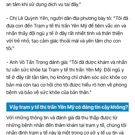
an tâm khi sử dụng dịch vụ tại đây."
- Chị Lê Quỳnh Yến, người dân địa phương bày tỏ: "Tôi đã
đưa con đến Trạm y tế thị trấn Yên Mỹ để tiêm vắc xin và
nhận thấy đội ngũ y tế ở đây rất nhiệt tình và thân thiện
với trẻ nhỏ, tạo cảm giác thoải mái và yên tâm cho con
tôi."
- Anh Võ Tấn Trọng đánh giá: "Tôi đã được khám và nhận
tư vấn sức khỏe tại Trạm y tế thị trấn Yên Mỹ. Đội ngũ y
tế ở đây rất tận tâm, họ không chỉ chăm sóc sức khỏe cơ
bản mà còn tạo cơ hội cho tôi được hiểu rõ hơn về phòng
bệnh và bảo vệ sức khỏe của bản thân."
Vậy trạm y tế thị trấn Yên Mỹ có đáng tin cậy không?
Với những thông tin và đánh giá đã thu thập được từ
những bệnh nhân đến thăm khám tại trạm y tế, chúng tôi
nhận định trạm y tế này là một trong cơ sở y tế uy tín và