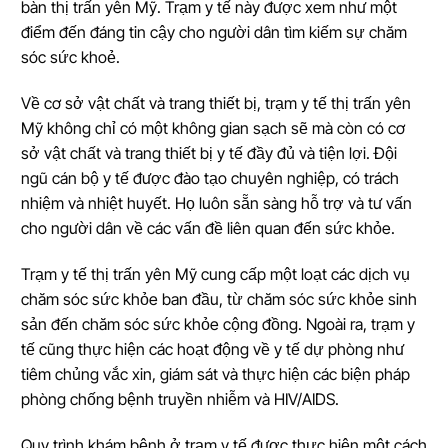
bàn thị trấn yên Mỹ. Trạm y tế này được xem như một
điểm đến đáng tin cậy cho người dân tìm kiếm sự chăm
sóc sức khoẻ.
Về cơ sở vật chất và trang thiết bị, trạm y tế thị trấn yên
Mỹ không chỉ có một không gian sạch sẽ mà còn có cơ
sở vật chất và trang thiết bị y tế đầy đủ và tiện lợi. Đội
ngũ cán bộ y tế được đào tạo chuyên nghiệp, có trách
nhiệm và nhiệt huyết. Họ luôn sẵn sàng hỗ trợ và tư vấn
cho người dân về các vấn đề liên quan đến sức khỏe.
Trạm y tế thị trấn yên Mỹ cung cấp một loạt các dịch vụ
chăm sóc sức khỏe ban đầu, từ chăm sóc sức khỏe sinh
sản đến chăm sóc sức khỏe cộng đồng. Ngoài ra, trạm y
tế cũng thực hiện các hoạt động về y tế dự phòng như
tiêm chủng vắc xin, giám sát và thực hiện các biện pháp
phòng chống bệnh truyền nhiễm và HIV/AIDS.
Quy trình khám bệnh ở trạm y tế được thực hiện một cách