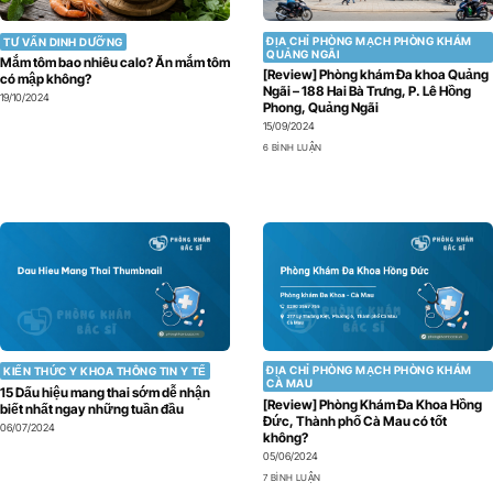
ĐỊA CHỈ PHÒNG MẠCH PHÒNG KHÁM
TƯ VẤN DINH DƯỠNG
QUẢNG NGÃI
Mắm tôm bao nhiêu calo? Ăn mắm tôm
[Review] Phòng khám Đa khoa Quảng
có mập không?
Ngãi – 188 Hai Bà Trưng, P. Lê Hồng
19/10/2024
Phong, Quảng Ngãi
15/09/2024
6 BÌNH LUẬN
ĐỊA CHỈ PHÒNG MẠCH PHÒNG KHÁM
KIẾN THỨC Y KHOA THÔNG TIN Y TẾ
CÀ MAU
15 Dấu hiệu mang thai sớm dễ nhận
[Review] Phòng Khám Đa Khoa Hồng
biết nhất ngay những tuần đầu
Đức, Thành phố Cà Mau có tốt
06/07/2024
không?
05/06/2024
7 BÌNH LUẬN