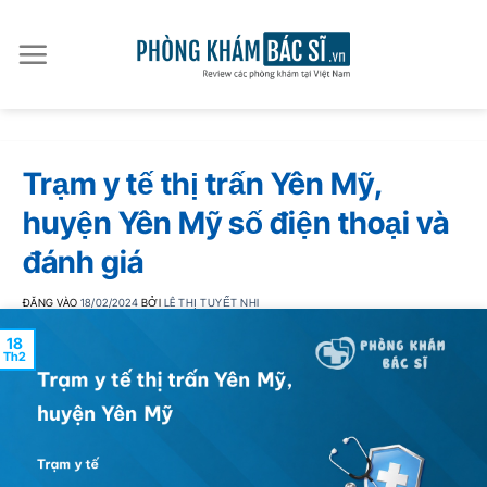
Bỏ
qua
nội
dung
Trạm y tế thị trấn Yên Mỹ,
huyện Yên Mỹ số điện thoại và
đánh giá
ĐĂNG VÀO
18/02/2024
BỞI
LÊ THỊ TUYẾT NHI
18
Th2