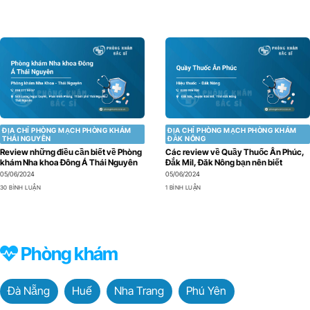
ĐỊA CHỈ PHÒNG MẠCH PHÒNG KHÁM
ĐỊA CHỈ PHÒNG MẠCH PHÒNG KHÁM
THÁI NGUYÊN
ĐẮK NÔNG
Review những điều cần biết về Phòng
Các review về Quầy Thuốc Ân Phúc,
khám Nha khoa Đông Á Thái Nguyên
Đắk Mil, Đăk Nông bạn nên biết
05/06/2024
05/06/2024
30 BÌNH LUẬN
1 BÌNH LUẬN
Phòng khám
Đà Nẵng
Huế
Nha Trang
Phú Yên