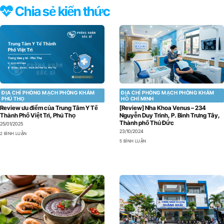
Chia sẻ kiến thức
ĐỊA CHỈ PHÒNG MẠCH PHÒNG KHÁM
ĐỊA CHỈ PHÒNG MẠCH PHÒNG KHÁM
PHÚ THỌ
HỒ CHÍ MINH
Review ưu điểm của Trung Tâm Y Tế
[Review] Nha Khoa Venus – 234
Thành Phố Việt Trì, Phú Thọ
Nguyễn Duy Trinh, P. Bình Trưng Tây,
Thành phố Thủ Đức
25/01/2025
23/10/2024
2 BÌNH LUẬN
5 BÌNH LUẬN