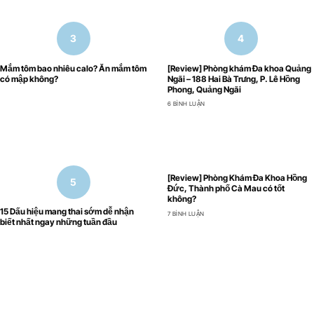
Mắm tôm bao nhiêu calo? Ăn mắm tôm
[Review] Phòng khám Đa khoa Quảng
có mập không?
Ngãi – 188 Hai Bà Trưng, P. Lê Hồng
Phong, Quảng Ngãi
6 BÌNH LUẬN
[Review] Phòng Khám Đa Khoa Hồng
Đức, Thành phố Cà Mau có tốt
không?
15 Dấu hiệu mang thai sớm dễ nhận
7 BÌNH LUẬN
biết nhất ngay những tuần đầu