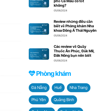
phố Cà Mau có tốt
không?
05/06/2024
Review những điều cần
biết về Phòng khám Nha
khoa Đông Á Thái Nguyên
05/06/2024
Các review về Quầy
Thuốc Ân Phúc, Đắk Mil,
Đăk Nông bạn nên biết
05/06/2024
Phòng khám
Đà Nẵng
Huế
Nha Trang
Phú Yên
Quảng Bình