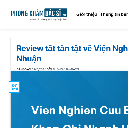
Bỏ
qua
Giới thiệu
Thông tin bện
nội
dung
Review tất tần tật về Viện N
Nhuận
ĐĂNG VÀO
07/11/2022
BỞI
PHONGKHAMBACSI
07
Th11