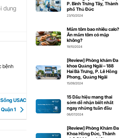
P. Bình Trưng Tây, Thành
ội dung
phố Thủ Đức
23/10/2024
Mắm tôm bao nhiêu calo?
Ăn mắm tôm có mập
không?
19/10/2024
[Review] Phòng khám Đa
khoa Quảng Ngãi – 188
ác bệnh
Hai Bà Trưng, P. Lê Hồng
Phong, Quảng Ngãi
15/09/2024
15 Dấu hiệu mang thai
t Sống USAC
sớm dễ nhận biết nhất
ngay những tuần đầu
, Quận 1
06/07/2024
[Review] Phòng Khám Đa
Khoa Hồng Đức, Thành