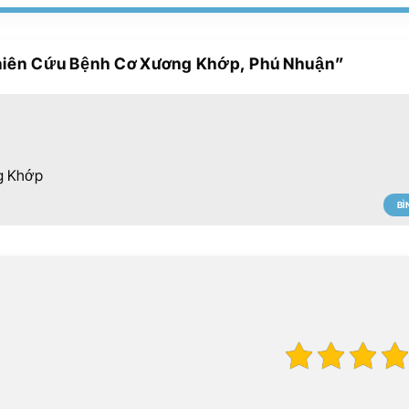
Nghiên Cứu Bệnh Cơ Xương Khớp, Phú Nhuận
”
g Khớp
BÌ