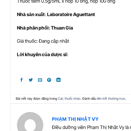
Thuốc tiêm 0.5g/5mL x hộp 10 ống, hộp 100 ống
Nhà s
ả
n xu
ấ
t
:
Laboratoire Aguettant
Nhà phân phối: Thuan Gia
Giá thuốc: Đang cập nhật
L
ờ
i khuyên c
ủ
a d
ượ
c sĩ:
Bài viết này được đăng trong
Các thuốc khác
. Đánh dấu
liên kết thường trực
.
PHẠM THỊ NHẬT VY
Điều dưỡng viên Phạm Thị Nhật Vy là 