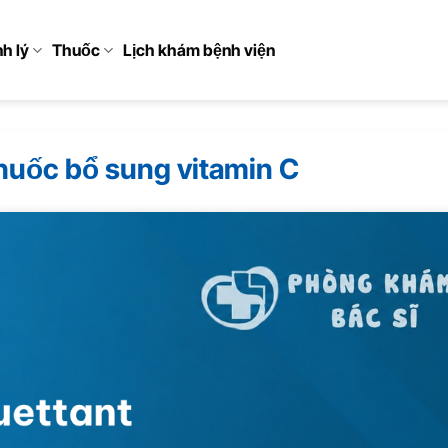
h lý
Thuốc
Lịch khám bệnh viện
huốc bổ sung vitamin C