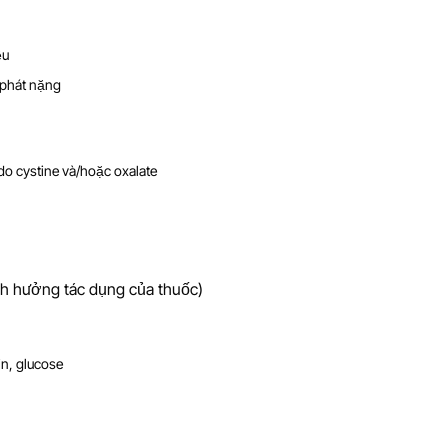
ệu
 phát nặng
 do cystine và/hoặc oxalate
nh hưởng tác dụng của thuốc)
in, glucose