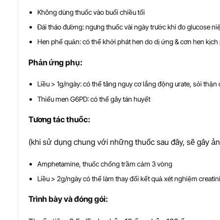
Không dùng thuốc vào buổi chiều tối
Đái tháo đường: ngưng thuốc vài ngày trước khi đo glucose ni
Hen phế quản: có thể khởi phát hen do dị ứng & cơn hen kịch
Ph
ả
n
ứ
ng ph
ụ
:
Liều > 1g/ngày: có thể tăng nguy cơ lắng động urate, sỏi thận
Thiếu men G6PD: có thể gây tán huyết
T
ươ
ng tác thu
ố
c:
(khi sử dụng chung với những thuốc sau đây, sẽ gây ả
Amphetamine, thuốc chống trầm cảm 3 vòng
Liều > 2g/ngày có thể làm thay đổi kết quả xét nghiệm creatin
Trình bày và đóng gói: