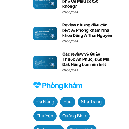
phố Cà Mau có tốt
không?
05/06/2024
Review những điều cần
biết về Phòng khám Nha
khoa Đông Á Thái Nguyên
05/06/2024
Các review về Quầy
Thuốc Ân Phúc, Đắk Mil,
Đăk Nông bạn nên biết
05/06/2024
Phòng khám
Đà Nẵng
Huế
Nha Trang
Phú Yên
Quảng Bình