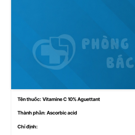
Tên thu
ố
c:
Vitamine C 10% Aguettant
Thành ph
ầ
n
:
Ascorbic acid
Ch
ỉ
đ
ị
nh: