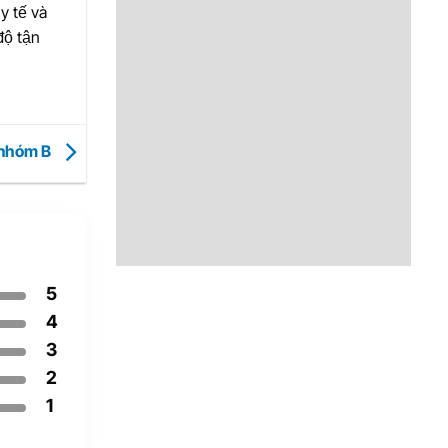
y tế và
độ tận
n nhóm B
5
4
3
2
1