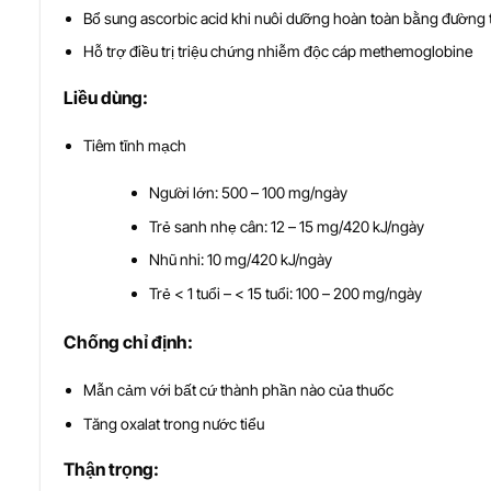
Bổ sung ascorbic acid khi nuôi dưỡng hoàn toàn bằng đường
Hỗ trợ điều trị triệu chứng nhiễm độc cáp methemoglobine
Li
ề
u dùng:
Tiêm tĩnh mạch
Người lớn: 500 – 100 mg/ngày
Trẻ sanh nhẹ cân: 12 – 15 mg/420 kJ/ngày
Nhũ nhi: 10 mg/420 kJ/ngày
Trẻ < 1 tuổi – < 15 tuổi: 100 – 200 mg/ngày
Ch
ố
ng ch
ỉ
đ
ị
nh:
Mẫn cảm với bất cứ thành phần nào của thuốc
Tăng oxalat trong nước tiểu
Th
ậ
n tr
ọ
ng: