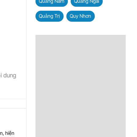
Quảng Nam
Quảng Ngãi
Quảng Trị
Quy Nhơn
ội dung
n, hiện