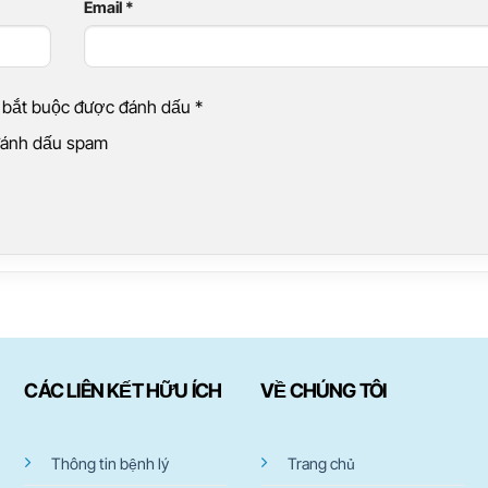
Email
*
g bắt buộc được đánh dấu
*
 đánh dấu spam
CÁC LIÊN KẾT HỮU ÍCH
VỀ CHÚNG TÔI
Thông tin bệnh lý
Trang chủ