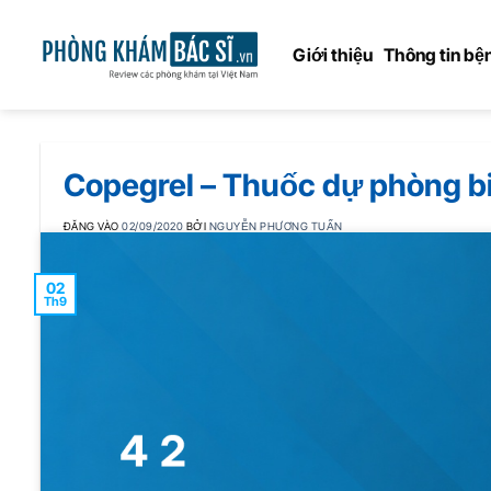
Bỏ
qua
Giới thiệu
Thông tin bện
nội
dung
Copegrel – Thuốc dự phòng b
ĐĂNG VÀO
02/09/2020
BỞI
NGUYỄN PHƯƠNG TUẤN
02
Th9