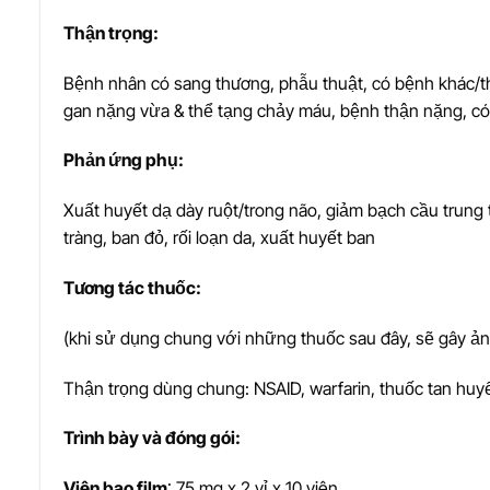
Th
ậ
n tr
ọ
ng:
Bệnh nhân có sang thương, phẫu thuật, có bệnh khác/th
gan nặng vừa & thể tạng chảy máu, bệnh thận nặng, có 
Ph
ả
n
ứ
ng ph
ụ
:
Xuất huyết dạ dày ruột/trong não, giảm bạch cầu trung tí
tràng, ban đỏ, rối loạn da, xuất huyết ban
T
ươ
ng tác thu
ố
c:
(khi sử dụng chung với những thuốc sau đây, sẽ gây ả
Thận trọng dùng chung: NSAID, warfarin, thuốc tan huyế
Trình bày và đóng gói:
Viên bao film
: 75 mg x 2 vỉ x 10 viên