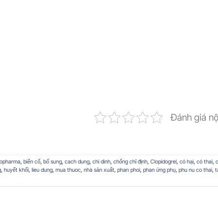
Đánh giá n
topharma
,
biến cố
,
bổ sung
,
cach dung
,
chi dinh
,
chống chỉ định
,
Clopidogrel
,
có hại
,
có thai
,
g
,
huyết khối
,
lieu dung
,
mua thuoc
,
nhà sản xuất
,
phan phoi
,
phan ứng phụ
,
phu nu co thai
,
t