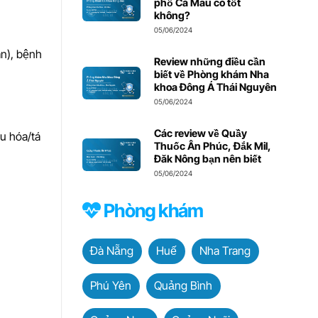
phố Cà Mau có tốt
không?
05/06/2024
ãn), bệnh
Review những điều cần
biết về Phòng khám Nha
khoa Đông Á Thái Nguyên
05/06/2024
Các review về Quầy
êu hóa/tá
Thuốc Ân Phúc, Đắk Mil,
Đăk Nông bạn nên biết
05/06/2024
Phòng khám
Đà Nẵng
Huế
Nha Trang
Phú Yên
Quảng Bình