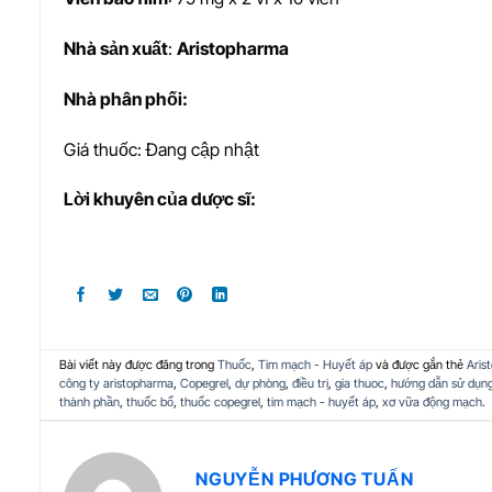
Nhà s
ả
n xu
ấ
t
:
Aristopharma
Nhà phân phối:
Giá thuốc: Đang cập nhật
L
ờ
i khuyên c
ủ
a d
ượ
c sĩ:
Bài viết này được đăng trong
Thuốc
,
Tim mạch - Huyết áp
và được gắn thẻ
Aris
công ty aristopharma
,
Copegrel
,
dự phòng
,
điều trị
,
gia thuoc
,
hướng dẫn sử dụn
thành phần
,
thuốc bổ
,
thuốc copegrel
,
tim mạch - huyết áp
,
xơ vữa động mạch
.
NGUYỄN PHƯƠNG TUẤN