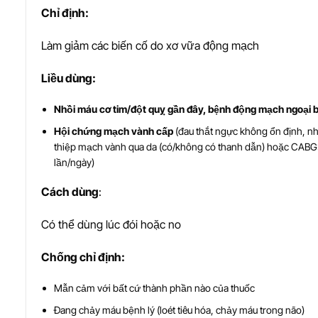
Ch
ỉ
đ
ị
nh:
Làm giảm các biến cố do xơ vữa động mạch
Li
ề
u dùng:
Nhồi máu cơ tim/đột quỵ gần đây, bệnh động mạch ngoại b
Hội chứng mạch vành cấp
(đau thắt ngực không ổn định, n
thiệp mạch vành qua da (có/không có thanh dẫn) hoặc CABG: k
lần/ngày)
Cách dùng
:
Có thể dùng lúc đói hoặc no
Ch
ố
ng ch
ỉ
đ
ị
nh:
Mẫn cảm với bất cứ thành phần nào của thuốc
Đang chảy máu bệnh lý (loét tiêu hóa, chảy máu trong não)