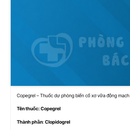
Copegrel – Thuốc dự phòng biến cố xơ vữa động mạch
Tên thu
ố
c: Copegrel
Thành ph
ầ
n
:
Clopidogrel