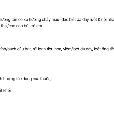
ương tổn có xu hướng chảy máu (đặc biệt dạ dày ruột & nội nh
thai/cho con bú, trẻ em
nh/bạch cầu hạt, rối loạn tiêu hóa, viêm/loét dạ dày, loét ống ti
nh hưởng tác dụng của thuốc)
t khối