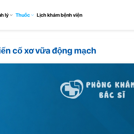
h lý
Thuốc
Lịch khám bệnh viện
iến cố xơ vữa động mạch