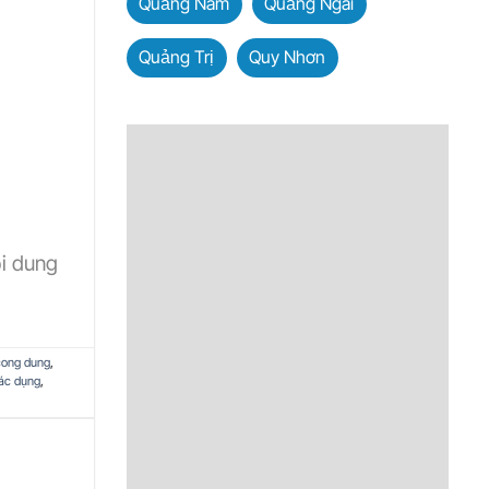
Quảng Nam
Quảng Ngãi
Quảng Trị
Quy Nhơn
ội dung
cong dung
,
ác dụng
,