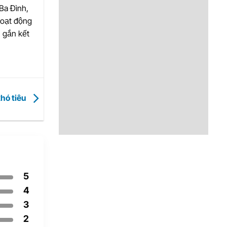
Ba Đình,
hoạt động
 gắn kết
khó tiêu
5
4
3
2