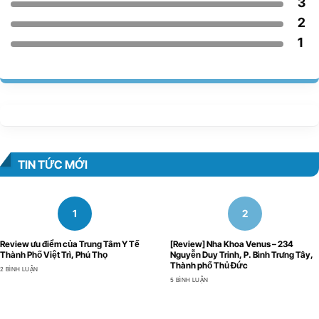
3
2
1
TIN TỨC MỚI
Review ưu điểm của Trung Tâm Y Tế
[Review] Nha Khoa Venus – 234
Thành Phố Việt Trì, Phú Thọ
Nguyễn Duy Trinh, P. Bình Trưng Tây,
Thành phố Thủ Đức
2 BÌNH LUẬN
5 BÌNH LUẬN