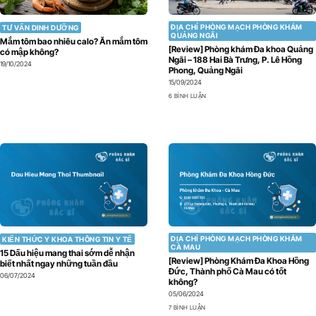
ĐỊA CHỈ PHÒNG MẠCH PHÒNG KHÁM
TƯ VẤN DINH DƯỠNG
QUẢNG NGÃI
Mắm tôm bao nhiêu calo? Ăn mắm tôm
[Review] Phòng khám Đa khoa Quảng
có mập không?
Ngãi – 188 Hai Bà Trưng, P. Lê Hồng
19/10/2024
Phong, Quảng Ngãi
15/09/2024
6 BÌNH LUẬN
ĐỊA CHỈ PHÒNG MẠCH PHÒNG KHÁM
KIẾN THỨC Y KHOA THÔNG TIN Y TẾ
CÀ MAU
15 Dấu hiệu mang thai sớm dễ nhận
[Review] Phòng Khám Đa Khoa Hồng
biết nhất ngay những tuần đầu
Đức, Thành phố Cà Mau có tốt
06/07/2024
không?
05/06/2024
7 BÌNH LUẬN