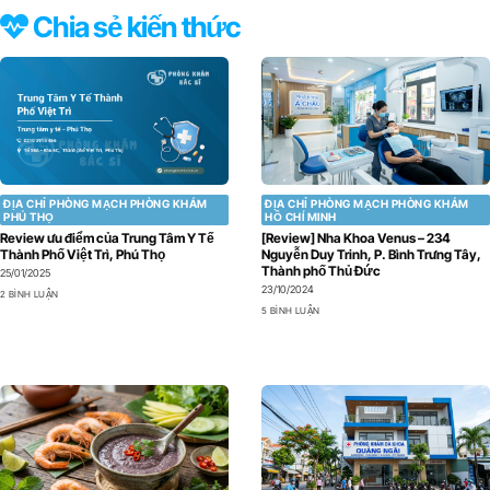
Chia sẻ kiến thức
ĐỊA CHỈ PHÒNG MẠCH PHÒNG KHÁM
ĐỊA CHỈ PHÒNG MẠCH PHÒNG KHÁM
PHÚ THỌ
HỒ CHÍ MINH
Review ưu điểm của Trung Tâm Y Tế
[Review] Nha Khoa Venus – 234
Thành Phố Việt Trì, Phú Thọ
Nguyễn Duy Trinh, P. Bình Trưng Tây,
Thành phố Thủ Đức
25/01/2025
23/10/2024
2 BÌNH LUẬN
5 BÌNH LUẬN