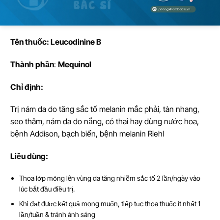
Tên thu
ố
c: Leucodinine B
Thành ph
ầ
n
:
Mequinol
Ch
ỉ
đ
ị
nh:
Trị nám da do tăng sắc tố melanin mắc phải, tàn nhang,
sẹo thâm, nám da do nắng, có thai hay dùng nước hoa,
bệnh Addison, bạch biến, bệnh melanin Riehl
Li
ề
u dùng:
Thoa lớp mỏng lên vùng da tăng nhiễm sắc tố 2 lần/ngày vào
lúc bắt đầu điều trị.
Khi đạt được kết quả mong muốn, tiếp tục thoa thuốc ít nhất 1
lần/tuần & tránh ánh sáng