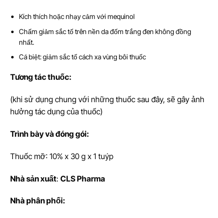
Kích thích hoặc nhạy cảm với mequinol
Chấm giảm sắc tố trên nền da đốm trắng đen không đồng
nhất.
Cá biệt: giảm sắc tố cách xa vùng bôi thuốc
T
ươ
ng tác thu
ố
c:
(khi sử dụng chung với những thuốc sau đây, sẽ gây ảnh
hưởng tác dụng của thuốc)
Trình bày và đóng gói:
Thuốc mỡ: 10% x 30 g x 1 tuýp
Nhà s
ả
n xu
ấ
t
:
CLS Pharma
Nhà phân phối: