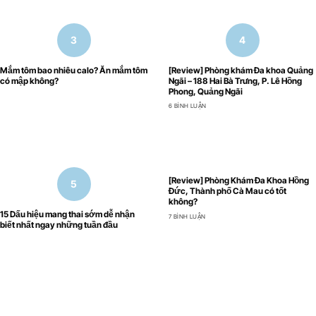
Mắm tôm bao nhiêu calo? Ăn mắm tôm
[Review] Phòng khám Đa khoa Quảng
có mập không?
Ngãi – 188 Hai Bà Trưng, P. Lê Hồng
Phong, Quảng Ngãi
6 BÌNH LUẬN
[Review] Phòng Khám Đa Khoa Hồng
Đức, Thành phố Cà Mau có tốt
không?
15 Dấu hiệu mang thai sớm dễ nhận
7 BÌNH LUẬN
biết nhất ngay những tuần đầu