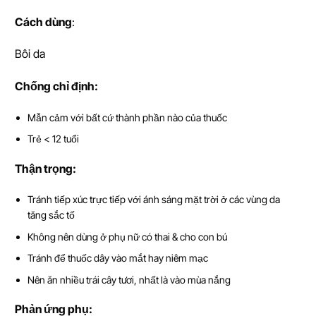
Cách dùng
:
Bôi da
Ch
ố
ng ch
ỉ
đ
ị
nh:
Mẫn cảm với bất cứ thành phần nào của thuốc
Trẻ < 12 tuổi
Th
ậ
n tr
ọ
ng:
Tránh tiếp xúc trực tiếp với ánh sáng mặt trời ở các vùng da
tăng sắc tố
Không nên dùng ở phụ nữ có thai & cho con bú
Tránh để thuốc dây vào mắt hay niêm mạc
Nên ăn nhiều trái cây tươi, nhất là vào mùa nắng
Ph
ả
n
ứ
ng ph
ụ
: