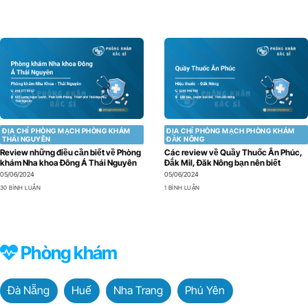
ĐỊA CHỈ PHÒNG MẠCH PHÒNG KHÁM
ĐỊA CHỈ PHÒNG MẠCH PHÒNG KHÁM
THÁI NGUYÊN
ĐẮK NÔNG
Review những điều cần biết về Phòng
Các review về Quầy Thuốc Ân Phúc,
khám Nha khoa Đông Á Thái Nguyên
Đắk Mil, Đăk Nông bạn nên biết
05/06/2024
05/06/2024
30 BÌNH LUẬN
1 BÌNH LUẬN
Phòng khám
Đà Nẵng
Huế
Nha Trang
Phú Yên