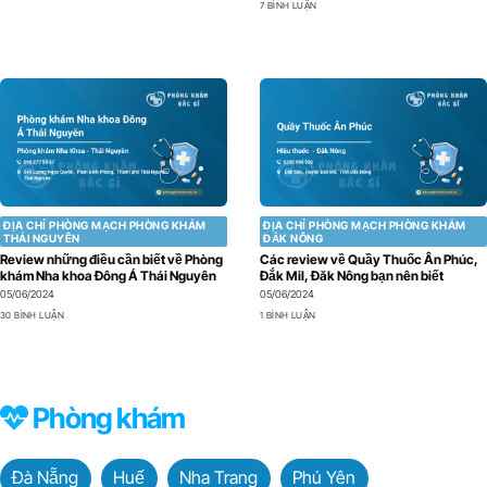
7 BÌNH LUẬN
ĐỊA CHỈ PHÒNG MẠCH PHÒNG KHÁM
ĐỊA CHỈ PHÒNG MẠCH PHÒNG KHÁM
THÁI NGUYÊN
ĐẮK NÔNG
Review những điều cần biết về Phòng
Các review về Quầy Thuốc Ân Phúc,
khám Nha khoa Đông Á Thái Nguyên
Đắk Mil, Đăk Nông bạn nên biết
05/06/2024
05/06/2024
30 BÌNH LUẬN
1 BÌNH LUẬN
Phòng khám
Đà Nẵng
Huế
Nha Trang
Phú Yên