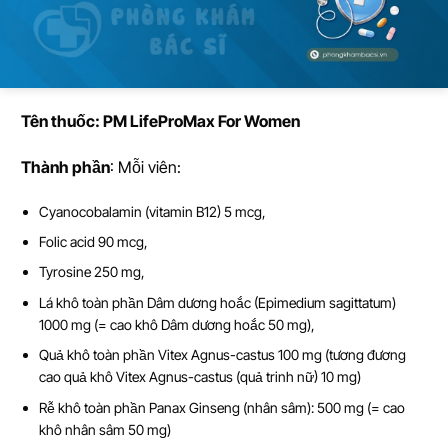
Tên thu
ố
c:
PM LifeProMax For Women
Thành ph
ầ
n
: Mỗi viên:
Cyanocobalamin (vitamin B12) 5 mcg,
Folic acid 90 mcg,
Tyrosine 250 mg,
Lá khô toàn phần Dâm dương hoắc (Epimedium sagittatum)
1000 mg (= cao khô Dâm dương hoắc 50 mg),
Quả khô toàn phần Vitex Agnus-castus 100 mg (tương đương
cao quả khô Vitex Agnus-castus (quả trinh nữ) 10 mg)
Rễ khô toàn phần Panax Ginseng (nhân sâm): 500 mg (= cao
khô nhân sâm 50 mg)