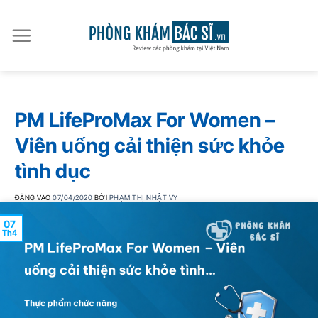
Bỏ
qua
nội
dung
PM LifeProMax For Women –
Viên uống cải thiện sức khỏe
tình dục
ĐĂNG VÀO
07/04/2020
BỞI
PHẠM THỊ NHẬT VY
07
Th4