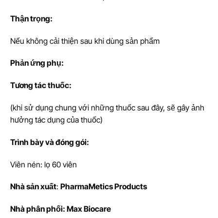
Th
ậ
n tr
ọ
ng:
Nếu không cải thiện sau khi dùng sản phẩm
Ph
ả
n
ứ
ng ph
ụ
:
T
ươ
ng tác thu
ố
c:
(khi sử dụng chung với những thuốc sau đây, sẽ gây ảnh
hưởng tác dụng của thuốc)
Trình bày và đóng gói:
Viên nén: lọ 60 viên
Nhà s
ả
n xu
ấ
t
:
PharmaMetics Products
Nhà phân phối: Max Biocare