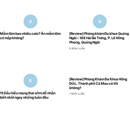
Mắm tôm bao nhiêu calo? Ăn mắm tôm
[Review] Phòng khám Đa khoa Quảng
có mập không?
Ngãi – 188 Hai Bà Trưng, P. Lê Hồng
Phong, Quảng Ngãi
6 BÌNH LUẬN
[Review] Phòng Khám Đa Khoa Hồng
Đức, Thành phố Cà Mau có tốt
không?
15 Dấu hiệu mang thai sớm dễ nhận
7 BÌNH LUẬN
biết nhất ngay những tuần đầu