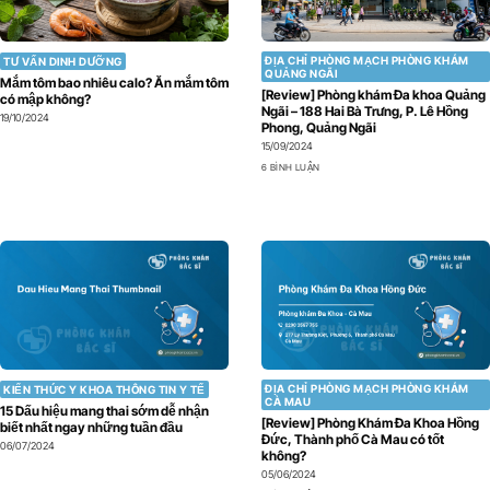
ĐỊA CHỈ PHÒNG MẠCH PHÒNG KHÁM
TƯ VẤN DINH DƯỠNG
QUẢNG NGÃI
Mắm tôm bao nhiêu calo? Ăn mắm tôm
[Review] Phòng khám Đa khoa Quảng
có mập không?
Ngãi – 188 Hai Bà Trưng, P. Lê Hồng
19/10/2024
Phong, Quảng Ngãi
15/09/2024
6 BÌNH LUẬN
ĐỊA CHỈ PHÒNG MẠCH PHÒNG KHÁM
KIẾN THỨC Y KHOA THÔNG TIN Y TẾ
CÀ MAU
15 Dấu hiệu mang thai sớm dễ nhận
[Review] Phòng Khám Đa Khoa Hồng
biết nhất ngay những tuần đầu
Đức, Thành phố Cà Mau có tốt
06/07/2024
không?
05/06/2024