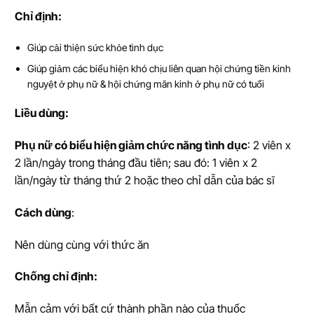
Ch
ỉ
đ
ị
nh:
Giúp cải thiện sức khỏe tình dục
Giúp giảm các biểu hiện khó chịu liên quan hội chứng tiền kinh
nguyệt ở phụ nữ & hội chứng mãn kinh ở phụ nữ có tuổi
Li
ề
u dùng:
Phụ nữ có biểu hiện giảm chức năng tình dục
: 2 viên x
2 lần/ngày trong tháng đầu tiên; sau đó: 1 viên x 2
lần/ngày từ tháng thứ 2 hoặc theo chỉ dẫn của bác sĩ
Cách dùng
:
Nên dùng cùng với thức ăn
Ch
ố
ng ch
ỉ
đ
ị
nh:
Mẫn cảm với bất cứ thành phần nào của thuốc