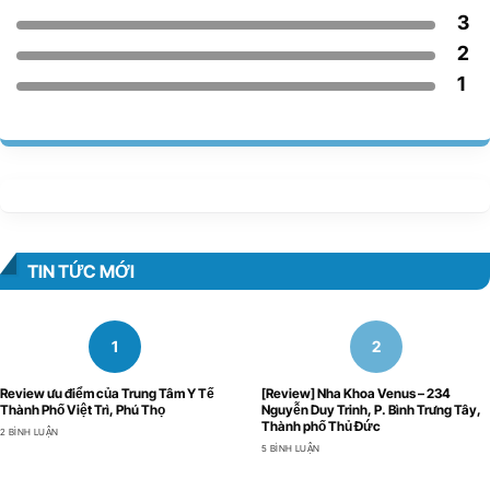
3
2
1
TIN TỨC MỚI
Review ưu điểm của Trung Tâm Y Tế
[Review] Nha Khoa Venus – 234
Thành Phố Việt Trì, Phú Thọ
Nguyễn Duy Trinh, P. Bình Trưng Tây,
Thành phố Thủ Đức
2 BÌNH LUẬN
5 BÌNH LUẬN