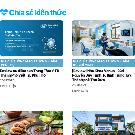
Chia sẻ kiến thức
ĐỊA CHỈ PHÒNG MẠCH PHÒNG KHÁM
ĐỊA CHỈ PHÒNG MẠCH PHÒNG KHÁM
PHÚ THỌ
HỒ CHÍ MINH
Review ưu điểm của Trung Tâm Y Tế
[Review] Nha Khoa Venus – 234
Thành Phố Việt Trì, Phú Thọ
Nguyễn Duy Trinh, P. Bình Trưng Tây,
Thành phố Thủ Đức
25/01/2025
23/10/2024
2 BÌNH LUẬN
5 BÌNH LUẬN