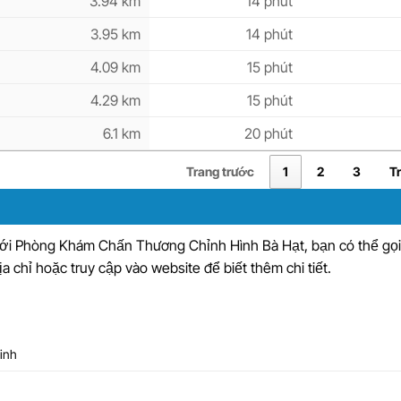
3.94 km
14 phút
3.95 km
14 phút
4.09 km
15 phút
4.29 km
15 phút
6.1 km
20 phút
Trang trước
1
2
3
T
với Phòng Khám Chấn Thương Chỉnh Hình Bà Hạt, bạn có thể gọi 
ịa chỉ hoặc truy cập vào website để biết thêm chi tiết.
Minh