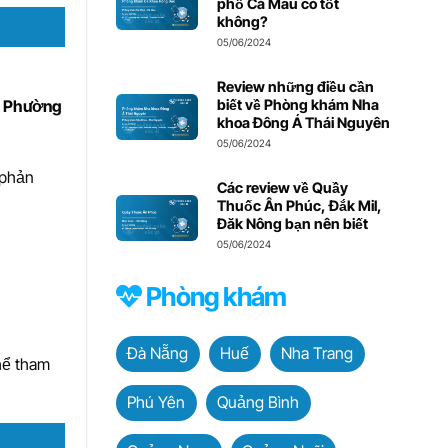
phố Cà Mau có tốt
không?
05/06/2024
Review những điều cần
biết về Phòng khám Nha
, Phường
khoa Đông Á Thái Nguyên
05/06/2024
 phản
Các review về Quầy
Thuốc Ân Phúc, Đắk Mil,
Đăk Nông bạn nên biết
05/06/2024
Phòng khám
Đà Nẵng
Huế
Nha Trang
hể tham
Phú Yên
Quảng Bình