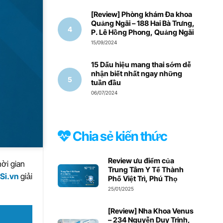
[Review] Phòng khám Đa khoa
Quảng Ngãi – 188 Hai Bà Trưng,
P. Lê Hồng Phong, Quảng Ngãi
15/09/2024
15 Dấu hiệu mang thai sớm dễ
nhận biết nhất ngay những
tuần đầu
06/07/2024
Chia sẻ kiến thức
Review ưu điểm của
hời gian
Trung Tâm Y Tế Thành
Si.vn
giải
Phố Việt Trì, Phú Thọ
25/01/2025
[Review] Nha Khoa Venus
– 234 Nguyễn Duy Trinh,