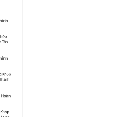
hỉnh
Khớp
n Tân
hỉnh
g Khớp
 Thành
 Hoàn
 Khớp
 Huyện