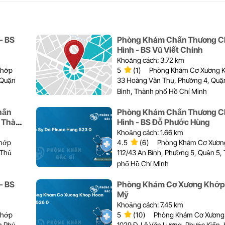
- BS
Phòng Khám Chấn Thương C
Hình - BS Vũ Viết Chính
Khoảng cách: 3.72 km
Khớp
5
(1)
Phòng Khám Cơ Xương 
 Quận
33 Hoàng Văn Thụ, Phường 4, Quậ
Bình, Thành phố Hồ Chí Minh
hấn
Phòng Khám Chấn Thương C
u Thành
Hình - BS Đỗ Phước Hùng
Khoảng cách: 1.66 km
hớp
4.5
(6)
Phòng Khám Cơ Xươn
 Thủ
112/43 An Bình, Phường 5, Quận 5,
phố Hồ Chí Minh
- BS
Phòng Khám Cơ Xương Khớp
Mỹ
Khoảng cách: 7.45 km
Khớp
5
(10)
Phòng Khám Cơ Xương
n Phú
1029 Đ. Lê Văn Lương, Phước Kiển,