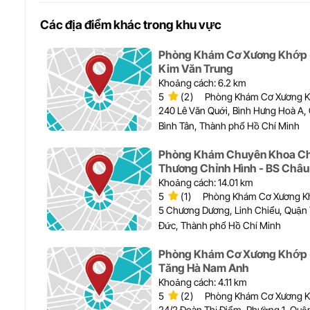
Các địa điểm khác trong khu vực
Phòng Khám Cơ Xương Khớp 
Kim Văn Trung
Khoảng cách: 6.2 km
5
(2)
Phòng Khám Cơ Xương 
240 Lê Văn Quới, Bình Hưng Hoà A,
Bình Tân, Thành phố Hồ Chí Minh
Phòng Khám Chuyên Khoa C
Thương Chỉnh Hình - BS Châ
Long
Khoảng cách: 14.01 km
5
(1)
Phòng Khám Cơ Xương K
5 Chương Dương, Linh Chiểu, Quận
Đức, Thành phố Hồ Chí Minh
Phòng Khám Cơ Xương Khớp 
Tăng Hà Nam Anh
Khoảng cách: 4.11 km
5
(2)
Phòng Khám Cơ Xương 
24/2 Đoàn Thị Điểm, Phường 1, Quậ