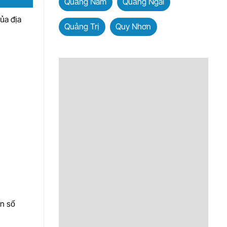
Quảng Nam
Quảng Ngãi
ủa địa
Quảng Trị
Quy Nhơn
ến số