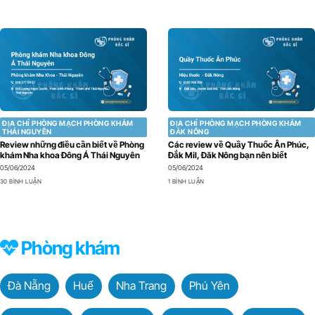
ĐỊA CHỈ PHÒNG MẠCH PHÒNG KHÁM
ĐỊA CHỈ PHÒNG MẠCH PHÒNG KHÁM
THÁI NGUYÊN
ĐẮK NÔNG
Review những điều cần biết về Phòng
Các review về Quầy Thuốc Ân Phúc,
khám Nha khoa Đông Á Thái Nguyên
Đắk Mil, Đăk Nông bạn nên biết
05/06/2024
05/06/2024
30 BÌNH LUẬN
1 BÌNH LUẬN
Phòng khám
Đà Nẵng
Huế
Nha Trang
Phú Yên