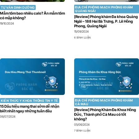
ĐỊA CHỈ PHÒNG MẠCH PHÒNG KHÁM
TƯ VẤN DINH DƯỠNG
QUẢNG NGÃI
Mắm tôm bao nhiêu calo? Ăn mắm tôm
[Review] Phòng khám Đa khoa Quảng
có mập không?
Ngãi – 188 Hai Bà Trưng, P. Lê Hồng
19/10/2024
Phong, Quảng Ngãi
15/09/2024
6 BÌNH LUẬN
ĐỊA CHỈ PHÒNG MẠCH PHÒNG KHÁM
KIẾN THỨC Y KHOA THÔNG TIN Y TẾ
CÀ MAU
15 Dấu hiệu mang thai sớm dễ nhận
[Review] Phòng Khám Đa Khoa Hồng
biết nhất ngay những tuần đầu
Đức, Thành phố Cà Mau có tốt
06/07/2024
không?
05/06/2024
7 BÌNH LUẬN