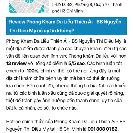
547A Đ. 3/2, Phường 8, Quận 10, Thành
phố Hồ Chí Minh
Review Phòng Khám Da Liễu Thiên Ái - BS Nguyễn
Thị Diệu My có uy tín không?
Phòng Khám Da Liễu Thiên Ái - BS Nguyễn Thị Diệu My là
một địa điểm được đánh giá cao chuyên khám, điều trị các
vấn đề liên quan đến lĩnh vực Phòng khám Da liễu với hơn
13 review
với tổng số điểm là
5/5 sao
. Các bình luận tốt
chiếm tới
100%
, chính vì thế, có thể nói rằng đây là một
địa chỉ khám chữa bệnh uy tín mà bạn có thể tin tưởng
lựa chọn. Bên cạnh đó, những thông tin bịa đặt, các khiếu
nại từ các bình luận xấu cũng đã được giải quyết rõ ràng,
triệt để tránh gây ảnh hưởng đến thanh danh, uy tín của
bất kì cá nhân, cơ sở, tổ chức nào.
Hotline chính thức của Phòng Khám Da Liễu Thiên Ái - BS
Nguyễn Thị Diệu My tại Hồ Chí Minh là
091 808 01 82
.