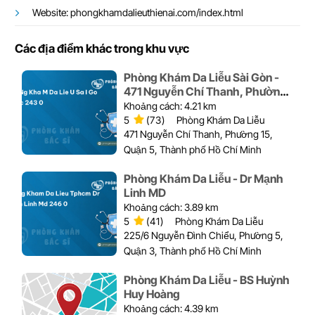
Website: phongkhamdalieuthienai.com/index.html
Các địa điểm khác trong khu vực
Phòng Khám Da Liễu Sài Gòn -
471 Nguyễn Chí Thanh, Phường
15, Quận 5
Khoảng cách: 4.21 km
5
(73)
Phòng Khám Da Liễu
471 Nguyễn Chí Thanh, Phường 15,
Quận 5, Thành phố Hồ Chí Minh
Phòng Khám Da Liễu - Dr Mạnh
Linh MD
Khoảng cách: 3.89 km
5
(41)
Phòng Khám Da Liễu
225/6 Nguyễn Đình Chiểu, Phường 5,
Quận 3, Thành phố Hồ Chí Minh
Phòng Khám Da Liễu - BS Huỳnh
Huy Hoàng
Khoảng cách: 4.39 km