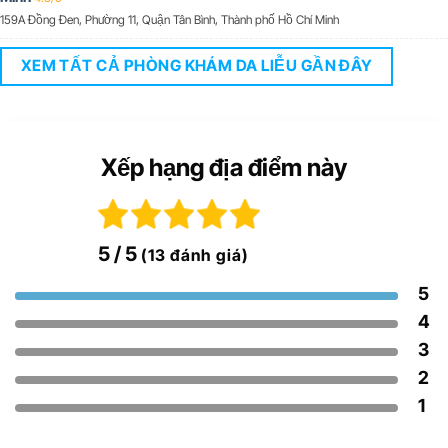
159A Đồng Đen, Phường 11, Quận Tân Bình, Thành phố Hồ Chí Minh
XEM TẤT CẢ PHÒNG KHÁM DA LIỄU GẦN ĐÂY
Xếp hạng địa điểm này
5
/ 5
(13 đánh giá)
5
4
3
2
1