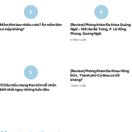
Mắm tôm bao nhiêu calo? Ăn mắm tôm
[Review] Phòng khám Đa khoa Quảng
có mập không?
Ngãi – 188 Hai Bà Trưng, P. Lê Hồng
Phong, Quảng Ngãi
6 BÌNH LUẬN
[Review] Phòng Khám Đa Khoa Hồng
Đức, Thành phố Cà Mau có tốt
không?
15 Dấu hiệu mang thai sớm dễ nhận
7 BÌNH LUẬN
biết nhất ngay những tuần đầu