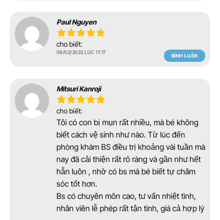
Paul Nguyen
cho biết:
09/02/2022 LÚC 17:17
BÌNH LUẬN
Mitsuri Kanroji
cho biết:
Tôi có con bị mụn rất nhiều, mà bé không
biết cách vệ sinh như nào. Từ lúc đến
phòng khám BS điều trị khoảng vài tuần mà
nay đã cải thiện rất rõ ràng và gần như hết
hẵn luôn , nhờ có bs mà bé biết tự chăm
sóc tốt hơn.
Bs có chuyên môn cao, tư vấn nhiệt tình,
nhân viên lễ phép rất tận tình, giá cả hợp lý