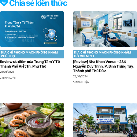
Chia sẻ kiến thức
ĐỊA CHỈ PHÒNG MẠCH PHÒNG KHÁM
ĐỊA CHỈ PHÒNG MẠCH PHÒNG KHÁM
PHÚ THỌ
HỒ CHÍ MINH
Review ưu điểm của Trung Tâm Y Tế
[Review] Nha Khoa Venus – 234
Thành Phố Việt Trì, Phú Thọ
Nguyễn Duy Trinh, P. Bình Trưng Tây,
Thành phố Thủ Đức
25/01/2025
23/10/2024
2 BÌNH LUẬN
5 BÌNH LUẬN