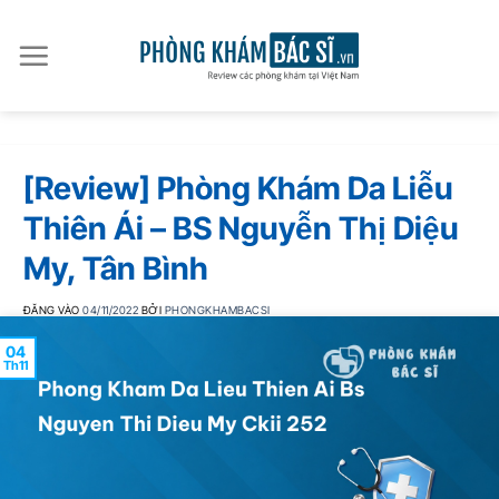
Bỏ
qua
nội
dung
[Review] Phòng Khám Da Liễu
Thiên Ái – BS Nguyễn Thị Diệu
My, Tân Bình
ĐĂNG VÀO
04/11/2022
BỞI
PHONGKHAMBACSI
04
Th11