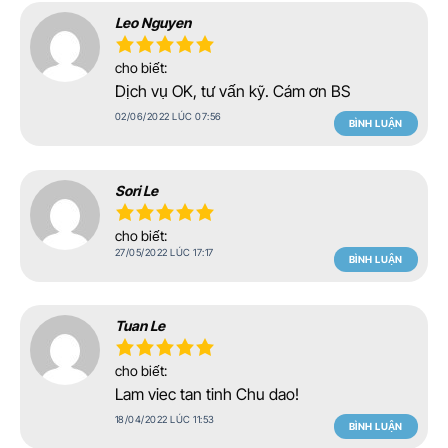
Leo Nguyen
cho biết:
Dịch vụ OK, tư vấn kỹ. Cám ơn BS
02/06/2022 LÚC 07:56
BÌNH LUẬN
Sori Le
cho biết:
27/05/2022 LÚC 17:17
BÌNH LUẬN
Tuan Le
cho biết:
Lam viec tan tinh Chu dao!
18/04/2022 LÚC 11:53
BÌNH LUẬN