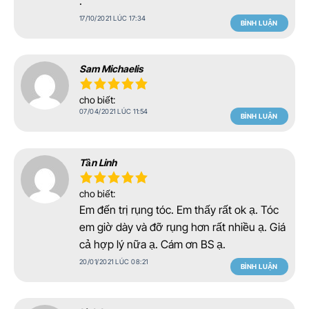
.
17/10/2021 LÚC 17:34
BÌNH LUẬN
Sam Michaelis
cho biết:
07/04/2021 LÚC 11:54
BÌNH LUẬN
Tần Linh
cho biết:
Em đến trị rụng tóc. Em thấy rất ok ạ. Tóc
em giờ dày và đỡ rụng hơn rất nhiều ạ. Giá
cả hợp lý nữa ạ. Cám ơn BS ạ.
20/01/2021 LÚC 08:21
BÌNH LUẬN