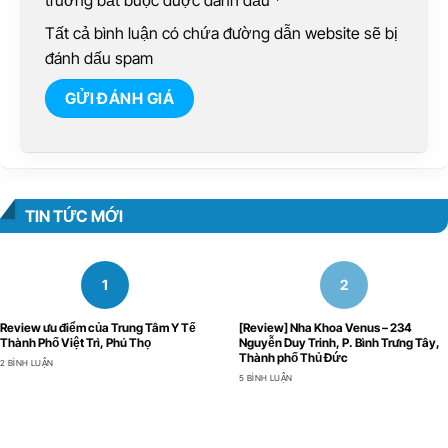
trường bắt buộc được đánh dấu
*
Tất cả bình luận có chứa đường dẫn website sẽ bị
đánh dấu spam
TIN TỨC MỚI
Review ưu điểm của Trung Tâm Y Tế
[Review] Nha Khoa Venus – 234
Thành Phố Việt Trì, Phú Thọ
Nguyễn Duy Trinh, P. Bình Trưng Tây,
Thành phố Thủ Đức
2 BÌNH LUẬN
5 BÌNH LUẬN