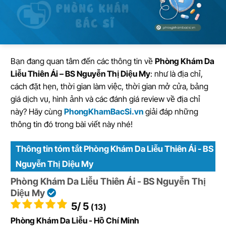
Bạn đang quan tâm đến các thông tin về
Phòng Khám Da
Liễu Thiên Ái – BS Nguyễn Thị Diệu My
: như là địa chỉ,
cách đặt hẹn, thời gian làm việc, thời gian mở cửa, bảng
giá dịch vụ, hình ảnh và các đánh giá review về địa chỉ
này? Hãy cùng
PhongKhamBacSi.vn
giải đáp những
thông tin đó trong bài viết này nhé!
Thông tin tóm tắt Phòng Khám Da Liễu Thiên Ái - BS
Nguyễn Thị Diệu My
Phòng Khám Da Liễu Thiên Ái - BS Nguyễn Thị
Diệu My
5
/ 5
(13)
Phòng Khám Da Liễu - Hồ Chí Minh