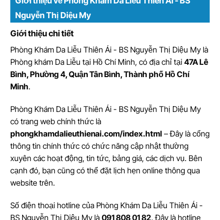
Giới thiệu về Phòng Khám Da Liễu Thiên Ái - BS
Nguyễn Thị Diệu My
Giới thiệu chi tiết
Phòng Khám Da Liễu Thiên Ái - BS Nguyễn Thị Diệu My
là
Phòng khám Da Liễu tại Hồ Chí Minh
, có địa chỉ tại
47A Lê
Bình, Phường 4, Quận Tân Bình, Thành phố Hồ Chí
Minh
.
Phòng Khám Da Liễu Thiên Ái - BS Nguyễn Thị Diệu My
có trang web chính thức là
phongkhamdalieuthienai.com/index.html
– Đây là cổng
thông tin chính thức có chức năng cập nhật thường
xuyên các hoạt động, tin tức, bảng giá, các dịch vụ. Bên
cạnh đó, bạn cũng có thể đặt lịch hẹn online thông qua
website trên.
Số điện thoại hotline của Phòng Khám Da Liễu Thiên Ái -
BS Nguyễn Thị Diệu My là
091 808 01 82
. Đây là hotline