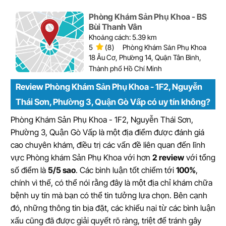
Phòng Khám Sản Phụ Khoa - BS
Bùi Thanh Vân
Khoảng cách: 5.39 km
5
(8)
Phòng Khám Sản Phụ Khoa
18 Âu Cơ, Phường 14, Quận Tân Bình,
Thành phố Hồ Chí Minh
Review Phòng Khám Sản Phụ Khoa - 1F2, Nguyễn
Thái Sơn, Phường 3, Quận Gò Vấp có uy tín không?
Phòng Khám Sản Phụ Khoa - 1F2, Nguyễn Thái Sơn,
Phường 3, Quận Gò Vấp là một địa điểm được đánh giá
cao chuyên khám, điều trị các vấn đề liên quan đến lĩnh
vực Phòng khám Sản Phụ Khoa với hơn
2 review
với tổng
số điểm là
5/5 sao
. Các bình luận tốt chiếm tới
100%
,
chính vì thế, có thể nói rằng đây là một địa chỉ khám chữa
bệnh uy tín mà bạn có thể tin tưởng lựa chọn. Bên cạnh
đó, những thông tin bịa đặt, các khiếu nại từ các bình luận
xấu cũng đã được giải quyết rõ ràng, triệt để tránh gây