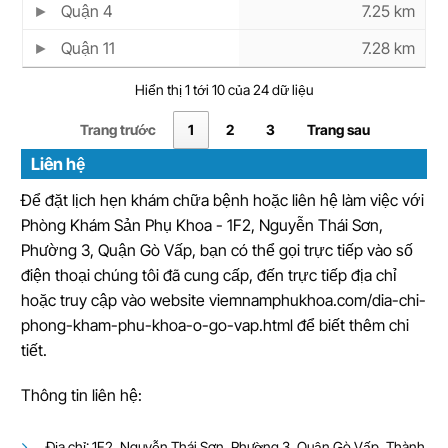
Quận 4
7.25 km
Quận 11
7.28 km
Hiển thị 1 tới 10 của 24 dữ liệu
Trang trước
1
2
3
Trang sau
Liên hệ
Để đặt lịch hẹn khám chữa bệnh hoặc liên hệ làm việc với
Phòng Khám Sản Phụ Khoa - 1F2, Nguyễn Thái Sơn,
Phường 3, Quận Gò Vấp, bạn có thể gọi trực tiếp vào số
điện thoại chúng tôi đã cung cấp, đến trực tiếp địa chỉ
hoặc truy cập vào website viemnamphukhoa.com/dia-chi-
phong-kham-phu-khoa-o-go-vap.html để biết thêm chi
tiết.
Thông tin liên hệ:
Địa chỉ: 1F2, Nguyễn Thái Sơn, Phường 3, Quận Gò Vấp, Thành