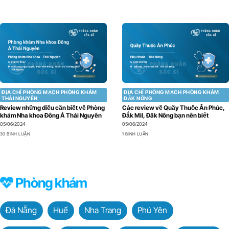
ĐỊA CHỈ PHÒNG MẠCH PHÒNG KHÁM
ĐỊA CHỈ PHÒNG MẠCH PHÒNG KHÁM
THÁI NGUYÊN
ĐẮK NÔNG
Review những điều cần biết về Phòng
Các review về Quầy Thuốc Ân Phúc,
khám Nha khoa Đông Á Thái Nguyên
Đắk Mil, Đăk Nông bạn nên biết
05/06/2024
05/06/2024
30 BÌNH LUẬN
1 BÌNH LUẬN
Phòng khám
Đà Nẵng
Huế
Nha Trang
Phú Yên