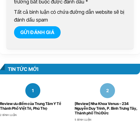
trường bắt buộc được đánh dấu
*
Tất cả bình luận có chứa đường dẫn website sẽ bị
đánh dấu spam
TIN TỨC MỚI
Review ưu điểm của Trung Tâm Y Tế
[Review] Nha Khoa Venus – 234
Thành Phố Việt Trì, Phú Thọ
Nguyễn Duy Trinh, P. Bình Trưng Tây,
Thành phố Thủ Đức
2 BÌNH LUẬN
5 BÌNH LUẬN