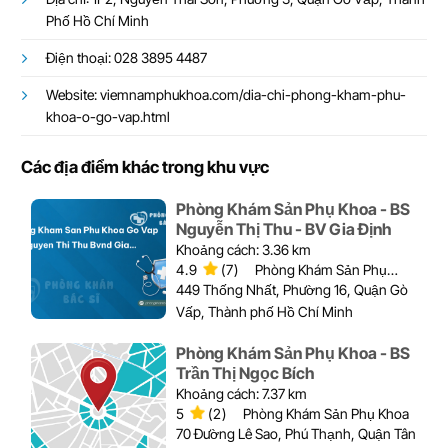
Phố Hồ Chí Minh
Điện thoại: 028 3895 4487
Website: viemnamphukhoa.com/dia-chi-phong-kham-phu-
khoa-o-go-vap.html
Các địa điểm khác trong khu vực
Phòng Khám Sản Phụ Khoa - BS
Nguyễn Thị Thu - BV Gia Định
Khoảng cách: 3.36 km
4.9
(7)
Phòng Khám Sản Phụ
Khoa
449 Thống Nhất, Phường 16, Quận Gò
Vấp, Thành phố Hồ Chí Minh
Phòng Khám Sản Phụ Khoa - BS
Trần Thị Ngọc Bích
Khoảng cách: 7.37 km
5
(2)
Phòng Khám Sản Phụ Khoa
70 Đường Lê Sao, Phú Thạnh, Quận Tân