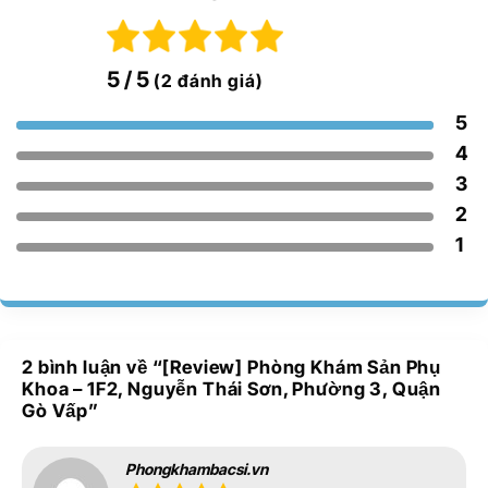
5
/ 5
(2 đánh giá)
5
4
3
2
1
2 bình luận về “
[Review] Phòng Khám Sản Phụ
Khoa – 1F2, Nguyễn Thái Sơn, Phường 3, Quận
Gò Vấp
”
Phongkhambacsi.vn