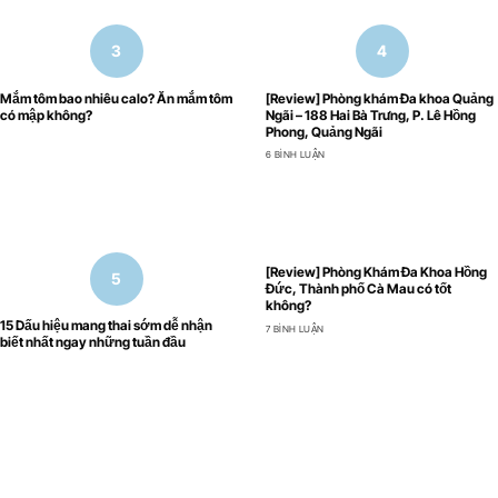
Mắm tôm bao nhiêu calo? Ăn mắm tôm
[Review] Phòng khám Đa khoa Quảng
có mập không?
Ngãi – 188 Hai Bà Trưng, P. Lê Hồng
Phong, Quảng Ngãi
6 BÌNH LUẬN
[Review] Phòng Khám Đa Khoa Hồng
Đức, Thành phố Cà Mau có tốt
không?
15 Dấu hiệu mang thai sớm dễ nhận
7 BÌNH LUẬN
biết nhất ngay những tuần đầu