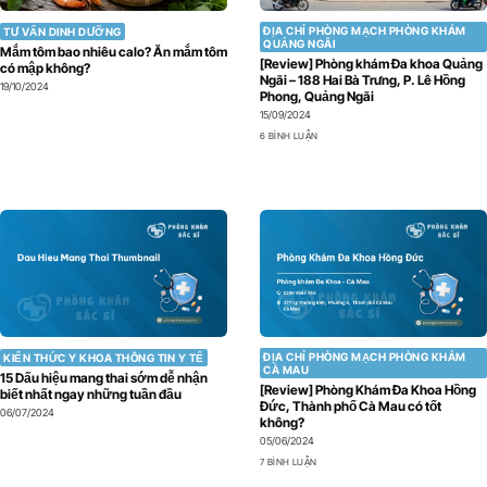
ĐỊA CHỈ PHÒNG MẠCH PHÒNG KHÁM
TƯ VẤN DINH DƯỠNG
QUẢNG NGÃI
Mắm tôm bao nhiêu calo? Ăn mắm tôm
[Review] Phòng khám Đa khoa Quảng
có mập không?
Ngãi – 188 Hai Bà Trưng, P. Lê Hồng
19/10/2024
Phong, Quảng Ngãi
15/09/2024
6 BÌNH LUẬN
ĐỊA CHỈ PHÒNG MẠCH PHÒNG KHÁM
KIẾN THỨC Y KHOA THÔNG TIN Y TẾ
CÀ MAU
15 Dấu hiệu mang thai sớm dễ nhận
[Review] Phòng Khám Đa Khoa Hồng
biết nhất ngay những tuần đầu
Đức, Thành phố Cà Mau có tốt
06/07/2024
không?
05/06/2024
7 BÌNH LUẬN