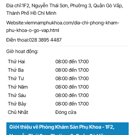
Địa chỉ:
1F2, Nguyễn Thái Sơn, Phường 3, Quận Gò Vấp,
Thành Phố Hồ Chí Minh
Website:
viemnamphukhoa.com/dia-chi-phong-kham-
phu-khoa-o-go-vap.html
Điện thoại:
028 3895 4487
Giờ hoạt động:
Thứ Hai
08:00 đến 17:00
Thứ Ba
08:00 đến 17:00
Thứ Tư
08:00 đến 17:00
Thứ Năm
08:00 đến 17:00
Thứ Sáu
08:00 đến 17:00
Thứ Bảy
08:00 đến 17:00
Chủ Nhật
Đóng cửa
Giới thiệu về Phòng Khám Sản Phụ Khoa - 1F2,