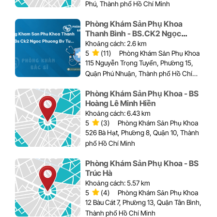
Phú, Thành phố Hồ Chí Minh
Phòng Khám Sản Phụ Khoa
Thanh Bình - BS.CK2 Ngọc
Phượng - BS Lê Huy Bình
Khoảng cách: 2.6 km
5
(11)
Phòng Khám Sản Phụ Khoa
115 Nguyễn Trọng Tuyển, Phường 15,
Quận Phú Nhuận, Thành phố Hồ Chí
Minh
Phòng Khám Sản Phụ Khoa - BS
Hoàng Lê Minh Hiền
Khoảng cách: 6.43 km
5
(3)
Phòng Khám Sản Phụ Khoa
526 Bà Hạt, Phường 8, Quận 10, Thành
phố Hồ Chí Minh
Phòng Khám Sản Phụ Khoa - BS
Trúc Hà
Khoảng cách: 5.57 km
5
(4)
Phòng Khám Sản Phụ Khoa
12 Bàu Cát 7, Phường 13, Quận Tân Bình,
Thành phố Hồ Chí Minh