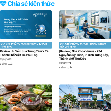
Chia sẻ kiến thức
ĐỊA CHỈ PHÒNG MẠCH PHÒNG KHÁM
ĐỊA CHỈ PHÒNG MẠCH PHÒNG KHÁM
PHÚ THỌ
HỒ CHÍ MINH
Review ưu điểm của Trung Tâm Y Tế
[Review] Nha Khoa Venus – 234
Thành Phố Việt Trì, Phú Thọ
Nguyễn Duy Trinh, P. Bình Trưng Tây,
Thành phố Thủ Đức
25/01/2025
23/10/2024
2 BÌNH LUẬN
5 BÌNH LUẬN