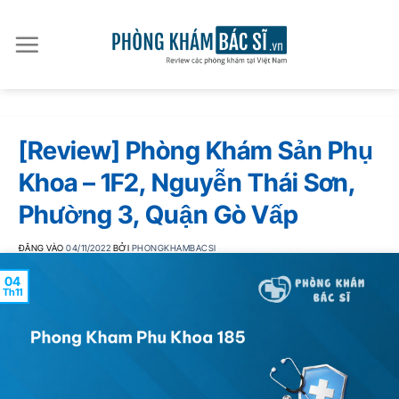
Bỏ
qua
nội
dung
[Review] Phòng Khám Sản Phụ
Khoa – 1F2, Nguyễn Thái Sơn,
Phường 3, Quận Gò Vấp
ĐĂNG VÀO
04/11/2022
BỞI
PHONGKHAMBACSI
04
Th11