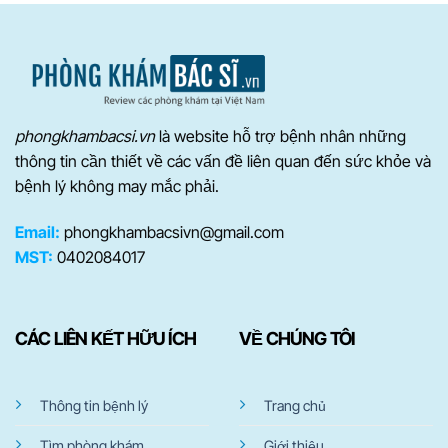
phongkhambacsi.vn
là website hỗ trợ bệnh nhân những
thông tin cần thiết về các vấn đề liên quan đến sức khỏe và
bệnh lý không may mắc phải.
Email:
phongkhambacsivn@gmail.com
MST:
0402084017
CÁC LIÊN KẾT HỮU ÍCH
VỀ CHÚNG TÔI
Thông tin bệnh lý
Trang chủ
Tìm phòng khám
Giới thiệu