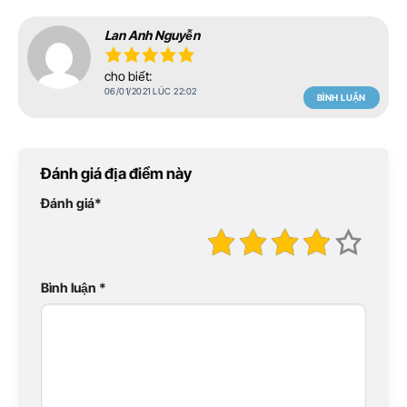
Lan Anh Nguyễn
cho biết:
06/01/2021 LÚC 22:02
BÌNH LUẬN
Đánh giá địa điểm này
Đánh giá
*
Bình luận
*