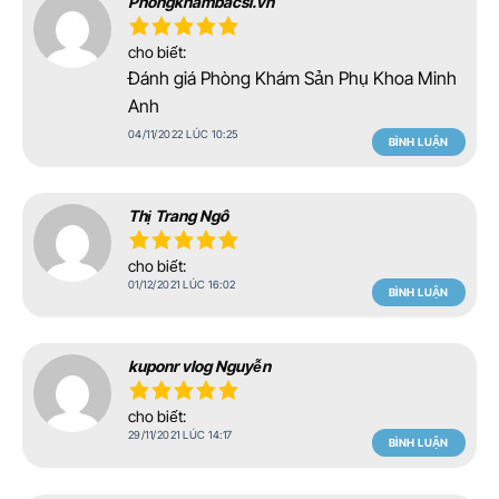
Phongkhambacsi.vn
cho biết:
Đánh giá Phòng Khám Sản Phụ Khoa Minh
Anh
04/11/2022 LÚC 10:25
BÌNH LUẬN
Thị Trang Ngô
cho biết:
01/12/2021 LÚC 16:02
BÌNH LUẬN
kuponr vlog Nguyễn
cho biết:
29/11/2021 LÚC 14:17
BÌNH LUẬN