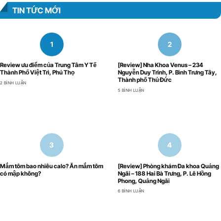
TIN TỨC MỚI
Review ưu điểm của Trung Tâm Y Tế
[Review] Nha Khoa Venus – 234
Thành Phố Việt Trì, Phú Thọ
Nguyễn Duy Trinh, P. Bình Trưng Tây,
Thành phố Thủ Đức
2 BÌNH LUẬN
5 BÌNH LUẬN
Mắm tôm bao nhiêu calo? Ăn mắm tôm
[Review] Phòng khám Đa khoa Quảng
có mập không?
Ngãi – 188 Hai Bà Trưng, P. Lê Hồng
Phong, Quảng Ngãi
6 BÌNH LUẬN