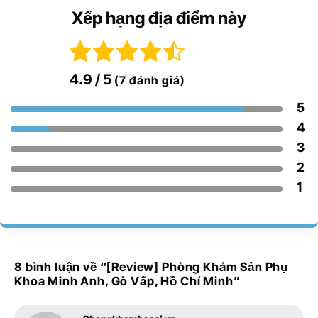
Xếp hạng địa điểm này
4.9
/ 5
(7 đánh giá)
5
4
3
2
1
8 bình luận về “
[Review] Phòng Khám Sản Phụ
Khoa Minh Anh, Gò Vấp, Hồ Chí Minh
”