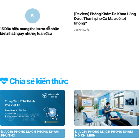
[Review] Phòng Khám Đa Khoa Hồng
Đức, Thành phố Cà Mau có tốt
không?
15 Dấu hiệu mang thai sớm dễ nhận
7 BÌNH LUẬN
biết nhất ngay những tuần đầu
Chia sẻ kiến thức
ĐỊA CHỈ PHÒNG MẠCH PHÒNG KHÁM
ĐỊA CHỈ PHÒNG MẠCH PHÒNG KHÁM
PHÚ THỌ
HỒ CHÍ MINH