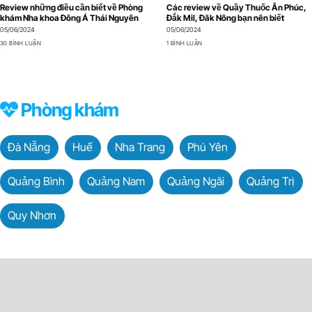
Review những điều cần biết về Phòng
Các review về Quầy Thuốc Ân Phúc,
khám Nha khoa Đông Á Thái Nguyên
Đắk Mil, Đăk Nông bạn nên biết
05/06/2024
05/06/2024
30 BÌNH LUẬN
1 BÌNH LUẬN
Phòng khám
Đà Nẵng
Huế
Nha Trang
Phú Yên
Quảng Bình
Quảng Nam
Quảng Ngãi
Quảng Trị
Quy Nhơn