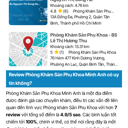
Khoảng cách: 4.76 km
4.8
(6)
Phòng Khám Sản Phụ
Khoa
13A Đống Đa, Phường 2, Quận Tân
Bình, Thành phố Hồ Chí Minh
Phòng Khám Sản Phụ Khoa - BS
Lê Thị Hương Thu
Khoảng cách: 13.31 km
5
(1)
Phòng Khám Sản Phụ Khoa
76 Hẻm 477 Kinh Dương Vương,
Phường An Lạc, Quận Bình Tân, Thành
phố Hồ Chí Minh
Review Phòng Khám Sản Phụ Khoa Minh Anh có uy
tín không?
Phòng Khám Sản Phụ Khoa Minh Anh là một địa điểm
được đánh giá cao chuyên khám, điều trị các vấn đề liên
quan đến lĩnh vực Phòng khám Sản Phụ Khoa với hơn
7
review
với tổng số điểm là
4.9/5 sao
. Các bình luận tốt
chiếm tới
100%
, chính vì thế, có thể nói rằng đây là một