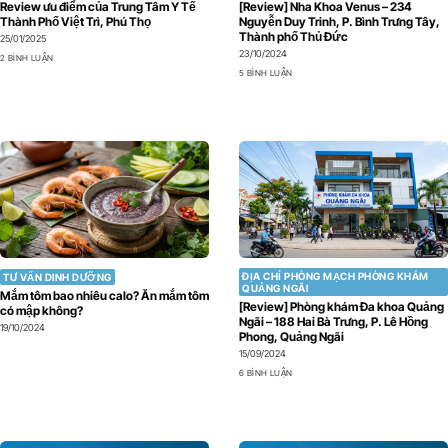
Review ưu điểm của Trung Tâm Y Tế
[Review] Nha Khoa Venus – 234
Thành Phố Việt Trì, Phú Thọ
Nguyễn Duy Trinh, P. Bình Trưng Tây,
Thành phố Thủ Đức
25/01/2025
23/10/2024
2 BÌNH LUẬN
5 BÌNH LUẬN
ĐỊA CHỈ PHÒNG MẠCH PHÒNG KHÁM
TƯ VẤN DINH DƯỠNG
QUẢNG NGÃI
Mắm tôm bao nhiêu calo? Ăn mắm tôm
[Review] Phòng khám Đa khoa Quảng
có mập không?
Ngãi – 188 Hai Bà Trưng, P. Lê Hồng
19/10/2024
Phong, Quảng Ngãi
15/09/2024
6 BÌNH LUẬN