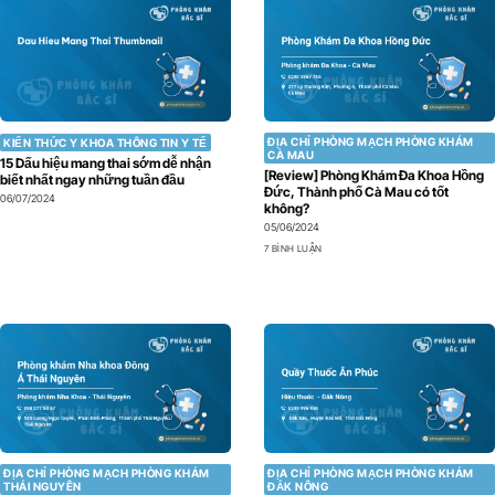
ĐỊA CHỈ PHÒNG MẠCH PHÒNG KHÁM
KIẾN THỨC Y KHOA THÔNG TIN Y TẾ
CÀ MAU
15 Dấu hiệu mang thai sớm dễ nhận
[Review] Phòng Khám Đa Khoa Hồng
biết nhất ngay những tuần đầu
Đức, Thành phố Cà Mau có tốt
06/07/2024
không?
05/06/2024
7 BÌNH LUẬN
ĐỊA CHỈ PHÒNG MẠCH PHÒNG KHÁM
ĐỊA CHỈ PHÒNG MẠCH PHÒNG KHÁM
THÁI NGUYÊN
ĐẮK NÔNG