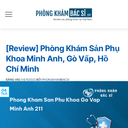
Bỏ
qua
nội
dung
[Review] Phòng Khám Sản Phụ
Khoa Minh Anh, Gò Vấp, Hồ
Chí Minh
ĐĂNG VÀO
04/11/2022
BỞI
PHONGKHAMBACSI
04
Th11