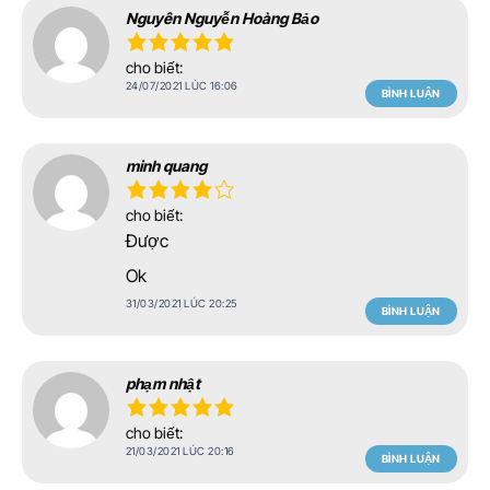
Nguyên Nguyễn Hoàng Bảo
cho biết:
24/07/2021 LÚC 16:06
BÌNH LUẬN
minh quang
cho biết:
Được
Ok
31/03/2021 LÚC 20:25
BÌNH LUẬN
phạm nhật
cho biết:
21/03/2021 LÚC 20:16
BÌNH LUẬN