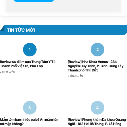
TIN TỨC MỚI
Review ưu điểm của Trung Tâm Y Tế
[Review] Nha Khoa Venus – 234
Thành Phố Việt Trì, Phú Thọ
Nguyễn Duy Trinh, P. Bình Trưng Tây,
Thành phố Thủ Đức
2 BÌNH LUẬN
5 BÌNH LUẬN
Mắm tôm bao nhiêu calo? Ăn mắm tôm
[Review] Phòng khám Đa khoa Quảng
có mập không?
Ngãi – 188 Hai Bà Trưng, P. Lê Hồng