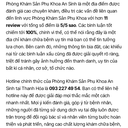
Phòng Khám Sản Phụ Khoa An Sinh là một địa điểm được
đánh giá cao chuyên khám, điều trị các vấn đề liên quan
đến lĩnh vực Phòng Khám Sản Phụ Khoa với hơn
11
review
với tổng số điểm là
5/5 sao
. Các bình luận tốt
chiếm tới
100%
, chính vì thế, có thể nói rằng đây là một
địa chỉ khám chữa bệnh uy tín mà bạn có thể tin tưởng
lựa chọn. Bên cạnh đó, những thông tin bịa đặt, các khiếu
nại từ các bình luận xấu cũng đã được giải quyết rõ ràng,
triệt để tránh gây ảnh hưởng đến thanh danh, uy tín của
bất kì cá nhân, cơ sở, tổ chức nào.
Hotline chính thức của Phòng Khám Sản Phụ Khoa An
Sinh tại Thanh Hóa là
093 227 49 54
. Bạn có thể liên hệ
hotline này để được giải đáp mọi thắc mắc một cách
nhanh nhất. Mọi ý kiến đánh giá, góp ý từ bệnh nhân,
những người đã từng sử dụng dịch vụ tại đây luôn được
trân trọng để đội ngũ bác sĩ và nhân viên từng bước hoàn
thiện và phát triển, nâng cao chất lượng khám chữa bệnh,