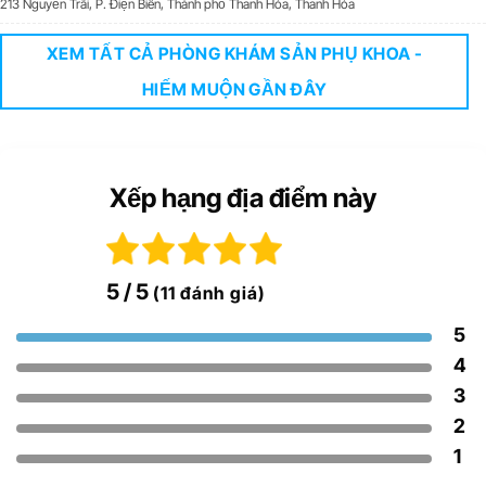
213 Nguyễn Trãi, P. Điện Biên, Thành phố Thanh Hóa, Thanh Hóa
XEM TẤT CẢ PHÒNG KHÁM SẢN PHỤ KHOA -
HIẾM MUỘN GẦN ĐÂY
Xếp hạng địa điểm này
5
/ 5
(11 đánh giá)
5
4
3
2
1