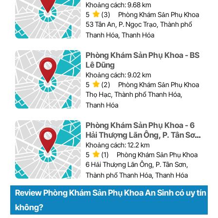
Thanh Hóa
Khoảng cách: 9.68 km
5
(3)
Phòng Khám Sản Phụ Khoa
53 Tân An, P. Ngọc Trạo, Thành phố
Thanh Hóa, Thanh Hóa
Phòng Khám Sản Phụ Khoa - BS
Lê Dũng
Khoảng cách: 9.02 km
5
(2)
Phòng Khám Sản Phụ Khoa
Thọ Hạc, Thành phố Thanh Hóa,
Thanh Hóa
Phòng Khám Sản Phụ Khoa - 6
Hải Thượng Lãn Ông, P. Tân Sơn,
Thành phố Thanh Hóa
Khoảng cách: 12.2 km
5
(1)
Phòng Khám Sản Phụ Khoa
6 Hải Thượng Lãn Ông, P. Tân Sơn,
Thành phố Thanh Hóa, Thanh Hóa
Review Phòng Khám Sản Phụ Khoa An Sinh có uy tín
không?