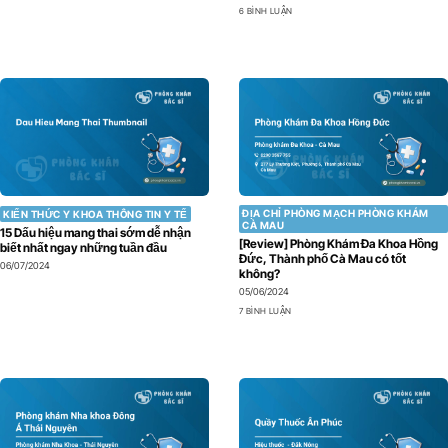
6 BÌNH LUẬN
ĐỊA CHỈ PHÒNG MẠCH PHÒNG KHÁM
KIẾN THỨC Y KHOA THÔNG TIN Y TẾ
CÀ MAU
15 Dấu hiệu mang thai sớm dễ nhận
[Review] Phòng Khám Đa Khoa Hồng
biết nhất ngay những tuần đầu
Đức, Thành phố Cà Mau có tốt
06/07/2024
không?
05/06/2024
7 BÌNH LUẬN