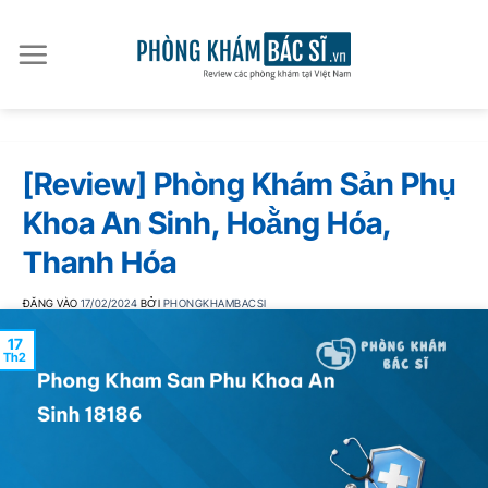
Bỏ
qua
nội
dung
[Review] Phòng Khám Sản Phụ
Khoa An Sinh, Hoằng Hóa,
Thanh Hóa
ĐĂNG VÀO
17/02/2024
BỞI
PHONGKHAMBACSI
17
Th2