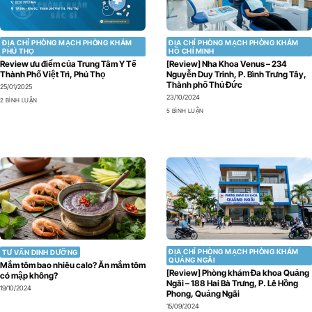
ĐỊA CHỈ PHÒNG MẠCH PHÒNG KHÁM
ĐỊA CHỈ PHÒNG MẠCH PHÒNG KHÁM
PHÚ THỌ
HỒ CHÍ MINH
Review ưu điểm của Trung Tâm Y Tế
[Review] Nha Khoa Venus – 234
Thành Phố Việt Trì, Phú Thọ
Nguyễn Duy Trinh, P. Bình Trưng Tây,
Thành phố Thủ Đức
25/01/2025
23/10/2024
2 BÌNH LUẬN
5 BÌNH LUẬN
ĐỊA CHỈ PHÒNG MẠCH PHÒNG KHÁM
TƯ VẤN DINH DƯỠNG
QUẢNG NGÃI
Mắm tôm bao nhiêu calo? Ăn mắm tôm
[Review] Phòng khám Đa khoa Quảng
có mập không?
Ngãi – 188 Hai Bà Trưng, P. Lê Hồng
19/10/2024
Phong, Quảng Ngãi
15/09/2024