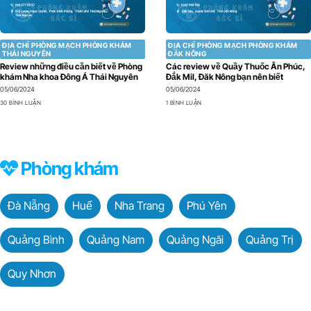
ĐỊA CHỈ PHÒNG MẠCH PHÒNG KHÁM
ĐỊA CHỈ PHÒNG MẠCH PHÒNG KHÁM
THÁI NGUYÊN
ĐẮK NÔNG
Review những điều cần biết về Phòng
Các review về Quầy Thuốc Ân Phúc,
khám Nha khoa Đông Á Thái Nguyên
Đắk Mil, Đăk Nông bạn nên biết
05/06/2024
05/06/2024
30 BÌNH LUẬN
1 BÌNH LUẬN
Phòng khám
Đà Nẵng
Huế
Nha Trang
Phú Yên
Quảng Bình
Quảng Nam
Quảng Ngãi
Quảng Trị
Quy Nhơn