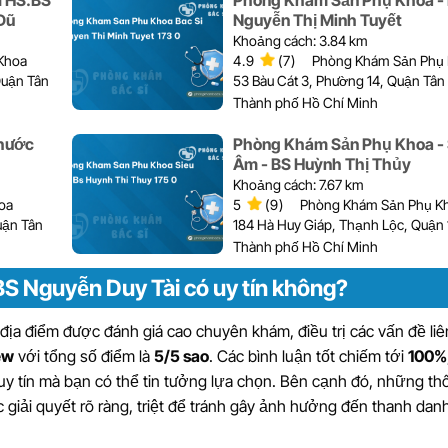
 THS.BS
Phòng Khám Sản Phụ Khoa -
Dũ
Nguyễn Thị Minh Tuyết
Khoảng cách: 3.84 km
Khoa
4.9
(7)
Phòng Khám Sản Phụ
Quận Tân
53 Bàu Cát 3, Phường 14, Quận Tân 
Thành phố Hồ Chí Minh
hước
Phòng Khám Sản Phụ Khoa - 
Âm - BS Huỳnh Thị Thủy
Khoảng cách: 7.67 km
oa
5
(9)
Phòng Khám Sản Phụ K
uận Tân
184 Hà Huy Giáp, Thạnh Lộc, Quận 
Thành phố Hồ Chí Minh
S Nguyễn Duy Tài có uy tín không?
a điểm được đánh giá cao chuyên khám, điều trị các vấn đề li
ew
với tổng số điểm là
5/5 sao
. Các bình luận tốt chiếm tới
100%
 uy tín mà bạn có thể tin tưởng lựa chọn. Bên cạnh đó, những thô
 giải quyết rõ ràng, triệt để tránh gây ảnh hưởng đến thanh danh