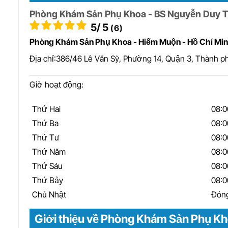
Phòng Khám Sản Phụ Khoa - BS Nguyễn Duy T
5
/ 5
(6)
Phòng Khám Sản Phụ Khoa - Hiếm Muộn - Hồ Chí Mi
Địa chỉ:
386/46 Lê Văn Sỹ, Phường 14, Quận 3, Thành p
Giờ hoạt động:
Thứ Hai
08:0
Thứ Ba
08:0
Thứ Tư
08:0
Thứ Năm
08:0
Thứ Sáu
08:0
Thứ Bảy
08:0
Chủ Nhật
Đón
Giới thiệu về Phòng Khám Sản Phụ Kh