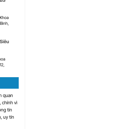
 BS
 Khoa
Bình,
Siêu
hoa
12,
ên quan
, chính vì
ng tin
, uy tín