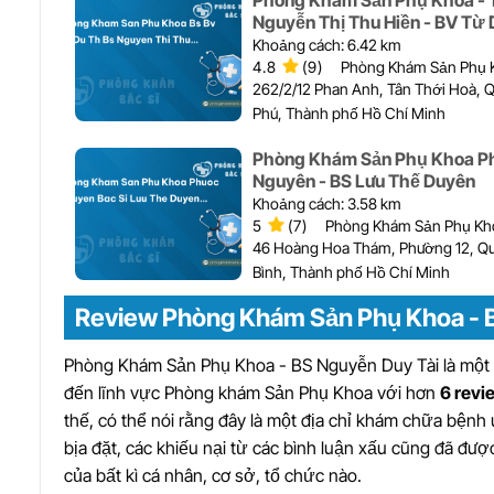
Phòng Khám Sản Phụ Khoa -
Nguyễn Thị Thu Hiền - BV Từ 
Khoảng cách: 6.42 km
4.8
(9)
Phòng Khám Sản Phụ 
262/2/12 Phan Anh, Tân Thới Hoà, 
Phú, Thành phố Hồ Chí Minh
Phòng Khám Sản Phụ Khoa P
Nguyên - BS Lưu Thế Duyên
Khoảng cách: 3.58 km
5
(7)
Phòng Khám Sản Phụ Kh
46 Hoàng Hoa Thám, Phường 12, Q
Bình, Thành phố Hồ Chí Minh
Review Phòng Khám Sản Phụ Khoa - B
Phòng Khám Sản Phụ Khoa - BS Nguyễn Duy Tài là một đị
đến lĩnh vực Phòng khám Sản Phụ Khoa với hơn
6 revi
thế, có thể nói rằng đây là một địa chỉ khám chữa bệnh
bịa đặt, các khiếu nại từ các bình luận xấu cũng đã được
của bất kì cá nhân, cơ sở, tổ chức nào.