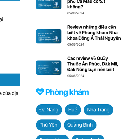
phố Cà Mau có tốt
không?
05/06/2024
ại
Review những điều cần
biết về Phòng khám Nha
khoa Đông Á Thái Nguyên
05/06/2024
Các review về Quầy
Thuốc Ân Phúc, Đắk Mil,
Đăk Nông bạn nên biết
05/06/2024
Phòng khám
 của địa
Đà Nẵng
Huế
Nha Trang
Phú Yên
Quảng Bình