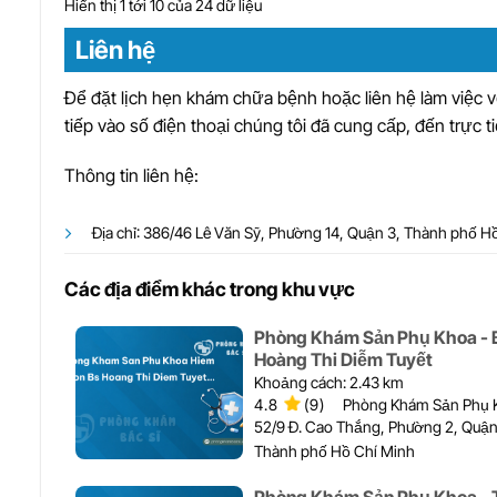
Hiển thị 1 tới 10 của 24 dữ liệu
Liên hệ
Để đặt lịch hẹn khám chữa bệnh hoặc liên hệ làm việc 
tiếp vào số điện thoại chúng tôi đã cung cấp, đến trực ti
Thông tin liên hệ:
Địa chỉ: 386/46 Lê Văn Sỹ, Phường 14, Quận 3, Thành phố H
Các địa điểm khác trong khu vực
Phòng Khám Sản Phụ Khoa - 
Hoàng Thi Diễm Tuyết
Khoảng cách: 2.43 km
4.8
(9)
Phòng Khám Sản Phụ 
52/9 Đ. Cao Thắng, Phường 2, Quận
Thành phố Hồ Chí Minh