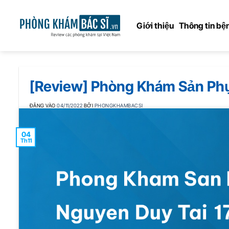
Bỏ
qua
Giới thiệu
Thông tin bện
nội
dung
[Review] Phòng Khám Sản Phụ
ĐĂNG VÀO
04/11/2022
BỞI
PHONGKHAMBACSI
04
Th11