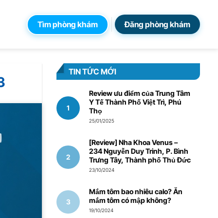
Tìm phòng khám
Đăng phòng khám
TIN TỨC MỚI
3
Review ưu điểm của Trung Tâm
Y Tế Thành Phố Việt Trì, Phú
Thọ
25/01/2025
[Review] Nha Khoa Venus –
234 Nguyễn Duy Trinh, P. Bình
Trưng Tây, Thành phố Thủ Đức
23/10/2024
Mắm tôm bao nhiêu calo? Ăn
mắm tôm có mập không?
19/10/2024