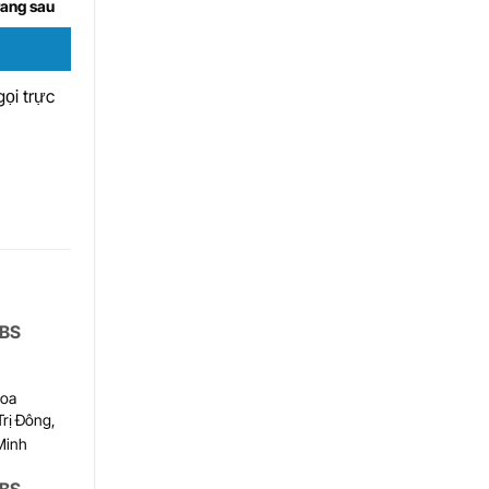
rang sau
ọi trực
 BS
hoa
Trị Đông,
Minh