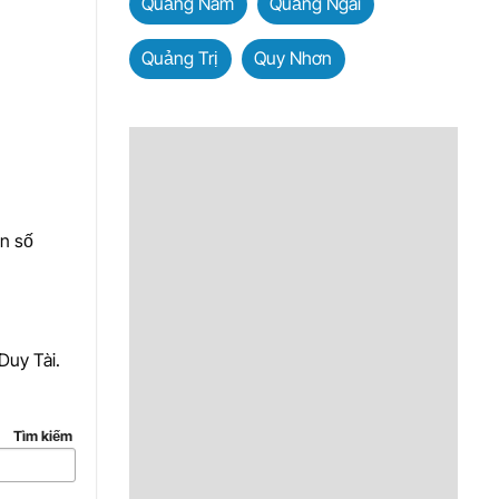
Quảng Nam
Quảng Ngãi
Quảng Trị
Quy Nhơn
ến số
Duy Tài.
Tìm kiếm