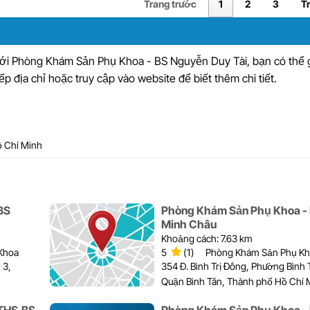
Trang trước
1
2
3
T
với Phòng Khám Sản Phụ Khoa - BS Nguyễn Duy Tài, bạn có thể g
ếp địa chỉ hoặc truy cập vào website để biết thêm chi tiết.
ồ Chí Minh
BS
Phòng Khám Sản Phụ Khoa -
Minh Châu
Khoảng cách: 7.63 km
Khoa
5
(1)
Phòng Khám Sản Phụ K
 3,
354 Đ. Bình Trị Đông, Phường Bình 
Quận Bình Tân, Thành phố Hồ Chí 