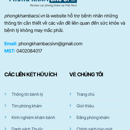
phongkhambacsi.vn
là website hỗ trợ bệnh nhân những
thông tin cần thiết về các vấn đề liên quan đến sức khỏe và
bệnh lý không may mắc phải.
Email:
phongkhambacsivn@gmail.com
MST:
0402084017
CÁC LIÊN KẾT HỮU ÍCH
VỀ CHÚNG TÔI
Thông tin bệnh lý
Trang chủ
Tìm phòng khám
Giới thiệu
Kinh nghiệm khám bệnh
Đăng phòng khám
Danh sách Thuốc
Chính sách bảo mật