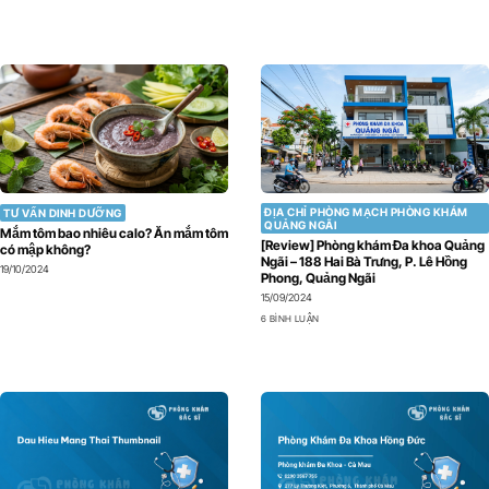
ĐỊA CHỈ PHÒNG MẠCH PHÒNG KHÁM
TƯ VẤN DINH DƯỠNG
QUẢNG NGÃI
Mắm tôm bao nhiêu calo? Ăn mắm tôm
[Review] Phòng khám Đa khoa Quảng
có mập không?
Ngãi – 188 Hai Bà Trưng, P. Lê Hồng
19/10/2024
Phong, Quảng Ngãi
15/09/2024
6 BÌNH LUẬN