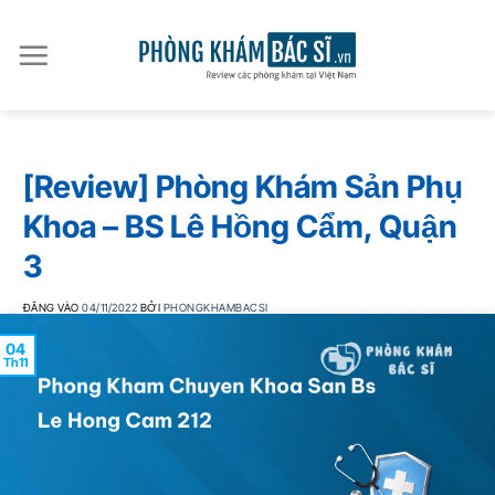
Bỏ
qua
nội
dung
[Review] Phòng Khám Sản Phụ
Khoa – BS Lê Hồng Cẩm, Quận
3
ĐĂNG VÀO
04/11/2022
BỞI
PHONGKHAMBACSI
04
Th11