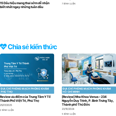
15 Dấu hiệu mang thai sớm dễ nhận
7 BÌNH LUẬN
biết nhất ngay những tuần đầu
Chia sẻ kiến thức
ĐỊA CHỈ PHÒNG MẠCH PHÒNG KHÁM
ĐỊA CHỈ PHÒNG MẠCH PHÒNG KHÁM
PHÚ THỌ
HỒ CHÍ MINH
Review ưu điểm của Trung Tâm Y Tế
[Review] Nha Khoa Venus – 234
Thành Phố Việt Trì, Phú Thọ
Nguyễn Duy Trinh, P. Bình Trưng Tây,
Thành phố Thủ Đức
25/01/2025
23/10/2024
2 BÌNH LUẬN
5 BÌNH LUẬN