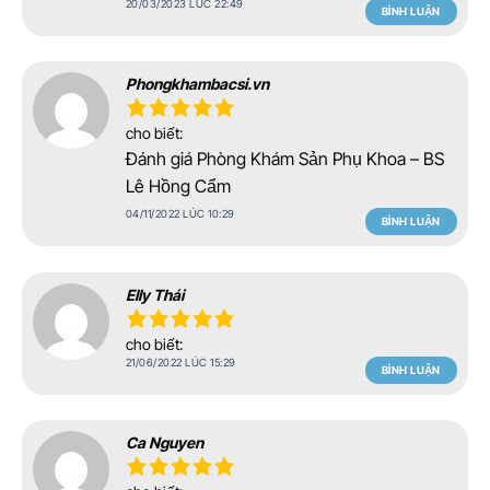
20/03/2023 LÚC 22:49
BÌNH LUẬN
Phongkhambacsi.vn
cho biết:
Đánh giá Phòng Khám Sản Phụ Khoa – BS
Lê Hồng Cẩm
04/11/2022 LÚC 10:29
BÌNH LUẬN
Elly Thái
cho biết:
21/06/2022 LÚC 15:29
BÌNH LUẬN
Ca Nguyen