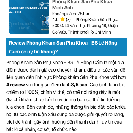
Phòng Khám Sản Phụ Khoa
Minh Anh
Khoảng cách: 7.51 km
4.9
(7)
Phòng Khám Sản Phụ
Khoa
530 Đ. Lê Văn Thọ, Phường 16, Quận
Gò Vấp, Thành phố Hồ Chí Minh
Review Phòng Khám Sản Phụ Khoa - BS Lê Hồng
Cẩm có uy tín không?
Phòng Khám Sản Phụ Khoa - BS Lê Hồng Cẩm là một địa
điểm được đánh giá cao chuyên khám, điều trị các vấn đề
liên quan đến lĩnh vực Phòng khám Sản Phụ Khoa với hơn
4 review
với tổng số điểm là
4.8/5 sao
. Các bình luận tốt
chiếm tới
100%
, chính vì thế, có thể nói rằng đây là một
địa chỉ khám chữa bệnh uy tín mà bạn có thể tin tưởng
lựa chọn. Bên cạnh đó, những thông tin bịa đặt, các khiếu
nại từ các bình luận xấu cũng đã được giải quyết rõ ràng,
triệt để tránh gây ảnh hưởng đến thanh danh, uy tín của
bất kì cá nhân, cơ sở, tổ chức nào.