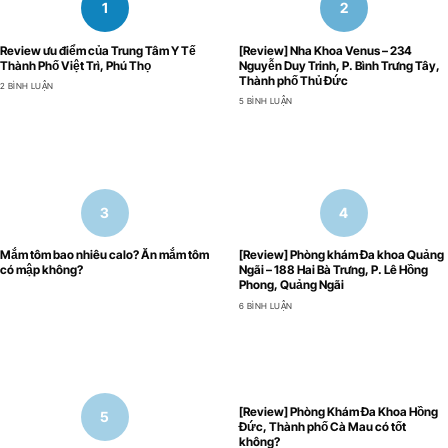
Review ưu điểm của Trung Tâm Y Tế
[Review] Nha Khoa Venus – 234
Thành Phố Việt Trì, Phú Thọ
Nguyễn Duy Trinh, P. Bình Trưng Tây,
Thành phố Thủ Đức
2 BÌNH LUẬN
5 BÌNH LUẬN
Mắm tôm bao nhiêu calo? Ăn mắm tôm
[Review] Phòng khám Đa khoa Quảng
có mập không?
Ngãi – 188 Hai Bà Trưng, P. Lê Hồng
Phong, Quảng Ngãi
6 BÌNH LUẬN
[Review] Phòng Khám Đa Khoa Hồng
Đức, Thành phố Cà Mau có tốt
không?