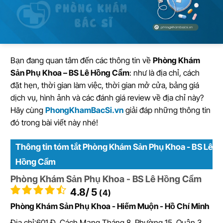
Bạn đang quan tâm đến các thông tin về
Phòng Khám
Sản Phụ Khoa – BS Lê Hồng Cẩm
: như là địa chỉ, cách
đặt hẹn, thời gian làm việc, thời gian mở cửa, bảng giá
dịch vụ, hình ảnh và các đánh giá review về địa chỉ này?
Hãy cùng
PhongKhamBacSi.vn
giải đáp những thông tin
đó trong bài viết này nhé!
Thông tin tóm tắt Phòng Khám Sản Phụ Khoa - BS Lê
Hồng Cẩm
Phòng Khám Sản Phụ Khoa - BS Lê Hồng Cẩm
4.8
/ 5
(4)
Phòng Khám Sản Phụ Khoa - Hiếm Muộn - Hồ Chí Minh
Địa chỉ:
601 Đ. Cách Mạng Tháng 8, Phường 15, Quận 3,