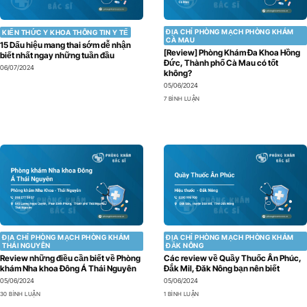
ĐỊA CHỈ PHÒNG MẠCH PHÒNG KHÁM
KIẾN THỨC Y KHOA THÔNG TIN Y TẾ
CÀ MAU
15 Dấu hiệu mang thai sớm dễ nhận
[Review] Phòng Khám Đa Khoa Hồng
biết nhất ngay những tuần đầu
Đức, Thành phố Cà Mau có tốt
06/07/2024
không?
05/06/2024
7 BÌNH LUẬN
ĐỊA CHỈ PHÒNG MẠCH PHÒNG KHÁM
ĐỊA CHỈ PHÒNG MẠCH PHÒNG KHÁM
THÁI NGUYÊN
ĐẮK NÔNG
Review những điều cần biết về Phòng
Các review về Quầy Thuốc Ân Phúc,
khám Nha khoa Đông Á Thái Nguyên
Đắk Mil, Đăk Nông bạn nên biết
05/06/2024
05/06/2024
30 BÌNH LUẬN
1 BÌNH LUẬN