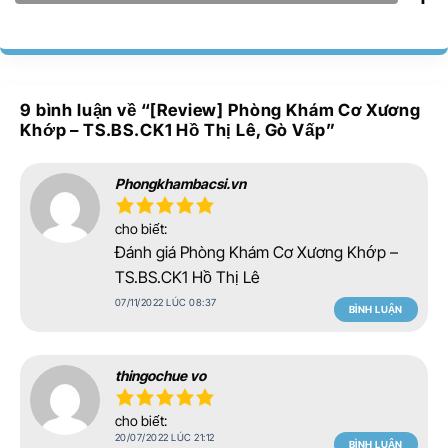
9 bình luận về “
[Review] Phòng Khám Cơ Xương
Khớp – TS.BS.CK1 Hồ Thị Lê, Gò Vấp
”
Phongkhambacsi.vn
cho biết:
Đánh giá Phòng Khám Cơ Xương Khớp –
TS.BS.CK1 Hồ Thị Lê
07/11/2022 LÚC 08:37
BÌNH LUẬN
thingochue vo
cho biết:
20/07/2022 LÚC 21:12
BÌNH LUẬN