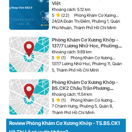
Việt
Khoảng cách: 5.12 km
5
(22)
Phòng Khám Cơ Xương
Khớp
24/2A Đoàn Thị Điểm, Phường 1, Quận
Phú Nhuận, Thành Phố Hồ Chí Minh
Phòng Khám Cơ Xương Khớp -
137/7 Lương Nhữ Học, Phường
11, Quận 5
Khoảng cách: 9.69 km
5
(1)
Phòng Khám Cơ Xương
Khớp
137/7 Lương Nhữ Học, Phường 11, Quận
5, Thành Phố Hồ Chí Minh
Phòng Khám Cơ Xương Khớp -
BS.CK2 Châu Trần Phương
Tuyến
Khoảng cách: 11.54 km
5
(1)
Phòng Khám Cơ Xương
Khớp
7 Chánh Hưng, Phường 5, Quận 8,
Thành Phố Hồ Chí Minh
Review Phòng Khám Cơ Xương Khớp - TS.BS.CK1
Hồ Thị Lê có uy tín không?