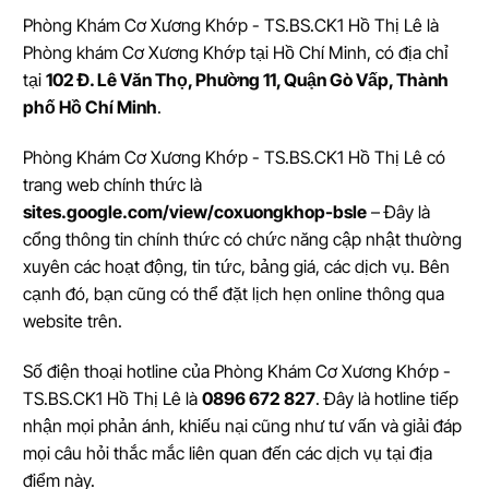
Phòng Khám Cơ Xương Khớp - TS.BS.CK1 Hồ Thị Lê
là
Phòng khám Cơ Xương Khớp tại Hồ Chí Minh
, có địa chỉ
tại
102 Đ. Lê Văn Thọ, Phường 11, Quận Gò Vấp, Thành
phố Hồ Chí Minh
.
Phòng Khám Cơ Xương Khớp - TS.BS.CK1 Hồ Thị Lê có
trang web chính thức là
sites.google.com/view/coxuongkhop-bsle
– Đây là
cổng thông tin chính thức có chức năng cập nhật thường
xuyên các hoạt động, tin tức, bảng giá, các dịch vụ. Bên
cạnh đó, bạn cũng có thể đặt lịch hẹn online thông qua
website trên.
Số điện thoại hotline của Phòng Khám Cơ Xương Khớp -
TS.BS.CK1 Hồ Thị Lê là
0896 672 827
. Đây là hotline tiếp
nhận mọi phản ánh, khiếu nại cũng như tư vấn và giải đáp
mọi câu hỏi thắc mắc liên quan đến các dịch vụ tại địa
điểm này.