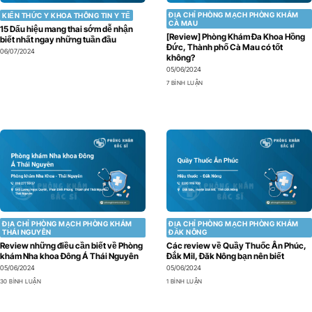
ĐỊA CHỈ PHÒNG MẠCH PHÒNG KHÁM
KIẾN THỨC Y KHOA THÔNG TIN Y TẾ
CÀ MAU
15 Dấu hiệu mang thai sớm dễ nhận
[Review] Phòng Khám Đa Khoa Hồng
biết nhất ngay những tuần đầu
Đức, Thành phố Cà Mau có tốt
06/07/2024
không?
05/06/2024
7 BÌNH LUẬN
ĐỊA CHỈ PHÒNG MẠCH PHÒNG KHÁM
ĐỊA CHỈ PHÒNG MẠCH PHÒNG KHÁM
THÁI NGUYÊN
ĐẮK NÔNG
Review những điều cần biết về Phòng
Các review về Quầy Thuốc Ân Phúc,
khám Nha khoa Đông Á Thái Nguyên
Đắk Mil, Đăk Nông bạn nên biết
05/06/2024
05/06/2024
30 BÌNH LUẬN
1 BÌNH LUẬN