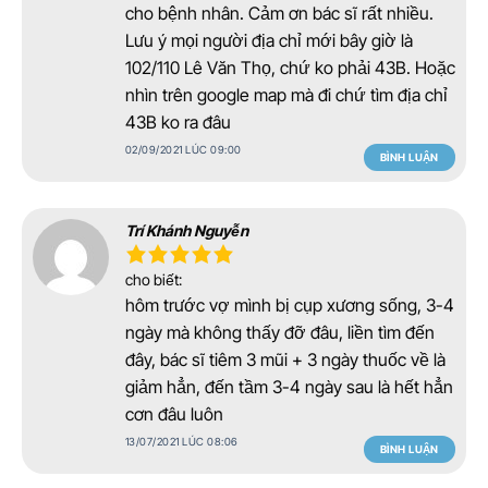
cho bệnh nhân. Cảm ơn bác sĩ rất nhiều.
Lưu ý mọi người địa chỉ mới bây giờ là
102/110 Lê Văn Thọ, chứ ko phải 43B. Hoặc
nhìn trên google map mà đi chứ tìm địa chỉ
43B ko ra đâu
02/09/2021 LÚC 09:00
BÌNH LUẬN
Trí Khánh Nguyễn
cho biết:
hôm trước vợ mình bị cụp xương sống, 3-4
ngày mà không thấy đỡ đâu, liền tìm đến
đây, bác sĩ tiêm 3 mũi + 3 ngày thuốc về là
giảm hẳn, đến tầm 3-4 ngày sau là hết hẳn
cơn đâu luôn
13/07/2021 LÚC 08:06
BÌNH LUẬN