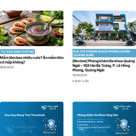
ĐỊA CHỈ PHÒNG MẠCH PHÒNG KHÁM
TƯ VẤN DINH DƯỠNG
QUẢNG NGÃI
Mắm tôm bao nhiêu calo? Ăn mắm tôm
[Review] Phòng khám Đa khoa Quảng
có mập không?
Ngãi – 188 Hai Bà Trưng, P. Lê Hồng
19/10/2024
Phong, Quảng Ngãi
15/09/2024
6 BÌNH LUẬN