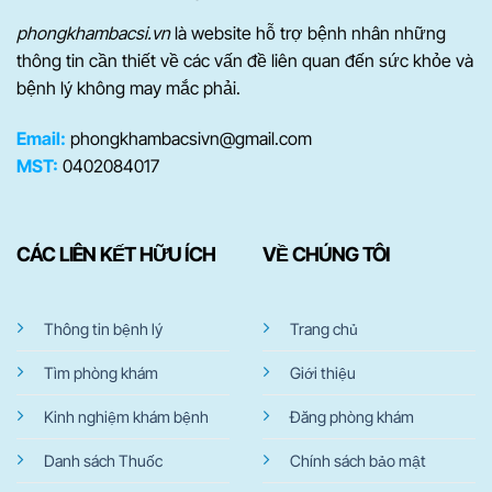
phongkhambacsi.vn
là website hỗ trợ bệnh nhân những
thông tin cần thiết về các vấn đề liên quan đến sức khỏe và
bệnh lý không may mắc phải.
Email:
phongkhambacsivn@gmail.com
MST:
0402084017
CÁC LIÊN KẾT HỮU ÍCH
VỀ CHÚNG TÔI
Thông tin bệnh lý
Trang chủ
Tìm phòng khám
Giới thiệu
Kinh nghiệm khám bệnh
Đăng phòng khám
Danh sách Thuốc
Chính sách bảo mật