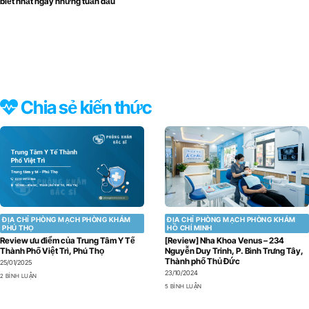
biết nhất ngay những tuần đầu
Chia sẻ kiến thức
ĐỊA CHỈ PHÒNG MẠCH PHÒNG KHÁM
ĐỊA CHỈ PHÒNG MẠCH PHÒNG KHÁM
PHÚ THỌ
HỒ CHÍ MINH
Review ưu điểm của Trung Tâm Y Tế
[Review] Nha Khoa Venus – 234
Thành Phố Việt Trì, Phú Thọ
Nguyễn Duy Trinh, P. Bình Trưng Tây,
Thành phố Thủ Đức
25/01/2025
23/10/2024
2 BÌNH LUẬN
5 BÌNH LUẬN