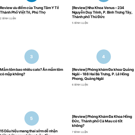
Review ưu điểm của Trung Tâm Y Tế
[Review] Nha Khoa Venus – 234
Thành Phố Việt Trì, Phú Thọ
Nguyễn Duy Trinh, P. Bình Trưng Tây,
Thành phố Thủ Đức
2 BÌNH LUẬN
5 BÌNH LUẬN
Mắm tôm bao nhiêu calo? Ăn mắm tôm
[Review] Phòng khám Đa khoa Quảng
có mập không?
Ngãi – 188 Hai Bà Trưng, P. Lê Hồng
Phong, Quảng Ngãi
6 BÌNH LUẬN
[Review] Phòng Khám Đa Khoa Hồng
Đức, Thành phố Cà Mau có tốt
không?
15 Dấu hiệu mang thai sớm dễ nhận
7 BÌNH LUẬN