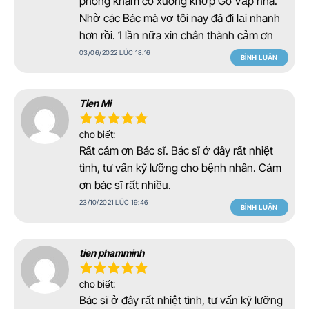
phòng khám cơ xương khớp Gò Vấp nha.
Nhờ các Bác mà vợ tôi nay đã đi lại nhanh
hơn rồi. 1 lần nữa xin chân thành cảm ơn
03/06/2022 LÚC 18:16
BÌNH LUẬN
Tien Mi
cho biết:
Rất cảm ơn Bác sĩ. Bác sĩ ở đây rất nhiệt
tình, tư vấn kỹ lưỡng cho bệnh nhân. Cảm
ơn bác sĩ rất nhiều.
23/10/2021 LÚC 19:46
BÌNH LUẬN
tien phamminh
cho biết:
Bác sĩ ở đây rất nhiệt tình, tư vấn kỹ lưỡng