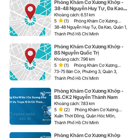
Phòng Khám Cơ Xương Khớp -
38-48 Nguyễn Huy Tự, Đa Kao,
Quận 1
Khoảng cách: 6.51 km
5
(1)
Phòng Khám Cơ Xương
Khớp
38-48 Nguyễn Huy Tự, Đa Kao, Quận 1,
Thành Phố Hồ Chí Minh
Phòng Khám Cơ Xương Khớp -
BS Nguyễn Quốc Trị
Khoảng cách: 7.96 km
5
(1)
Phòng Khám Cơ Xương
Khớp
73-75 Bàn Cờ, Phường 3, Quận 3,
Thành Phố Hồ Chí Minh
Phòng Khám Cơ Xương Khớp -
BS.CK2 Nguyễn Thành Nam
Khoảng cách: 7.83 km
5
(2)
Phòng Khám Cơ Xương
Khớp
Xuân Thới Đông, Quận Hóc Môn,
Thành Phố Hồ Chí Minh
Phòng Khám Cơ Xương Khớp