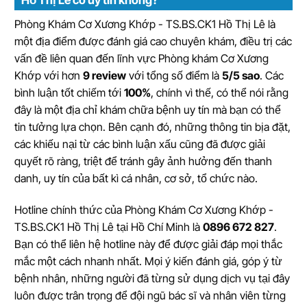
Phòng Khám Cơ Xương Khớp - TS.BS.CK1 Hồ Thị Lê là
một địa điểm được đánh giá cao chuyên khám, điều trị các
vấn đề liên quan đến lĩnh vực Phòng khám Cơ Xương
Khớp với hơn
9 review
với tổng số điểm là
5/5 sao
. Các
bình luận tốt chiếm tới
100%
, chính vì thế, có thể nói rằng
đây là một địa chỉ khám chữa bệnh uy tín mà bạn có thể
tin tưởng lựa chọn. Bên cạnh đó, những thông tin bịa đặt,
các khiếu nại từ các bình luận xấu cũng đã được giải
quyết rõ ràng, triệt để tránh gây ảnh hưởng đến thanh
danh, uy tín của bất kì cá nhân, cơ sở, tổ chức nào.
Hotline chính thức của Phòng Khám Cơ Xương Khớp -
TS.BS.CK1 Hồ Thị Lê tại Hồ Chí Minh là
0896 672 827
.
Bạn có thể liên hệ hotline này để được giải đáp mọi thắc
mắc một cách nhanh nhất. Mọi ý kiến đánh giá, góp ý từ
bệnh nhân, những người đã từng sử dụng dịch vụ tại đây
luôn được trân trọng để đội ngũ bác sĩ và nhân viên từng