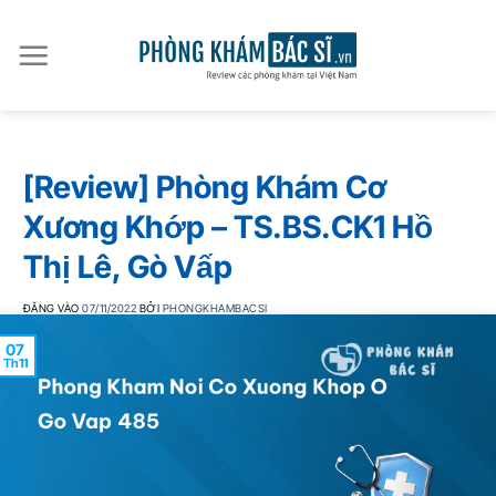
Bỏ
qua
nội
dung
[Review] Phòng Khám Cơ
Xương Khớp – TS.BS.CK1 Hồ
Thị Lê, Gò Vấp
ĐĂNG VÀO
07/11/2022
BỞI
PHONGKHAMBACSI
07
Th11