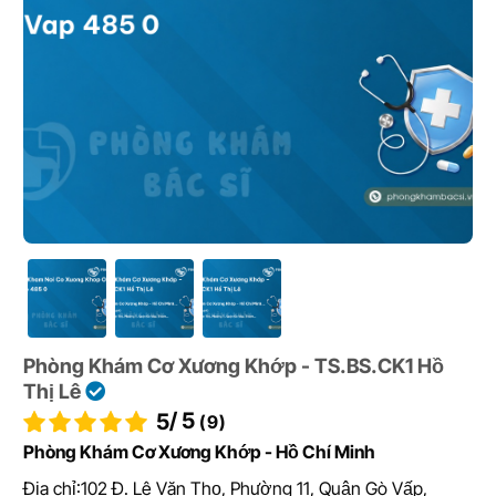
Phòng Khám Cơ Xương Khớp - TS.BS.CK1 Hồ
Thị Lê
/ 5
5
(9)
Phòng Khám Cơ Xương Khớp - Hồ Chí Minh
Địa chỉ:
102 Đ. Lê Văn Thọ, Phường 11, Quận Gò Vấp,