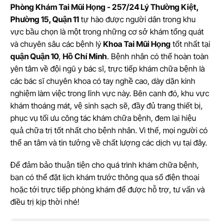
Phòng Khám Tai Mũi Họng - 257/24 Lý Thường Kiệt,
Phường 15, Quận 11
tự hào được người dân trong khu
vực bầu chọn là một trong những cơ sở khám tổng quát
và chuyên sâu các bệnh lý
Khoa Tai Mũi Họng
tốt nhất tại
quận Quận 10
,
Hồ Chí Minh
. Bệnh nhân có thể hoàn toàn
yên tâm về đội ngũ y bác sĩ, trực tiếp khám chữa bệnh là
các bác sĩ chuyên khoa có tay nghề cao, dày dặn kinh
nghiệm làm việc trong lĩnh vực này. Bên cạnh đó, khu vực
khám thoáng mát, vệ sinh sạch sẽ, đầy đủ trang thiết bị,
phục vụ tối ưu công tác khám chữa bệnh, đem lại hiệu
quả chữa trị tốt nhất cho bệnh nhân. Vì thế, mọi người có
thể an tâm và tin tưởng về chất lượng các dịch vụ tại đây.
Để đảm bảo thuận tiện cho quá trình khám chữa bệnh,
bạn có thể đặt lịch khám trước thông qua số điện thoại
hoặc tới trực tiếp phòng khám để được hỗ trợ, tư vấn và
điều trị kịp thời nhé!