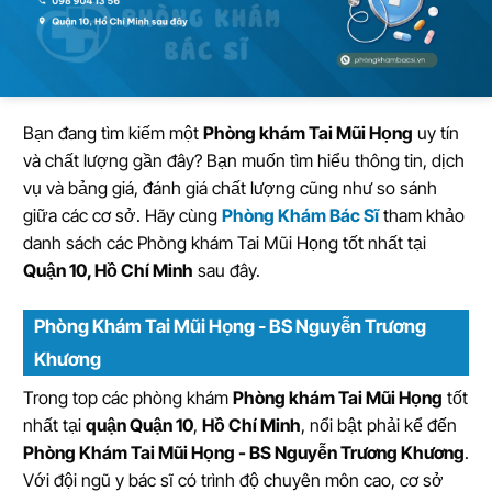
Bạn đang tìm kiếm một
Phòng khám Tai Mũi Họng
uy tín
và chất lượng gần đây? Bạn muốn tìm hiểu thông tin, dịch
vụ và bảng giá, đánh giá chất lượng cũng như so sánh
giữa các cơ sở. Hãy cùng
Phòng Khám Bác Sĩ
tham khảo
danh sách các Phòng khám Tai Mũi Họng tốt nhất tại
Quận 10, Hồ Chí Minh
sau đây.
Phòng Khám Tai Mũi Họng - BS Nguyễn Trương
Khương
Trong top các phòng khám
Phòng khám Tai Mũi Họng
tốt
nhất tại
quận Quận 10
,
Hồ Chí Minh
, nổi bật phải kể đến
Phòng Khám Tai Mũi Họng - BS Nguyễn Trương Khương
.
Với đội ngũ y bác sĩ có trình độ chuyên môn cao, cơ sở