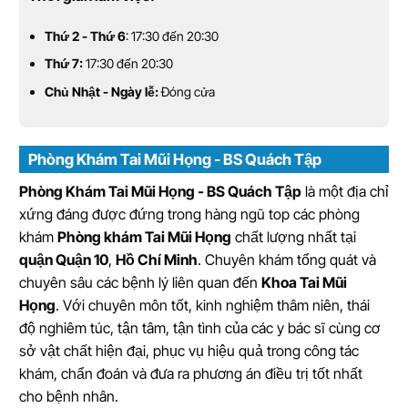
Thứ 2 - Thứ 6
: 17:30 đến 20:30
Thứ 7:
17:30 đến 20:30
Chủ Nhật - Ngày lễ:
Đóng cửa
Phòng Khám Tai Mũi Họng - BS Quách Tập
Phòng Khám Tai Mũi Họng - BS Quách Tập
là một địa chỉ
xứng đáng được đứng trong hàng ngũ top các phòng
khám
Phòng khám Tai Mũi Họng
chất lượng nhất tại
quận Quận 10
,
Hồ Chí Minh
. Chuyên khám tổng quát và
chuyên sâu các bệnh lý liên quan đến
Khoa Tai Mũi
Họng
. Với chuyên môn tốt, kinh nghiệm thâm niên, thái
độ nghiêm túc, tận tâm, tận tình của các y bác sĩ cùng cơ
sở vật chất hiện đại, phục vụ hiệu quả trong công tác
khám, chẩn đoán và đưa ra phương án điều trị tốt nhất
cho bệnh nhân.