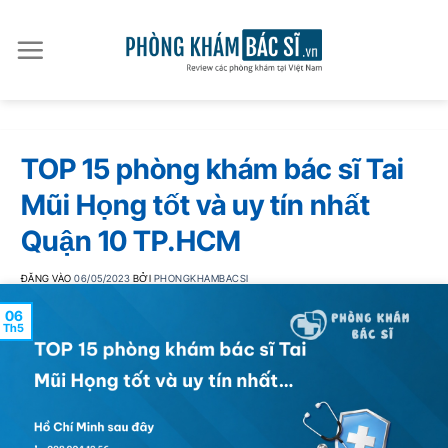
Bỏ
qua
nội
dung
TOP 15 phòng khám bác sĩ Tai
Mũi Họng tốt và uy tín nhất
Quận 10 TP.HCM
ĐĂNG VÀO
06/05/2023
BỞI
PHONGKHAMBACSI
06
Th5