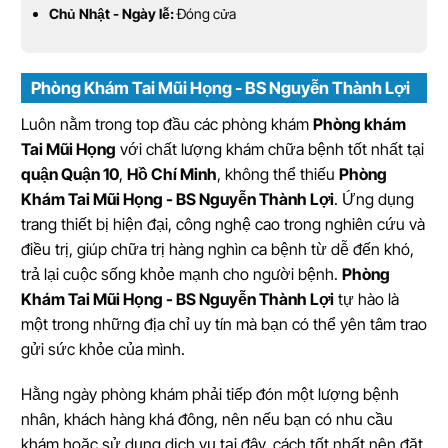
Chủ Nhật - Ngày lễ:
Đóng cửa
Phòng Khám Tai Mũi Họng - BS Nguyễn Thành Lợi
Luôn nằm trong top đầu các phòng khám
Phòng khám
Tai Mũi Họng
với chất lượng khám chữa bệnh tốt nhất tại
quận Quận 10
,
Hồ Chí Minh
, không thể thiếu
Phòng
Khám Tai Mũi Họng - BS Nguyễn Thành Lợi
. Ứng dụng
trang thiết bị hiện đại, công nghệ cao trong nghiên cứu và
điều trị, giúp chữa trị hàng nghìn ca bệnh từ dễ đến khó,
trả lại cuộc sống khỏe mạnh cho người bệnh.
Phòng
Khám Tai Mũi Họng - BS Nguyễn Thành Lợi
tự hào là
một trong những địa chỉ uy tín mà bạn có thể yên tâm trao
gửi sức khỏe của mình.
Hằng ngày phòng khám phải tiếp đón một lượng bệnh
nhân, khách hàng khá đông, nên nếu bạn có nhu cầu
khám hoặc sử dụng dịch vụ tại đây, cách tốt nhất nên đặt