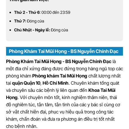
Thứ 2 - Thứ 6
: 00:00 đến 23:59
Thứ 7:
Đóng cửa
Chủ Nhật - Ngày lễ:
Đóng cửa
Phòng Khám Tai Mũi Họng - BS Nguyễn Chính Đạc
Phòng Khám Tai Mũi Họng - BS Nguyễn Chính Đạc
là
một địa chỉ xứng đáng được đứng trong hàng ngũ top các
phòng khám
Phòng khám Tai Mũi Họng
chất lượng nhất
tại
quận Quận 10
,
Hồ Chí Minh
. Chuyên khám tổng quát
và chuyên sâu các bệnh lý liên quan đến
Khoa Tai Mũi
Họng
. Với chuyên môn tốt, kinh nghiệm thâm niên, thái
độ nghiêm túc, tận tâm, tận tình của các y bác sĩ cùng cơ
sở vật chất hiện đại, phục vụ hiệu quả trong công tác
khám, chẩn đoán và đưa ra phương án điều trị tốt nhất
cho bệnh nhân.