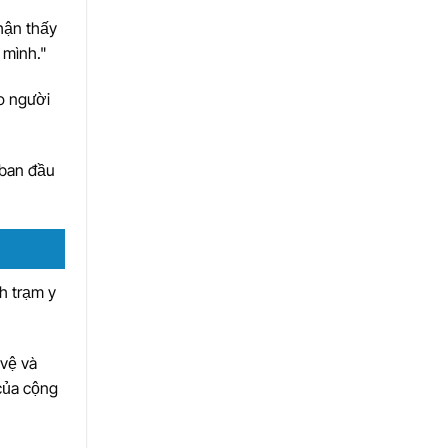
hận thấy
 mình."
o người
 ban đầu
h trạm y
vệ và
của cộng