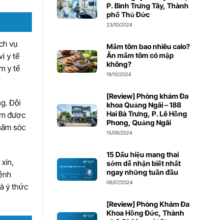
P. Bình Trưng Tây, Thành
phố Thủ Đức
23/10/2024
ch vụ
Mắm tôm bao nhiêu calo?
ị y tế
Ăn mắm tôm có mập
không?
m y tế
19/10/2024
[Review] Phòng khám Đa
g. Đội
khoa Quảng Ngãi – 188
Hai Bà Trưng, P. Lê Hồng
rạm được
Phong, Quảng Ngãi
chăm sóc
15/09/2024
15 Dấu hiệu mang thai
xin,
sớm dễ nhận biết nhất
ngay những tuần đầu
bệnh
06/07/2024
à ý thức
[Review] Phòng Khám Đa
Khoa Hồng Đức, Thành