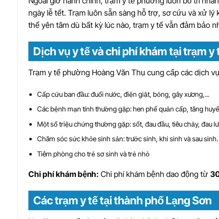
Ngoài giờ hành chính, trạm y tế phường luôn bố trí nhân 
ngày lễ tết. Trạm luôn sẵn sàng hỗ trợ, sơ cứu và xử lý
thể yên tâm dù bất kỳ lúc nào, trạm y tế vẫn đảm bảo n
Dịch vụ y tế và chi phí khám tại trạm
Trạm y tế phường Hoàng Văn Thụ cung cấp các dịch vụ 
Cấp cứu ban đầu: đuối nước, điện giật, bỏng, gãy xương,...
Các bệnh mạn tính thường gặp: hen phế quản cấp, tăng huyết 
Một số triệu chứng thường gặp: sốt, đau đầu, tiêu chảy, đau l
Chăm sóc sức khỏe sinh sản: trước sinh, khi sinh và sau sinh.
Tiêm phòng cho trẻ sơ sinh và trẻ nhỏ
Chi phí khám bệnh:
Chi phí khám bệnh dao động từ
30
Các trạm y tế tại thành phố Lạng Sơn