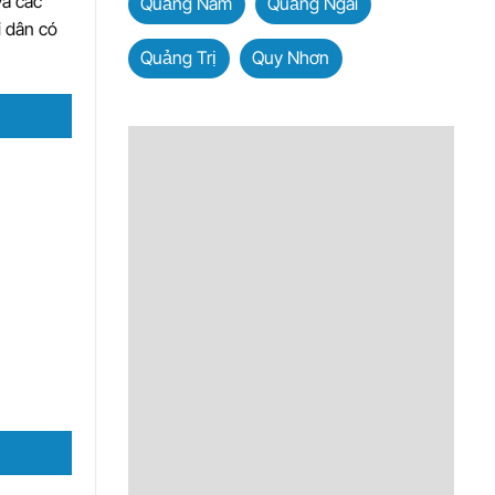
và các
Quảng Nam
Quảng Ngãi
i dân có
Quảng Trị
Quy Nhơn