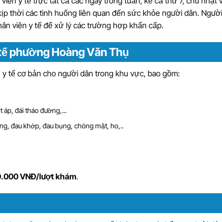
viên y tế trực tất cả các ngày trong tuần, kể cả thứ 7, chủ nhật 
 kịp thời các tình huống liên quan đến sức khỏe người dân. Ngườ
hân viên y tế để xử lý các trường hợp khẩn cấp.
 y tế phường Hoàng Văn Thụ
y tế cơ bản cho người dân trong khu vực, bao gồm:
áp, đái tháo đường,...
ưng, đau khớp, đau bụng, chóng mặt, ho,..
.000 VNĐ/lượt khám
.