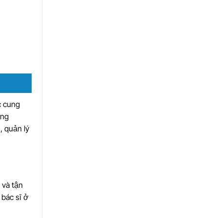
c cung
ộng
, quản lý
 và tận
 bác sĩ ở