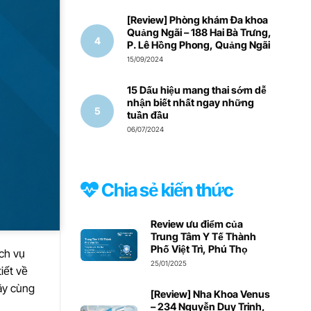
[Review] Phòng khám Đa khoa
Quảng Ngãi – 188 Hai Bà Trưng,
P. Lê Hồng Phong, Quảng Ngãi
15/09/2024
15 Dấu hiệu mang thai sớm dễ
nhận biết nhất ngay những
tuần đầu
06/07/2024
Chia sẻ kiến thức
Review ưu điểm của
Trung Tâm Y Tế Thành
Phố Việt Trì, Phú Thọ
ch vụ
25/01/2025
iết về
Hãy cùng
[Review] Nha Khoa Venus
– 234 Nguyễn Duy Trinh,