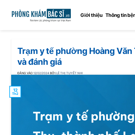
Bỏ
qua
Giới thiệu
Thông tin bện
nội
dung
Trạm y tế phường Hoàng Văn T
và đánh giá
ĐĂNG VÀO
12/02/2024
BỞI
LÊ THỊ TUYẾT NHI
12
Th2