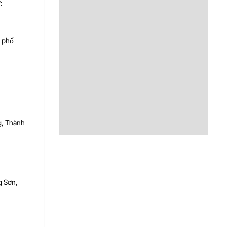
:
h phố