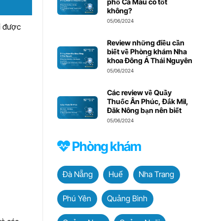
phố Cà Mau có tốt
không?
05/06/2024
i được
Review những điều cần
biết về Phòng khám Nha
khoa Đông Á Thái Nguyên
05/06/2024
Các review về Quầy
Thuốc Ân Phúc, Đắk Mil,
Đăk Nông bạn nên biết
05/06/2024
Phòng khám
Đà Nẵng
Huế
Nha Trang
Phú Yên
Quảng Bình