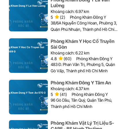
Lường
Khoảng cách: 6.97 km
5
(2)
Phòng Khám Đông Y
38/6A Nguyễn Công Hoan, Phường 3,
Quận Phú Nhuận, Thành phố Hồ Chí
Minh
Phòng Khám Y Học Cổ Truyền
Sài Gòn
Khoảng cách: 6.22 km
4.8
(60)
Phòng Khám Đông Y
483 Đ. Phan Văn Trị, Phường 5, Quận
Gò Vấp, Thành phố Hồ Chí Minh
Phòng Khám Đông Y Tâm An
Khoảng cách: 4.37 km
5
(41)
Phòng Khám Đông Y
96 Gò Dầu, Tân Quý, Quận Tân Phú,
Thành phố Hồ Chí Minh
Phòng Khám Vật Lý Trị Liệu S-
CARE - BS Hạnh Thường