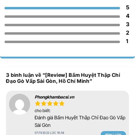
5
4
3
2
1
3 bình luận về “
[Review] Bấm Huyệt Thập Chỉ
Đạo Gò Vấp Sài Gòn, Hồ Chí Minh
”
Phongkhambacsi.vn
cho biết:
Đánh giá Bấm Huyệt Thập Chỉ Đạo Gò Vấp
Sài Gòn
07/11/2022 LÚC 16:54
BÌNH LUẬN