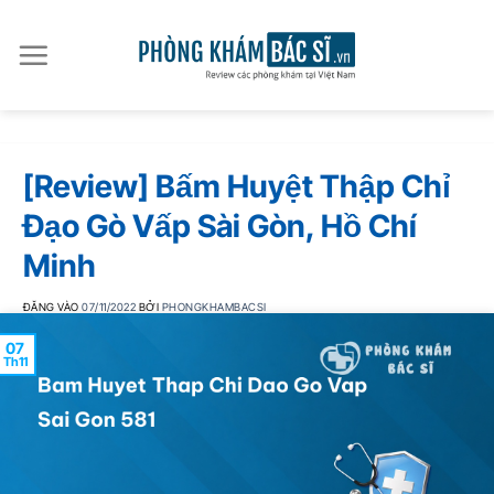
Bỏ
qua
nội
dung
[Review] Bấm Huyệt Thập Chỉ
Đạo Gò Vấp Sài Gòn, Hồ Chí
Minh
ĐĂNG VÀO
07/11/2022
BỞI
PHONGKHAMBACSI
07
Th11