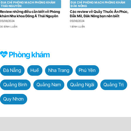
ĐỊA CHỈ PHÒNG MẠCH PHÒNG KHÁM
ĐỊA CHỈ PHÒNG MẠCH PHÒNG KHÁM
THÁI NGUYÊN
ĐẮK NÔNG
Review những điều cần biết về Phòng
Các review về Quầy Thuốc Ân Phúc,
khám Nha khoa Đông Á Thái Nguyên
Đắk Mil, Đăk Nông bạn nên biết
05/06/2024
05/06/2024
30 BÌNH LUẬN
1 BÌNH LUẬN
Phòng khám
Đà Nẵng
Huế
Nha Trang
Phú Yên
Quảng Bình
Quảng Nam
Quảng Ngãi
Quảng Trị
Quy Nhơn