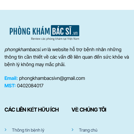
phongkhambacsi.vn
là website hỗ trợ bệnh nhân những
thông tin cần thiết về các vấn đề liên quan đến sức khỏe và
bệnh lý không may mắc phải.
Email:
phongkhambacsivn@gmail.com
MST:
0402084017
CÁC LIÊN KẾT HỮU ÍCH
VỀ CHÚNG TÔI
Thông tin bệnh lý
Trang chủ