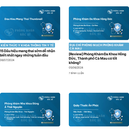
ĐỊA CHỈ PHÒNG MẠCH PHÒNG KHÁM
KIẾN THỨC Y KHOA THÔNG TIN Y TẾ
CÀ MAU
15 Dấu hiệu mang thai sớm dễ nhận
[Review] Phòng Khám Đa Khoa Hồng
biết nhất ngay những tuần đầu
Đức, Thành phố Cà Mau có tốt
06/07/2024
không?
05/06/2024
7 BÌNH LUẬN