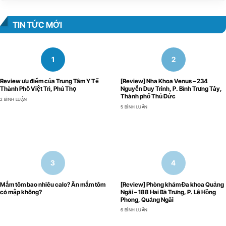
TIN TỨC MỚI
Review ưu điểm của Trung Tâm Y Tế
[Review] Nha Khoa Venus – 234
Thành Phố Việt Trì, Phú Thọ
Nguyễn Duy Trinh, P. Bình Trưng Tây,
Thành phố Thủ Đức
2 BÌNH LUẬN
5 BÌNH LUẬN
Mắm tôm bao nhiêu calo? Ăn mắm tôm
[Review] Phòng khám Đa khoa Quảng
có mập không?
Ngãi – 188 Hai Bà Trưng, P. Lê Hồng
Phong, Quảng Ngãi
6 BÌNH LUẬN