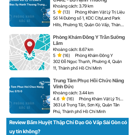
Khoảng cách: 3.79 km
5
(13)
Phòng Khám Vật Lý Trị Liệu
Số 14 Đường số 1, KDC CityLand Park
Hills, Phường 10, Quận Gò Vấp, Thành
phố Hồ Chí Minh
Phòng Khám Đông Y Trần Sưởng
Lâm
Khoảng cách: 8.67 km
5
(16)
Phòng Khám Đông Y
302 Đỗ Ngọc Thạnh, Phường 4, Quận
11, Thành phố Hồ Chí Minh
Trung Tâm Phục Hồi Chức Năng
Vĩnh Đức
Khoảng cách: 3.44 km
4.6
(16)
Phòng Khám Vật Lý Trị
Liệu
363 Lê Trọng Tấn, Sơn Kỳ, Quận Tân
Phú, Thành phố Hồ Chí Minh
Review Bấm Huyệt Thập Chỉ Đạo Gò Vấp Sài Gòn có
uy tín không?