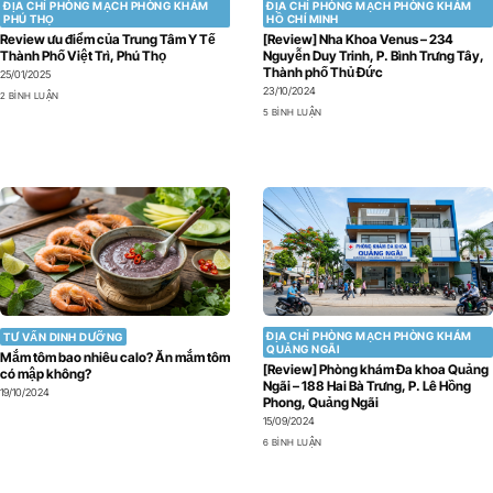
ĐỊA CHỈ PHÒNG MẠCH PHÒNG KHÁM
ĐỊA CHỈ PHÒNG MẠCH PHÒNG KHÁM
PHÚ THỌ
HỒ CHÍ MINH
Review ưu điểm của Trung Tâm Y Tế
[Review] Nha Khoa Venus – 234
Thành Phố Việt Trì, Phú Thọ
Nguyễn Duy Trinh, P. Bình Trưng Tây,
Thành phố Thủ Đức
25/01/2025
23/10/2024
2 BÌNH LUẬN
5 BÌNH LUẬN
ĐỊA CHỈ PHÒNG MẠCH PHÒNG KHÁM
TƯ VẤN DINH DƯỠNG
QUẢNG NGÃI
Mắm tôm bao nhiêu calo? Ăn mắm tôm
[Review] Phòng khám Đa khoa Quảng
có mập không?
Ngãi – 188 Hai Bà Trưng, P. Lê Hồng
19/10/2024
Phong, Quảng Ngãi
15/09/2024
6 BÌNH LUẬN