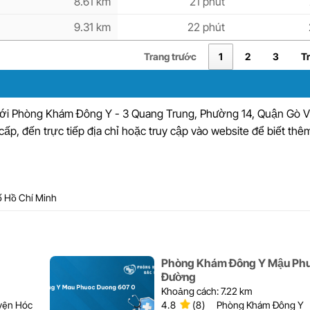
8.61 km
21 phút
9.31 km
22 phút
Trang trước
1
2
3
T
 với Phòng Khám Đông Y - 3 Quang Trung, Phường 14, Quận Gò 
cấp, đến trực tiếp địa chỉ hoặc truy cập vào website để biết thêm 
ố Hồ Chí Minh
Phòng Khám Đông Y Mậu Ph
Đường
Khoảng cách: 7.22 km
uyện Hóc
4.8
(8)
Phòng Khám Đông Y