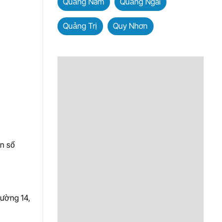
Quảng Nam
Quảng Ngãi
Quảng Trị
Quy Nhơn
ến số
hường 14,