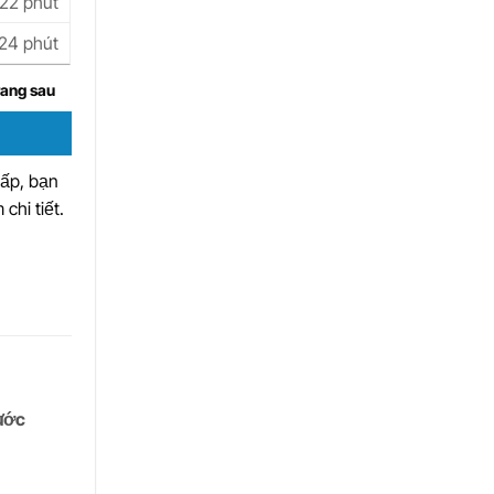
22 phút
24 phút
rang sau
Vấp, bạn
chi tiết.
ước