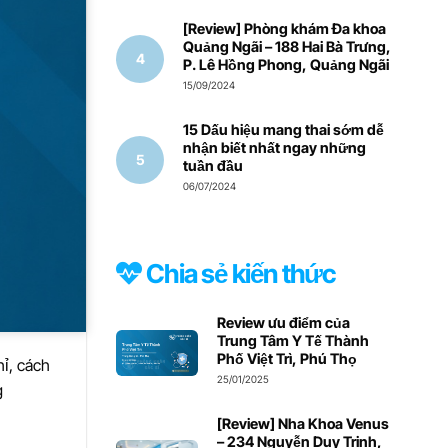
[Review] Phòng khám Đa khoa
Quảng Ngãi – 188 Hai Bà Trưng,
P. Lê Hồng Phong, Quảng Ngãi
15/09/2024
15 Dấu hiệu mang thai sớm dễ
nhận biết nhất ngay những
tuần đầu
06/07/2024
Chia sẻ kiến thức
Review ưu điểm của
Trung Tâm Y Tế Thành
Phố Việt Trì, Phú Thọ
hỉ, cách
25/01/2025
g
[Review] Nha Khoa Venus
– 234 Nguyễn Duy Trinh,