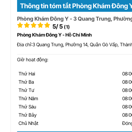
Thông tin tóm tắt Phòng Khám Đông 
Phòng Khám Đông Y - 3 Quang Trung, Phường
5
/ 5
(1)
Phòng Khám Đông Y - Hồ Chí Minh
Địa chỉ:
3 Quang Trung, Phường 14, Quận Gò Vấp, Thàn
Giờ hoạt động:
Thứ Hai
08:0
Thứ Ba
08:0
Thứ Tư
08:0
Thứ Năm
08:0
Thứ Sáu
08:0
Thứ Bảy
08:0
Chủ Nhật
Đón