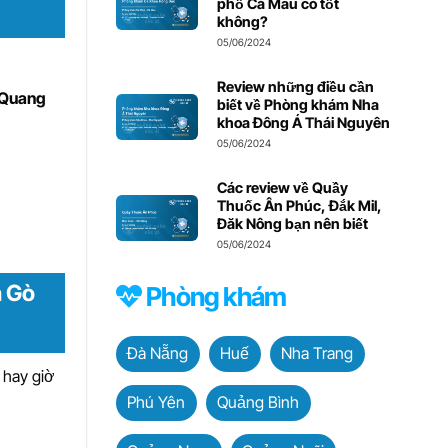
phố Cà Mau có tốt
không?
05/06/2024
Review những điều cần
 Quang
biết về Phòng khám Nha
khoa Đông Á Thái Nguyên
05/06/2024
Các review về Quầy
Thuốc Ân Phúc, Đắk Mil,
Đăk Nông bạn nên biết
05/06/2024
n Gò
Phòng khám
Đà Nẵng
Huế
Nha Trang
 hay giờ
Phú Yên
Quảng Bình