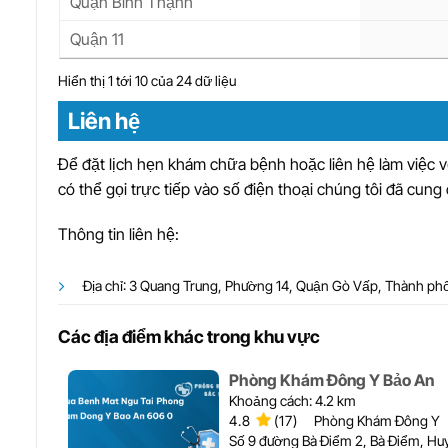
Quận Bình Thạnh
Quận 11
Hiển thị 1 tới 10 của 24 dữ liệu
Liên hệ
Để đặt lịch hẹn khám chữa bệnh hoặc liên hệ làm việc
có thể gọi trực tiếp vào số điện thoại chúng tôi đã cung 
Thông tin liên hệ:
Địa chỉ: 3 Quang Trung, Phường 14, Quận Gò Vấp, Thành ph
Các địa điểm khác trong khu vực
Phòng Khám Đông Y Bảo An
Khoảng cách: 4.2 km
4.8
(17)
Phòng Khám Đông Y
Số 9 đường Bà Điểm 2, Bà Điểm, H