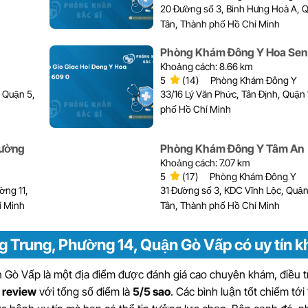
20 Đường số 3, Bình Hưng Hoà A, 
Tân, Thành phố Hồ Chí Minh
Phòng Khám Đông Y Hoa Sen
Khoảng cách: 8.66 km
5
(14)
Phòng Khám Đông Y
 Quận 5,
33/16 Lý Văn Phức, Tân Định, Quận 
phố Hồ Chí Minh
Đường
Phòng Khám Đông Y Tâm An
Khoảng cách: 7.07 km
5
(17)
Phòng Khám Đông Y
ờng 11,
31 Đường số 3, KDC Vĩnh Lộc, Quận
í Minh
Tân, Thành phố Hồ Chí Minh
 Trung, Phường 14, Quận Gò Vấp có uy tín 
ò Vấp là một địa điểm được đánh giá cao chuyên khám, điều tr
1 review
với tổng số điểm là
5/5 sao
. Các bình luận tốt chiếm tới