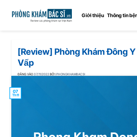
Bỏ
qua
Giới thiệu
Thông tin bện
nội
dung
[Review] Phòng Khám Đông Y 
Vấp
ĐĂNG VÀO
07/11/2022
BỞI
PHONGKHAMBACSI
07
Th11