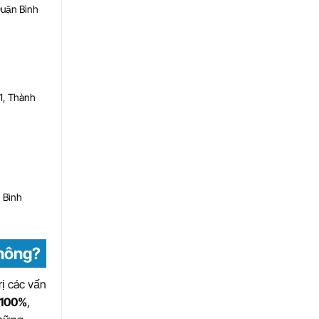
Quận Bình
1, Thành
 Bình
không?
ị các vấn
100%
,