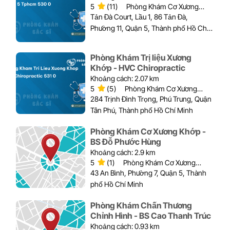
5
(11)
Phòng Khám Cơ Xương
Khớp
Tản Đà Court, Lầu 1, 86 Tản Đà,
Phường 11, Quận 5, Thành phố Hồ Chí
Minh
Phòng Khám Trị liệu Xương
Khớp - HVC Chiropractic
Khoảng cách: 2.07 km
5
(5)
Phòng Khám Cơ Xương
Khớp
284 Trịnh Đình Trọng, Phú Trung, Quận
Tân Phú, Thành phố Hồ Chí Minh
Phòng Khám Cơ Xương Khớp -
BS Đỗ Phước Hùng
Khoảng cách: 2.9 km
5
(1)
Phòng Khám Cơ Xương
Khớp
43 An Bình, Phường 7, Quận 5, Thành
phố Hồ Chí Minh
Phòng Khám Chấn Thương
Chỉnh Hình - BS Cao Thanh Trúc
Khoảng cách: 0.93 km