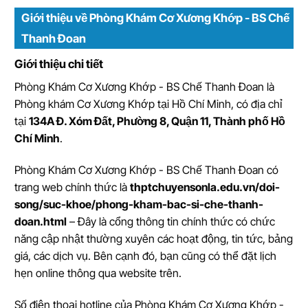
Giới thiệu về Phòng Khám Cơ Xương Khớp - BS Chế
Thanh Đoan
Giới thiệu chi tiết
Phòng Khám Cơ Xương Khớp - BS Chế Thanh Đoan
là
Phòng khám Cơ Xương Khớp tại Hồ Chí Minh
, có địa chỉ
tại
134A Đ. Xóm Đất, Phường 8, Quận 11, Thành phố Hồ
Chí Minh
.
Phòng Khám Cơ Xương Khớp - BS Chế Thanh Đoan có
trang web chính thức là
thptchuyensonla.edu.vn/doi-
song/suc-khoe/phong-kham-bac-si-che-thanh-
doan.html
– Đây là cổng thông tin chính thức có chức
năng cập nhật thường xuyên các hoạt động, tin tức, bảng
giá, các dịch vụ. Bên cạnh đó, bạn cũng có thể đặt lịch
hẹn online thông qua website trên.
Số điện thoại hotline của Phòng Khám Cơ Xương Khớp -