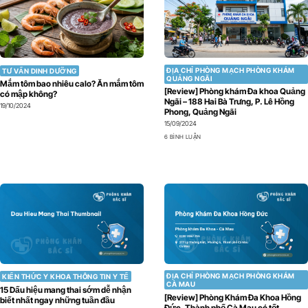
ĐỊA CHỈ PHÒNG MẠCH PHÒNG KHÁM
TƯ VẤN DINH DƯỠNG
QUẢNG NGÃI
Mắm tôm bao nhiêu calo? Ăn mắm tôm
[Review] Phòng khám Đa khoa Quảng
có mập không?
Ngãi – 188 Hai Bà Trưng, P. Lê Hồng
19/10/2024
Phong, Quảng Ngãi
15/09/2024
6 BÌNH LUẬN
ĐỊA CHỈ PHÒNG MẠCH PHÒNG KHÁM
KIẾN THỨC Y KHOA THÔNG TIN Y TẾ
CÀ MAU
15 Dấu hiệu mang thai sớm dễ nhận
[Review] Phòng Khám Đa Khoa Hồng
biết nhất ngay những tuần đầu
Đức, Thành phố Cà Mau có tốt