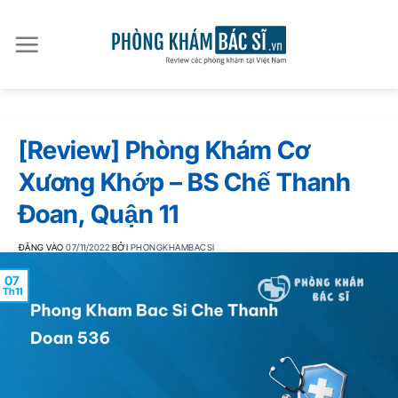
Bỏ
qua
nội
dung
[Review] Phòng Khám Cơ
Xương Khớp – BS Chế Thanh
Đoan, Quận 11
ĐĂNG VÀO
07/11/2022
BỞI
PHONGKHAMBACSI
07
Th11