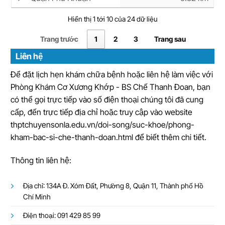
Hiển thị 1 tới 10 của 24 dữ liệu
Trang trước
1
2
3
Trang sau
Liên hệ
Để đặt lịch hẹn khám chữa bệnh hoặc liên hệ làm việc với
Phòng Khám Cơ Xương Khớp - BS Chế Thanh Đoan, bạn
có thể gọi trực tiếp vào số điện thoại chúng tôi đã cung
cấp, đến trực tiếp địa chỉ hoặc truy cập vào website
thptchuyensonla.edu.vn/doi-song/suc-khoe/phong-
kham-bac-si-che-thanh-doan.html để biết thêm chi tiết.
Thông tin liên hệ:
Địa chỉ: 134A Đ. Xóm Đất, Phường 8, Quận 11, Thành phố Hồ
Chí Minh
Điện thoại: 091 429 85 99