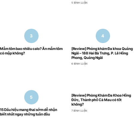
5 BÌNH LUẬN
Mắm tôm bao nhiêu calo? Ăn mắm tôm
[Review] Phòng khám Đa khoa Quảng
có mập không?
Ngãi – 188 Hai Bà Trưng, P. Lê Hồng
Phong, Quảng Ngãi
6 BÌNH LUẬN
[Review] Phòng Khám Đa Khoa Hồng
Đức, Thành phố Cà Mau có tốt
không?
15 Dấu hiệu mang thai sớm dễ nhận
7 BÌNH LUẬN
biết nhất ngay những tuần đầu