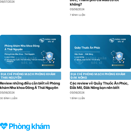
06/07/2024
không?
05/06/2024
7 BÌNH LUẬN
ĐỊA CHỈ PHÒNG MẠCH PHÒNG KHÁM
ĐỊA CHỈ PHÒNG MẠCH PHÒNG KHÁM
THÁI NGUYÊN
ĐẮK NÔNG
Review những điều cần biết về Phòng
Các review về Quầy Thuốc Ân Phúc,
khám Nha khoa Đông Á Thái Nguyên
Đắk Mil, Đăk Nông bạn nên biết
05/06/2024
05/06/2024
30 BÌNH LUẬN
1 BÌNH LUẬN
Phòng khám