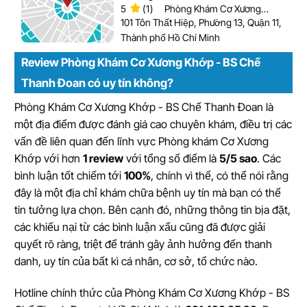
5
(1)
Phòng Khám Cơ Xương
Khớp
101 Tôn Thất Hiệp, Phường 13, Quận 11,
Thành phố Hồ Chí Minh
Review Phòng Khám Cơ Xương Khớp - BS Chế
Thanh Đoan có uy tín không?
Phòng Khám Cơ Xương Khớp - BS Chế Thanh Đoan là
một địa điểm được đánh giá cao chuyên khám, điều trị các
vấn đề liên quan đến lĩnh vực Phòng khám Cơ Xương
Khớp với hơn
1 review
với tổng số điểm là
5/5 sao
. Các
bình luận tốt chiếm tới
100%
, chính vì thế, có thể nói rằng
đây là một địa chỉ khám chữa bệnh uy tín mà bạn có thể
tin tưởng lựa chọn. Bên cạnh đó, những thông tin bịa đặt,
các khiếu nại từ các bình luận xấu cũng đã được giải
quyết rõ ràng, triệt để tránh gây ảnh hưởng đến thanh
danh, uy tín của bất kì cá nhân, cơ sở, tổ chức nào.
Hotline chính thức của Phòng Khám Cơ Xương Khớp - BS