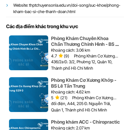
Website: thptchuyensonla.edu.vn/doi-song/suc-khoe/phong-
kham-bac-si-che-thanh-doan.html
Các địa điểm khác trong khu vực
Phòng Khám Chuyên Khoa
Chấn Thương Chỉnh Hình - BS Lê
Chí Dũng
Khoảng cách: 3.06 km
4.7
(9)
Phòng Khám Cơ Xương
Khớp
436/2a Đ. 3/2, Phường 12, Quận 10,
Thành phố Hồ Chí Minh
Phòng Khám Cơ Xương Khớp -
BS Lê Tấn Trung
Khoảng cách: 4.62 km
5
(21)
Phòng Khám Cơ Xương
Khớp
đối điện, A44, 205 Đ. Nguyễn Trãi,
Quận 1, Thành phố Hồ Chí Minh
Phòng khám ACC - Chiropractic
Khoảng cách: 2.07 km