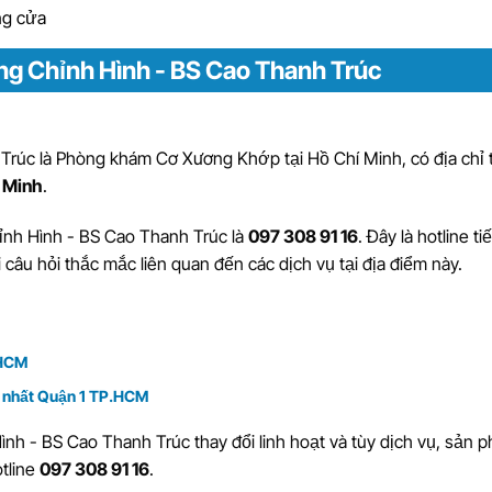
g cửa
g Chỉnh Hình - BS Cao Thanh Trúc
 Trúc
là
Phòng khám Cơ Xương Khớp tại Hồ Chí Minh
, có địa chỉ 
í Minh
.
ỉnh Hình - BS Cao Thanh Trúc là
097 308 91 16
. Đây là hotline t
 câu hỏi thắc mắc liên quan đến các dịch vụ tại địa điểm này.
.HCM
g nhất Quận 1 TP.HCM
h - BS Cao Thanh Trúc thay đổi linh hoạt và tùy dịch vụ, sản 
otline
097 308 91 16
.