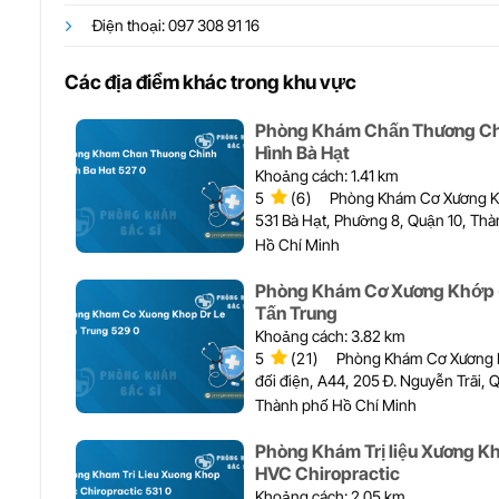
Điện thoại: 097 308 91 16
Các địa điểm khác trong khu vực
Phòng Khám Chấn Thương C
Hình Bà Hạt
Khoảng cách: 1.41 km
5
(6)
Phòng Khám Cơ Xương 
531 Bà Hạt, Phường 8, Quận 10, Th
Hồ Chí Minh
Phòng Khám Cơ Xương Khớp -
Tấn Trung
Khoảng cách: 3.82 km
5
(21)
Phòng Khám Cơ Xương
đối điện, A44, 205 Đ. Nguyễn Trãi, Q
Thành phố Hồ Chí Minh
Phòng Khám Trị liệu Xương K
HVC Chiropractic
Khoảng cách: 2.05 km