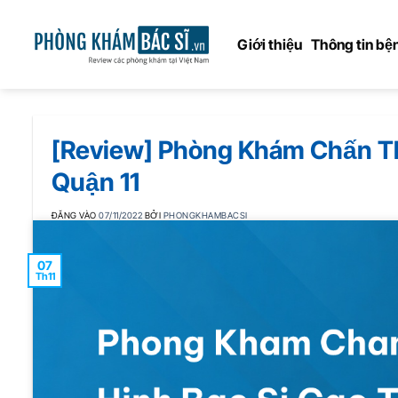
Bỏ
qua
Giới thiệu
Thông tin bện
nội
dung
[Review] Phòng Khám Chấn Th
Quận 11
ĐĂNG VÀO
07/11/2022
BỞI
PHONGKHAMBACSI
07
Th11