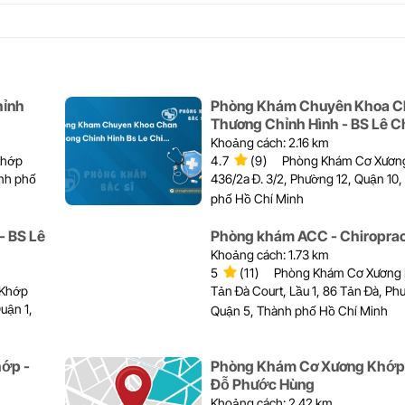
hỉnh
Phòng Khám Chuyên Khoa C
Thương Chỉnh Hình - BS Lê C
Khoảng cách: 2.16 km
Khớp
4.7
(9)
Phòng Khám Cơ Xươn
ành phố
436/2a Đ. 3/2, Phường 12, Quận 10
phố Hồ Chí Minh
 BS Lê
Phòng khám ACC - Chiroprac
Khoảng cách: 1.73 km
5
(11)
Phòng Khám Cơ Xương
 Khớp
Tản Đà Court, Lầu 1, 86 Tản Đà, Phư
uận 1,
Quận 5, Thành phố Hồ Chí Minh
hớp -
Phòng Khám Cơ Xương Khớp 
Đỗ Phước Hùng
Khoảng cách: 2.42 km