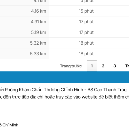
4.1 km
15 phút
4.16 km
15 phút
4.91 km
17 phút
5.19 km
17 phút
5.32 km
18 phút
5.33 km
18 phút
Trang trước
1
2
3
T
 với Phòng Khám Chấn Thương Chỉnh Hình - BS Cao Thanh Trúc,
, đến trực tiếp địa chỉ hoặc truy cập vào website để biết thêm chi
Hồ Chí Minh