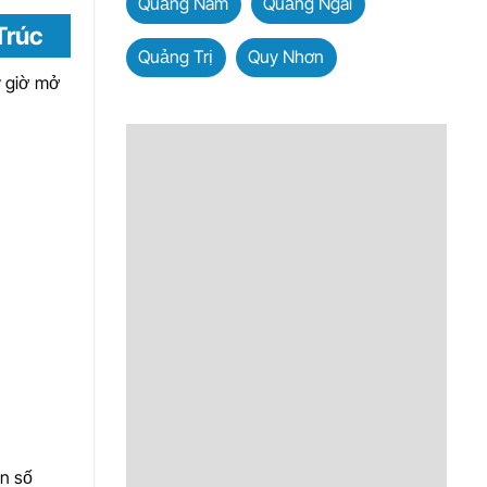
Quảng Nam
Quảng Ngãi
Trúc
Quảng Trị
Quy Nhơn
y giờ mở
ến số