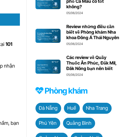
phố Cà Mau có tốt
không?
05/06/2024
Review những điều cần
biết về Phòng khám Nha
khoa Đông Á Thái Nguyên
tại
101
05/06/2024
Các review về Quầy
Thuốc Ân Phúc, Đắk Mil,
iếp nhận
Đăk Nông bạn nên biết
05/06/2024
Phòng khám
Đà Nẵng
Huế
Nha Trang
phẩm, bạn
Phú Yên
Quảng Bình