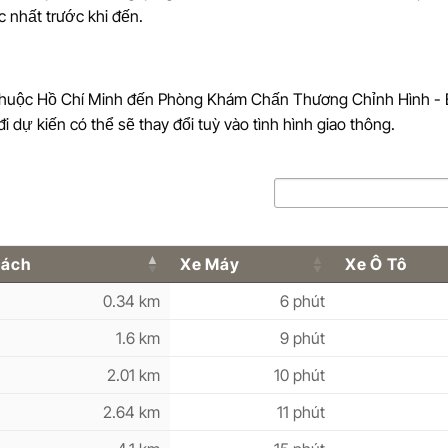
c nhất trước khi đến.
 thuộc Hồ Chí Minh đến Phòng Khám Chấn Thương Chỉnh Hình -
 dự kiến có thể sẽ thay đổi tuỳ vào tình hình giao thông.
Cách
Xe Máy
Xe Ô Tô
0.34 km
6 phút
1.6 km
9 phút
2.01 km
10 phút
2.64 km
11 phút