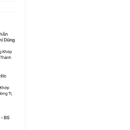
hấn
hí Dũng
g Khớp
, Thành
tic
 Khớp
ờng 11,
- BS